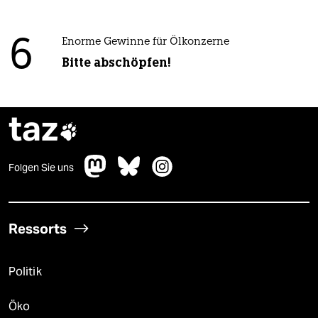
6
Enorme Gewinne für Ölkonzerne
Bitte abschöpfen!
taz

Folgen Sie uns
Ressorts
Politik
Öko