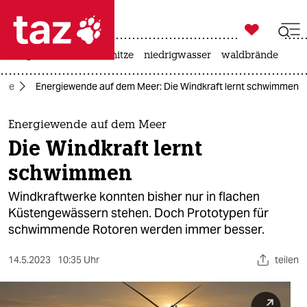

taz zahl ich
krieg in der ukraine
hitze
niedrigwasser
waldbrände

taz zahl ich
gie
Energiewende auf dem Meer: Die Windkraft lernt schwimmen
taz zahl ich
themen
Energiewende auf dem Meer
Die Windkraft lernt
politik
schwimmen
öko
Windkraftwerke konnten bisher nur in flachen
Küstengewässern stehen. Doch Prototypen für
gesellschaft
schwimmende Rotoren werden immer besser.
kultur
14.5.2023
10:35 Uhr
teilen
sport