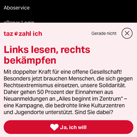
Aboservice
ePaper Login
taz
zahl ich
Gerade nicht

Downloads für Abonnierende
Links lesen, rechts
bekämpfen
© 2026 taz Verlags und Vertriebs GmbH
Alle Rechte vorbehalten. Bei rechtlichen Fragen oder für Genehmigungen
Mit doppelter Kraft für eine offene Gesellschaft!
wenden Sie sich bitte an
lizenzen@taz.de
Besonders jetzt brauchen Menschen, die sich gegen
Rechtsextremismus einsetzen, unsere Solidarität.
Daher gehen 50 Prozent der Einnahmen aus
Feedback
Redaktionsstatut
Kommune-Richtlinien
KI-
Neuanmeldungen an „Alles beginnt im Zentrum“ –
eine Kampagne, die bedrohte linke Kulturzentren
Leitlinie
Informant
Datenschutz
Impressum
AGB
und Jugendorte unterstützt. Sind Sie dabei?
Seitenwende
Einwilligungen widerrufen (Ads)

Ja, ich will