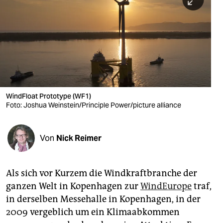
berlin
nord
wahrheit
verlag
verlag
WindFloat Prototype (WF1)
Foto: Joshua Weinstein/Principle Power/picture alliance
veranstaltungen
shop
Von
Nick Reimer
fragen & hilfe
unterstützen
Als sich vor Kurzem die Windkraftbranche der
ganzen Welt in Kopenhagen zur
WindEurope
traf,
abo
in derselben Messehalle in Kopenhagen, in der
genossenschaft
2009 vergeblich um ein Klimaabkommen