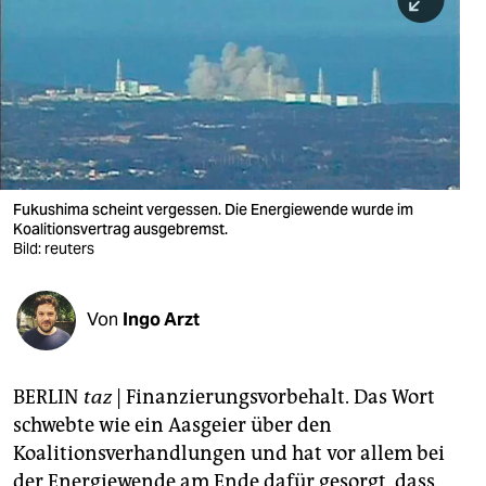
berlin
nord
wahrheit
verlag
verlag
Fukushima scheint vergessen. Die Energiewende wurde im
Koalitionsvertrag ausgebremst.
veranstaltungen
Bild: reuters
shop
fragen & hilfe
Von
Ingo Arzt
unterstützen
BERLIN
taz
| Finanzierungsvorbehalt. Das Wort
abo
schwebte wie ein Aasgeier über den
genossenschaft
Koalitionsverhandlungen und hat vor allem bei
der Energiewende am Ende dafür gesorgt, dass