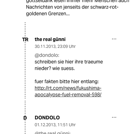
gottseidank lesen immer mehr Menschen auch
Nachrichten von jenseits der schwarz-rot-
goldenen Grenzen...
the real günni
TR
30.11.2013
,
23:09 Uhr
@dondolo:
schreiben sie hier ihre traeume
nieder? wie suess.
fuer fakten bitte hier entlang:
http://rt.com/news/fukushima-
apocalypse-fuel-removal-598/
DONDOLO
D
01.12.2013
,
11:51 Uhr
@the real günni: