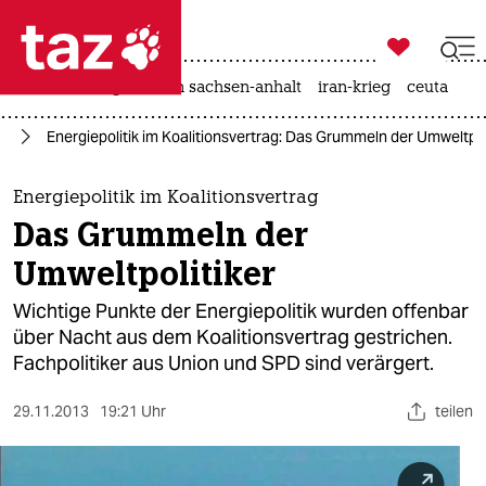

taz zahl ich
hitze
landtagswahl in sachsen-anhalt
iran-krieg
ceuta

taz zahl ich
nd
Energiepolitik im Koalitionsvertrag: Das Grummeln der Umweltpol
taz zahl ich
themen
Energiepolitik im Koalitionsvertrag
Das Grummeln der
politik
Umweltpolitiker
öko
Wichtige Punkte der Energiepolitik wurden offenbar
über Nacht aus dem Koalitionsvertrag gestrichen.
gesellschaft
Fachpolitiker aus Union und SPD sind verärgert.
kultur
29.11.2013
19:21 Uhr
teilen
sport