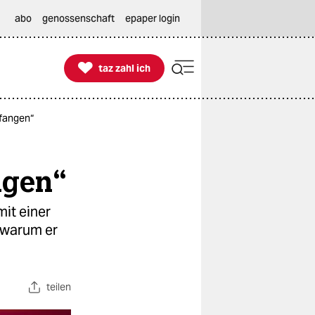
abo
genossenschaft
epaper login

taz zahl ich
taz zahl ich
nfangen“
ngen“
mit einer
 warum er
teilen