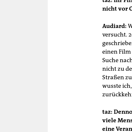
taz: Ihr F
nicht vor 
Audiard:
W
versucht. 2
geschrieben
einen Film
Suche nach
nicht zu de
Straßen zu 
wusste ich
zurückkehr
taz: Denn
viele Mens
eine Vera