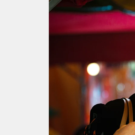
berlin
nord
wahrheit
verlag
verlag
veranstaltungen
shop
fragen & hilfe
unterstützen
abo
genossenschaft