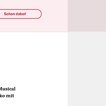
eit hinter
t. Ein
Schon dabei!
t, die
Musical
ko mit