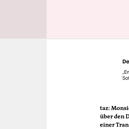
Transfigur 
sich lassen
Gespräch m
richtige H
De
„Em
Sof
taz: Monsi
über den 
einer Tra