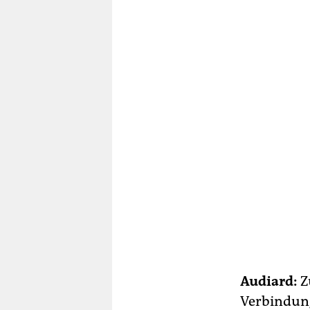
Audiard:
Z
Verbindung