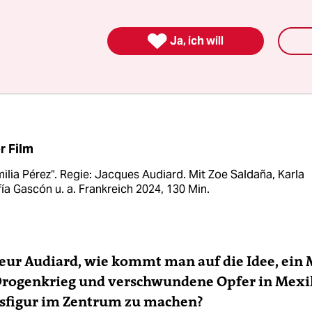
im Mittelpunkt, die ihre gewalttätige Vergangenh
 will. Was irre klingt, funktioniert überraschend gu

Ja, ich will
it dem 72-Jährigen über Musicals und Maskulinitä
altung und die Frage, ob Menschen sich ändern.
r Film
ilia Pérez“. Regie: Jacques Audiard. Mit Zoe Saldaña, Karla
ía Gascón u. a. Frankreich 2024, 130 Min.
eur Audiard, wie kommt man auf die Idee, ein 
Drogenkrieg und verschwundene Opfer in Mexi
nsfigur im Zentrum zu machen?