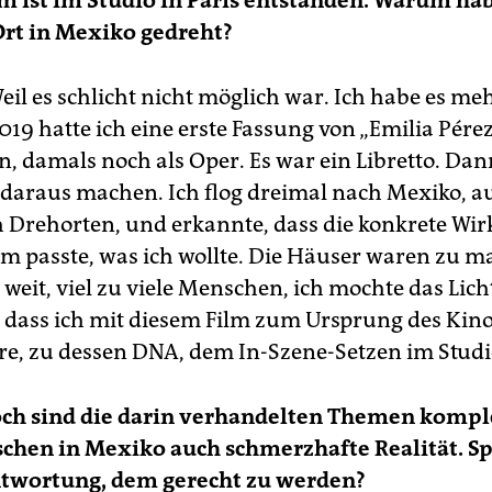
ilm ist im Studio in Paris entstanden. Warum ha
Ort in Mexiko gedreht?
eil es schlicht nicht möglich war. Ich habe es m
019 hatte ich eine erste Fassung von „Emilia Pére
, damals noch als Oper. Es war ein Libretto. Dann
 daraus machen. Ich flog dreimal nach Mexiko, au
 Drehorten, und erkannte, dass die konkrete Wirk
m passte, was ich wollte. Die Häuser waren zu ma
weit, viel zu viele Menschen, ich mochte das Lich
, dass ich mit diesem Film zum Ursprung des Kin
e, zu dessen DNA, dem In-Szene-Setzen im Studi
och sind die darin verhandelten Themen kompl
chen in Mexiko auch schmerzhafte Realität. S
ntwortung, dem gerecht zu werden?