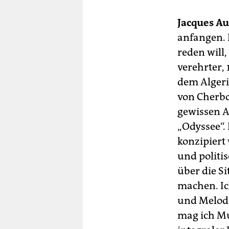
Jacques Au
anfangen. 
reden will,
verehrter,
dem Algeri
von Cherbo
gewissen 
„Odyssee“. 
konzipiert 
und politi
über die Si
machen. Ic
und Melodr
mag ich Mu