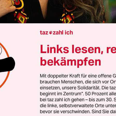
taz
zahl ich

rview von
Thomas Abeltshauser
Links lesen, r
bekämpfen
n Rita ist frustriert, weil im korrupten Rechtssys
 nicht honoriert wird. Da macht der berüchtigte Ka
Mit doppelter Kraft für eine offene G
 ein lukratives Angebot: Er will untertauchen un
brauchen Menschen, die sich vor O
a soll ihm helfen. In seinem ersten
spanischsprach
einsetzen, unsere Solidarität. Die ta
beginnt im Zentrum“. 50 Prozent a
ez“, erzählt der französische Regisseur Jacques ­Au
bei taz zahl ich gehen – bis zum 30
vom Bandenkrieg in Mexiko in Form einer Mischu
die linke, selbstverwaltete Orte unte
ma, Musical und Telenovela, mit einer faszinieren
bevor sie verschwinden. Sind Sie da