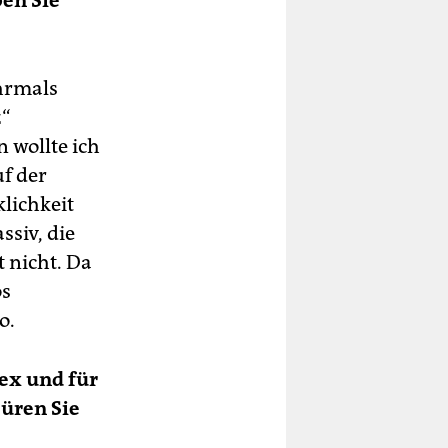
ben Sie
ehrmals
z“
 wollte ich
f der
lichkeit
ssiv, die
t nicht. Da
os
o.
ex und für
püren Sie