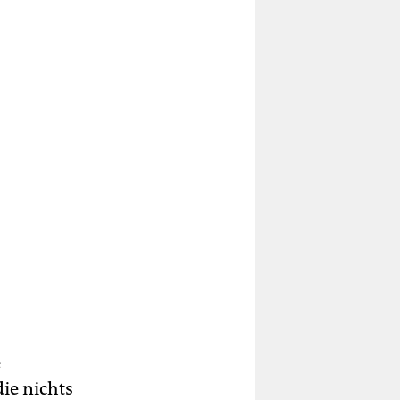
e
ie nichts