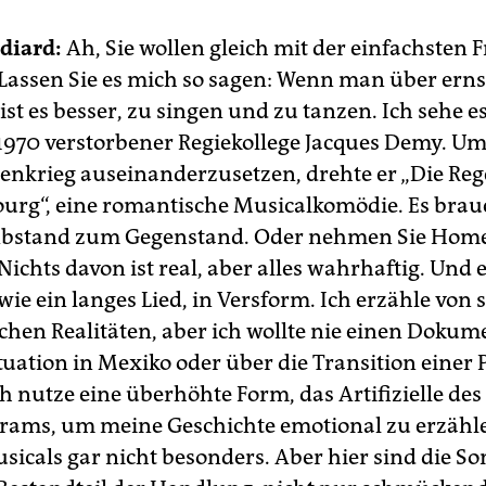
diard:
Ah, Sie wollen gleich mit der einfachsten 
Lassen Sie es mich so sagen: Wenn man über ern
 ist es besser, zu singen und zu tanzen. Ich sehe 
 1970 verstorbener Regiekollege Jacques Demy. Um
enkrieg auseinanderzusetzen, drehte er „Die Re
urg“, eine romantische Musicalkomödie. Es brau
Abstand zum Gegenstand. Oder nehmen Sie Hom
Nichts davon ist real, aber alles wahrhaftig. Und e
wie ein langes Lied, in Versform. Ich erzähle von 
schen Realitäten, aber ich wollte nie einen Dokum
tua­tion in Mexiko oder über die Transition einer
h nutze eine überhöhte Form, das Artifizielle des
ams, um meine Geschichte emotional zu erzähl
sicals gar nicht besonders. Aber hier sind die So