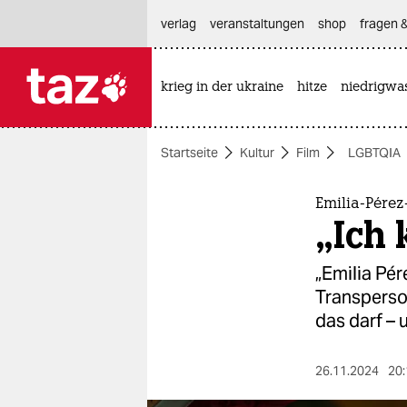
hautnavigation anspringen
hauptinhalt anspringen
footer anspringen
verlag
veranstaltungen
shop
fragen &
krieg in der ukraine
hitze
niedrigwa

taz zahl ich
taz zahl ich
Startseite
Kultur
Film
LGBTQIA
themen
politik
Emilia-Pérez
„Ich 
öko
„Emilia Pér
gesellschaft
Transperso
das darf – 
kultur
sport
26.11.2024
20: