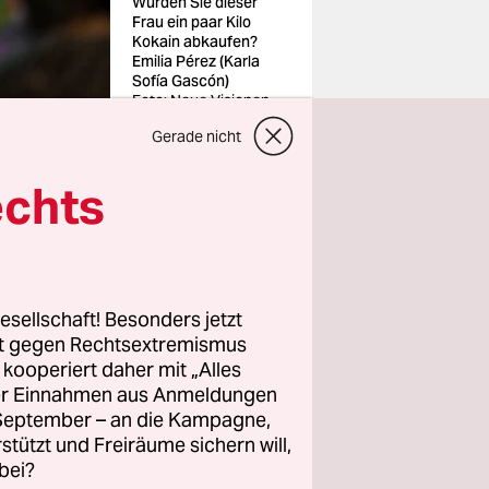
Würden Sie dieser
Frau ein paar Kilo
Kokain abkaufen?
Emilia Pérez (Karla
Sofía Gascón)
Foto: Neue Visionen
Gerade nicht
echts
tem Mexikos
rtellboss
esellschaft! Besonders jetzt
d zur Frau
rt gegen Rechtsextremismus
igen Film,
z kooperiert daher mit „Alles
ller Einnahmen aus Anmeldungen
diard
(„Ein
. September – an die Kampagne,
ng aus
rstützt und Freiräume sichern will,
den
bei?