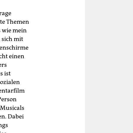
Frage
ste Themen
es wie mein
 sich mit
genschirme
cht einen
ers
s ist
sozialen
entarfilm
 Person
 Musicals
en. Dabei
ngs