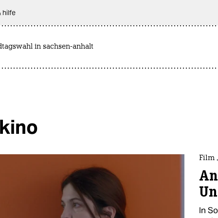
 hilfe
dtagswahl in sachsen-anhalt
 kino
Film
An
Un
In So