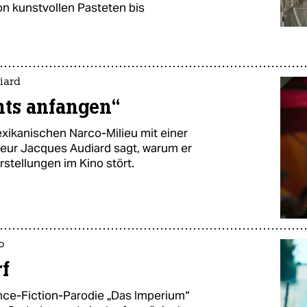
 von kunstvollen Pasteten bis
iard
hts anfangen“
mexikanischen Narco-Milieu mit einer
seur Jacques Audiard sagt, warum er
rstellungen im Kino stört.
o
rf
nce-Fiction-Parodie „Das Imperium“