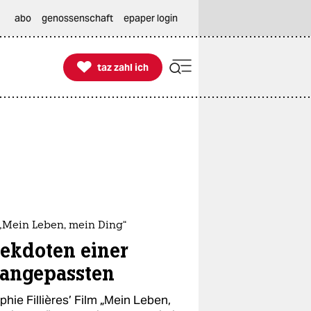
abo
genossenschaft
epaper login

taz zahl ich
taz zahl ich
 „Mein Leben, mein Ding“
ekdoten einer
angepassten
phie Fillières’ Film „Mein Leben,