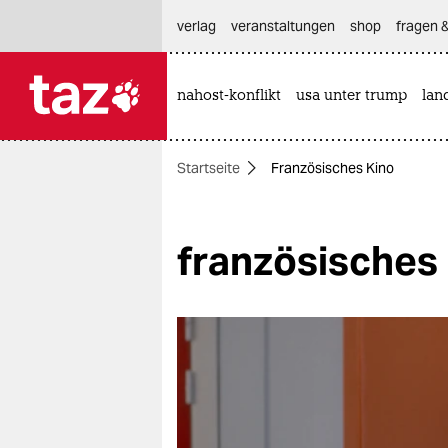
hautnavigation anspringen
hauptinhalt anspringen
footer anspringen
verlag
veranstaltungen
shop
fragen &
nahost-konflikt
usa unter trump
lan

taz zahl ich
taz zahl ich
Startseite
Französisches Kino
themen
politik
französisches
öko
gesellschaft
kultur
sport