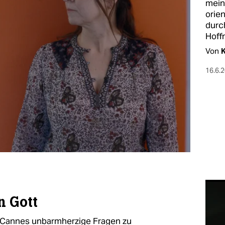
mein
orie
durc
Hoff
Von
K
16.6.
 Gott
in Cannes unbarmherzige Fragen zu