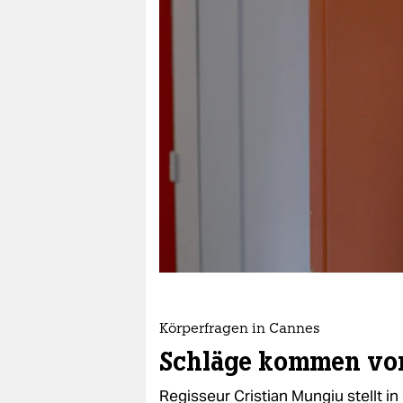
berlin
nord
wahrheit
verlag
verlag
veranstaltungen
shop
fragen & hilfe
unterstützen
Körperfragen in Cannes
abo
Schläge kommen von
genossenschaft
Regisseur Cristian Mungiu stellt 