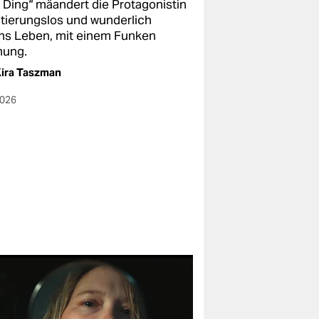
 Ding“ mäandert die Protagonistin
ntierungslos und wunderlich
hs Leben, mit einem Funken
nung.
ira Taszman
2026