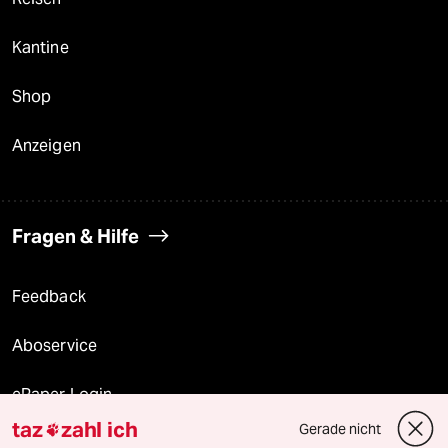
Kantine
Shop
Anzeigen
Fragen & Hilfe
Feedback
Aboservice
ePaper Login
taz
zahl ich
Gerade nicht

Downloads für Abonnierende