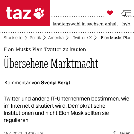

taz zahl ich
niedrigwasser
rente
landtagswahl in sachsen-anhalt
hybri

taz zahl ich
Startseite
Politik
Amerika
Twitter / X
Elon Musks Plan 
taz zahl ich
Elon Musks Plan Twitter zu kaufen
themen
Übersehene Marktmacht
politik
öko
Kommentar von
Svenja Bergt
gesellschaft
Twitter und andere IT-Unternehmen bestimmen, wie
im Internet diskutiert wird. Demokratische
kultur
Institutionen und nicht Elon Musk sollten sie
regulieren.
sport
18.4.2022
18:20 Uhr
teilen