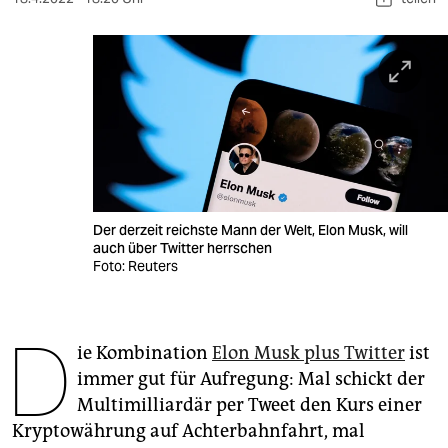
berlin
nord
wahrheit
verlag
verlag
veranstaltungen
Der derzeit reichste Mann der Welt, Elon Musk, will
auch über Twitter herrschen
shop
Foto: Reuters
fragen & hilfe
unterstützen
D
ie Kombination
Elon Musk plus Twitter
ist
abo
immer gut für Aufregung: Mal schickt der
Multimilliardär per Tweet den Kurs einer
genossenschaft
Kryptowährung auf Achterbahnfahrt, mal