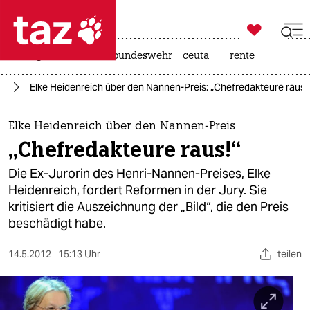

taz zahl ich
niedrigwasser
afd
bundeswehr
ceuta
rente

taz zahl ich
en
Elke Heidenreich über den Nannen-Preis: „Chefredakteure raus!
taz zahl ich
themen
Elke Heidenreich über den Nannen-Preis
„Chefredakteure raus!“
politik
Die Ex-Jurorin des Henri-Nannen-Preises, Elke
öko
Heidenreich, fordert Reformen in der Jury. Sie
kritisiert die Auszeichnung der „Bild“, die den Preis
gesellschaft
beschädigt habe.
kultur
14.5.2012
15:13 Uhr
teilen
sport