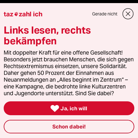
ePaper Login
taz
zahl ich
Gerade nicht

Downloads für Abonnierende
Links lesen, rechts
bekämpfen
© 2026 taz Verlags und Vertriebs GmbH
Mit doppelter Kraft für eine offene Gesellschaft!
Alle Rechte vorbehalten. Bei rechtlichen Fragen oder für Genehmigungen
Besonders jetzt brauchen Menschen, die sich gegen
wenden Sie sich bitte an
lizenzen@taz.de
Rechtsextremismus einsetzen, unsere Solidarität.
Daher gehen 50 Prozent der Einnahmen aus
Feedback
Redaktionsstatut
Kommune-Richtlinien
KI-
Neuanmeldungen an „Alles beginnt im Zentrum“ –
eine Kampagne, die bedrohte linke Kulturzentren
und Jugendorte unterstützt. Sind Sie dabei?
Leitlinie
Informant
Datenschutz
Impressum
AGB

Ja, ich will
Seitenwende
Einwilligungen widerrufen (Ads)
Schon dabei!