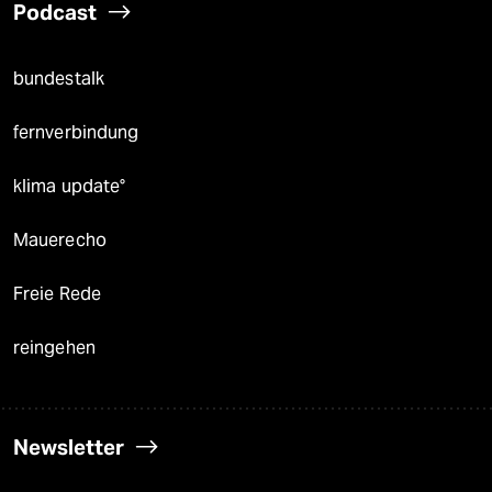
Podcast
bundestalk
fernverbindung
klima update°
Mauerecho
Freie Rede
reingehen
Newsletter