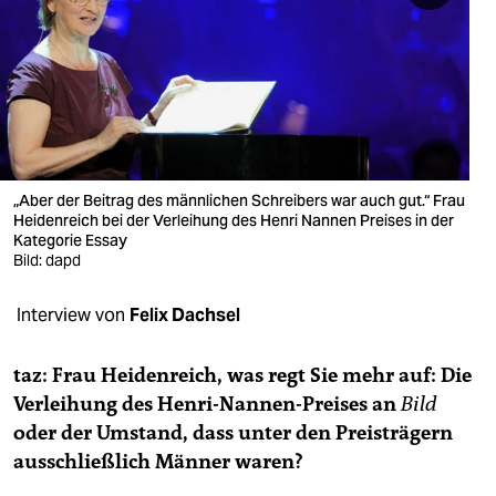
berlin
nord
wahrheit
verlag
verlag
„Aber der Beitrag des männlichen Schreibers war auch gut.“ Frau
Heidenreich bei der Verleihung des Henri Nannen Preises in der
veranstaltungen
Kategorie Essay
Bild: dapd
shop
Interview von
Felix Dachsel
fragen & hilfe
unterstützen
taz: Frau Heidenreich, was regt Sie mehr auf: Die
Verleihung des Henri-Nannen-Preises an
Bild
abo
oder der Umstand, dass unter den Preisträgern
genossenschaft
ausschließlich Männer waren?