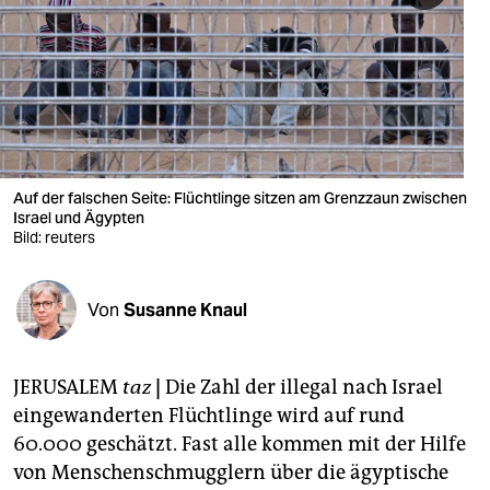
berlin
nord
wahrheit
verlag
verlag
Auf der falschen Seite: Flüchtlinge sitzen am Grenzzaun zwischen
Israel und Ägypten
veranstaltungen
Bild: reuters
shop
Von
Susanne Knaul
fragen & hilfe
unterstützen
JERUSALEM
taz
|
Die Zahl der illegal nach Israel
abo
eingewanderten Flüchtlinge wird auf rund
60.000 geschätzt. Fast alle kommen mit der Hilfe
genossenschaft
von Menschenschmugglern über die ägyptische