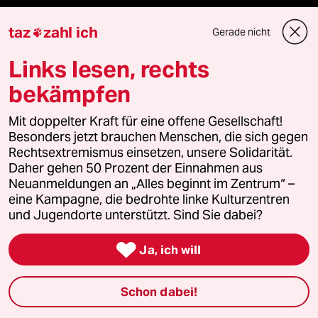
Öko
taz
zahl ich
Gerade nicht

Gesellschaft
Links lesen, rechts
bekämpfen
Kultur
Mit doppelter Kraft für eine offene Gesellschaft!
Sport
Besonders jetzt brauchen Menschen, die sich gegen
Rechtsextremismus einsetzen, unsere Solidarität.
Berlin
Daher gehen 50 Prozent der Einnahmen aus
Neuanmeldungen an „Alles beginnt im Zentrum“ –
Nord
eine Kampagne, die bedrohte linke Kulturzentren
und Jugendorte unterstützt. Sind Sie dabei?
Wahrheit

Ja, ich will
Themen
Schon dabei!