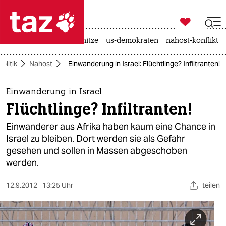

taz zahl ich
krieg in der ukraine
hitze
us-demokraten
nahost-konflikt

taz zahl ich
Politik
Nahost
Einwanderung in Israel: Flüchtlinge? Infiltranten!
taz zahl ich
themen
Einwanderung in Israel
Flüchtlinge? Infiltranten!
politik
Einwanderer aus Afrika haben kaum eine Chance in
öko
Israel zu bleiben. Dort werden sie als Gefahr
gesehen und sollen in Massen abgeschoben
gesellschaft
werden.
kultur
12.9.2012
13:25 Uhr
teilen
sport