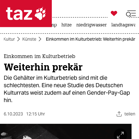

taz zahl ich
katzen
usa unter trump
hitze
niedrigwasser
landtagswahl

taz zahl ich
Kultur
Künste
Einkommen im Kulturbetrieb: Weiterhin prekär
taz zahl ich
themen
Einkommen im Kulturbetrieb
Weiterhin prekär
politik
Die Gehälter im Kulturbetrieb sind mit die
öko
schlechtesten. Eine neue Studie des Deutschen
Kulturrats weist zudem auf einen Gender-Pay-Gap
gesellschaft
hin.
kultur
6.10.2023
12:15 Uhr
teilen
sport