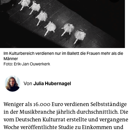
berlin
nord
wahrheit
verlag
verlag
Im Kulturbereich verdienen nur im Ballett die Frauen mehr als die
Männer
veranstaltungen
Foto: Erik-Jan Ouwerkerk
shop
Von
Julia Hubernagel
fragen & hilfe
unterstützen
Weniger als 16.000 Euro verdienen Selbstständige
abo
in der Musikbranche jährlich durchschnittlich. Die
vom Deutschen Kulturrat erstellte und vergangene
genossenschaft
Woche veröffentlichte Studie zu Einkommen und