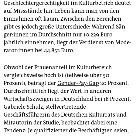
epaper login
Geschlechtergerechtigkeit im Kulturbetrieb deutet
auf Missstände hin. Leben kann man von den
Einnahmen oft kaum. Zwischen den Bereichen
gibt es jedoch große Unterschiede: Während Sän­
ge­r:in­nen im Durchschnitt nur 10.229 Euro
jährlich einnehmen, liegt der Verdienst von Mo­de­
ra­to­r:in­nen bei 44.852 Euro.
Obwohl der Frauenanteil im Kulturbereich
vergleichsweise hoch ist (teilweise über 50
Prozent), beträgt der
Gender-Pay-Gap
20 Prozent.
Durchschnittlich liegt der Wert in anderen
Wirtschaftszweigen in Deutschland bei 18 Prozent.
Gabriele Schulz, stellvertretende
Geschäftsführerin des Deutschen Kulturrats und
Mitautorin der Studie, beobachtet dabei eine
Tendenz: Je qualifizierter die Beschäftigten seien,