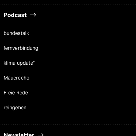
Podcast
bundestalk
fernverbindung
klima update°
Mauerecho
Freie Rede
reingehen
Newsletter