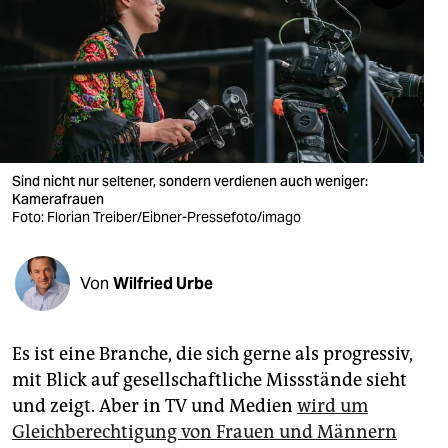
berlin
nord
wahrheit
verlag
verlag
Sind nicht nur seltener, sondern verdienen auch weniger:
Kamerafrauen
veranstaltungen
Foto: Florian Treiber/Eibner-Pressefoto/imago
shop
Von
Wilfried Urbe
fragen & hilfe
unterstützen
Es ist eine Branche, die sich gerne als progressiv,
abo
mit Blick auf gesellschaftliche Missstände sieht
und zeigt. Aber in TV und Medien
wird um
genossenschaft
Gleichberechtigung von Frauen und Männern