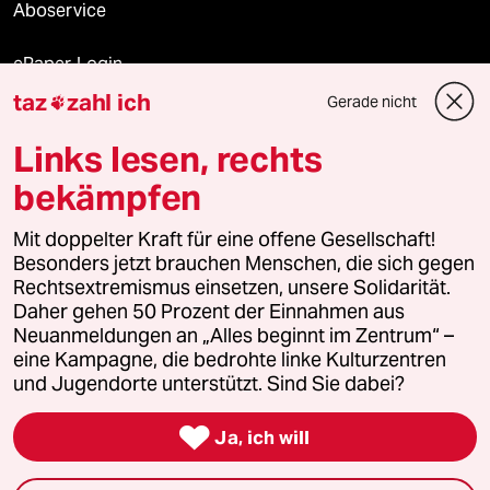
Aboservice
ePaper Login
taz
zahl ich
Gerade nicht

Downloads für Abonnierende
Links lesen, rechts
bekämpfen
© 2026 taz Verlags und Vertriebs GmbH
Alle Rechte vorbehalten. Bei rechtlichen Fragen oder für Genehmigungen
Mit doppelter Kraft für eine offene Gesellschaft!
wenden Sie sich bitte an
lizenzen@taz.de
Besonders jetzt brauchen Menschen, die sich gegen
Rechtsextremismus einsetzen, unsere Solidarität.
Daher gehen 50 Prozent der Einnahmen aus
Feedback
Redaktionsstatut
Kommune-Richtlinien
KI-
Neuanmeldungen an „Alles beginnt im Zentrum“ –
eine Kampagne, die bedrohte linke Kulturzentren
Leitlinie
Informant
Datenschutz
Impressum
AGB
und Jugendorte unterstützt. Sind Sie dabei?
Seitenwende
Einwilligungen widerrufen (Ads)

Ja, ich will