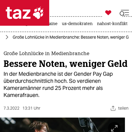

taz zahl ich
hitze
krieg in der ukraine
us-demokraten
nahost-konflikt

taz zahl ich
en
Große Lohnlücke in Medienbranche: Bessere Noten, weniger Ge
taz zahl ich
themen
Große Lohnlücke in Medienbranche
Bessere Noten, weniger Geld
politik
In der Medienbranche ist der Gender Pay Gap
öko
überdurchschnittlich hoch. So verdienen
Kameramänner rund 25 Prozent mehr als
gesellschaft
Kamerafrauen.
kultur
7.3.2022
13:31 Uhr
teilen
sport