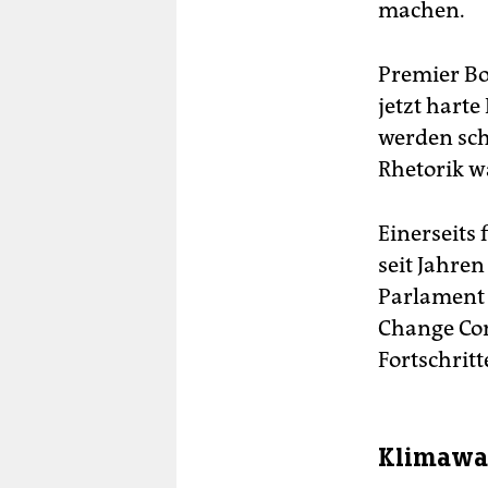
machen.
Premier Bo
jetzt harte
werden sch
Rhetorik w
Einerseits
seit Jahren
Parlament 
Change Com
Fortschrit
Klimawa