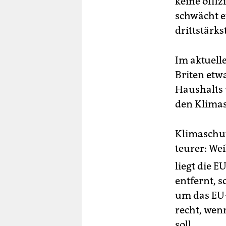
keine offi
schwächt et
drittstärk
Im aktuell
Briten etwa
Haushalts 
den Klimas
Klimaschut
teurer: Wei
liegt die 
entfernt, 
um das EU-
recht, wen
soll.