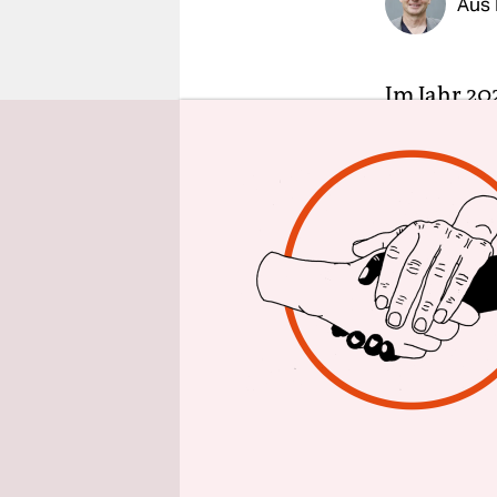
Aus 
epaper login
Im Jahr 202
sie bis 20
sollen Mil
Reduktions
verschärfe
Außerdem w
gemeinsam
Glasgow im
Anstrengun
diese Ziele