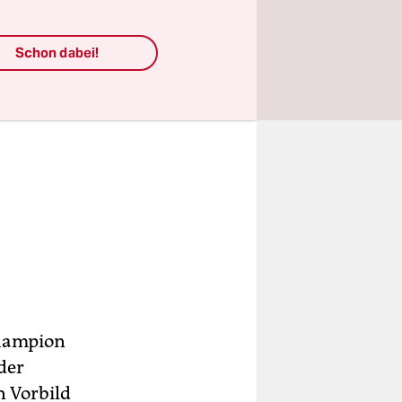
Schon dabei!
Champion
der
n Vorbild