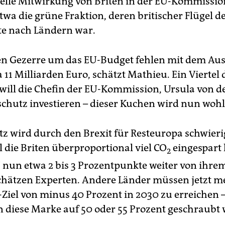
zielle Mitwirkung von Briten in der EU-Kommissio
wa die grüne Fraktion, deren britischer Flügel d
ste nach Ländern war.
en Gezerre um das EU-Budget fehlen mit dem Aus
 11 Milliarden Euro, schätzt Mathieu. Ein Viertel 
will die Chefin der EU-Kommission, Ursula von de
chutz investieren – dieser Kuchen wird nun wohl 
z wird durch den Brexit für Resteuropa schwier
l die Briten überproportional viel CO
eingespart
2
EU nun etwa 2 bis 3 Prozentpunkte weiter von ihre
schätzen Experten. Andere Länder müssen jetzt me
Ziel von minus 40 Prozent in 2030 zu erreichen –
n diese Marke auf 50 oder 55 Prozent geschraubt