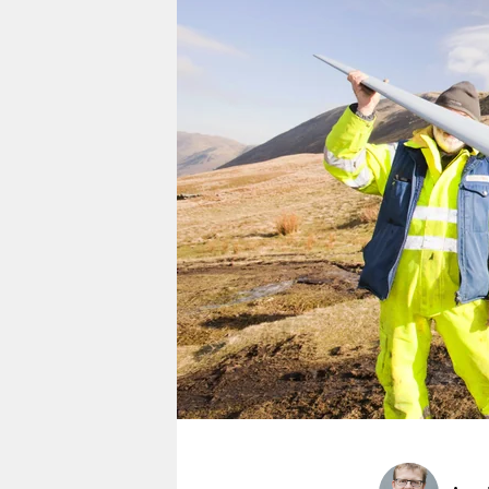
berlin
nord
wahrheit
verlag
verlag
veranstaltungen
shop
fragen & hilfe
unterstützen
abo
genossenschaft