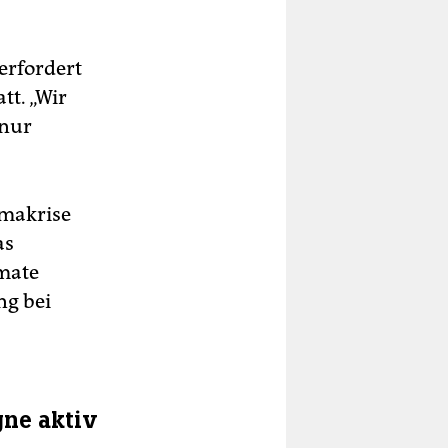
erfordert
tt. „Wir
 nur
imakrise
as
mate
ng bei
ne aktiv