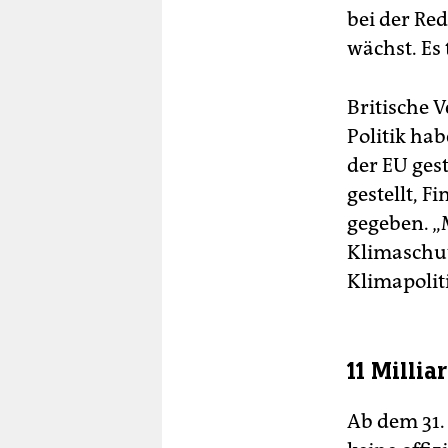
bei der Re
wächst. Es
Britische 
Politik ha
der EU ges
gestellt, 
gegeben. „
Klimaschut
Klimapolit
11 Milli
Ab dem 31.