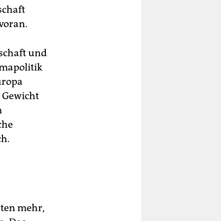
schaft
 voran.
tschaft und
imapolitik
uropa
l Gewicht
m
che
ch.
eten mehr,