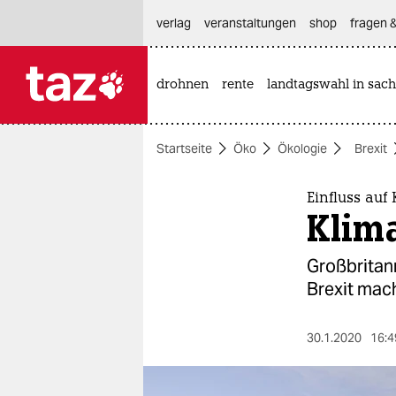
hautnavigation anspringen
hauptinhalt anspringen
footer anspringen
verlag
veranstaltungen
shop
fragen &
drohnen
rente
landtagswahl in sach

taz zahl ich
taz zahl ich
Startseite
Öko
Ökologie
Brexit
themen
politik
Einfluss auf
Klim
öko
Großbritan
gesellschaft
Brexit macht
kultur
30.1.2020
16:4
sport