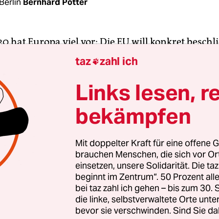
Berlin
Bernhard Pötter
0 hat Europa viel vor: Die EU will konkret beschl
50 keine Treib­hausgase mehr ausstößt; mit dem G
taz
zahl ich

liarden in den Umweltschutz fließen; die CO
-
2
Links lesen, r
ziele für 2030 will die EU-Kommission deutlich
n.
bekämpfen
ollen die Europäer mit China einen Deal für
Mit doppelter Kraft für eine offene G
en Klimaschutz machen. Und die UN-Konferenz
brauchen Menschen, die sich vor O
 November soll alle Staaten der Welt zu mehr
einsetzen, unsere Solidarität. Die ta
gen verpflichten. Europa hat nur ein Problem da
beginnt im Zentrum“. 50 Prozent a
werden durch den Brexit deutlich schwieriger zu
bei taz zahl ich gehen – bis zum 30
die linke, selbstverwaltete Orte unte
bevor sie verschwinden. Sind Sie da