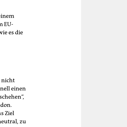
 einem
im EU-
ie es die
 nicht
nell einen
schehen“,
ndon.
s Ziel
eutral, zu