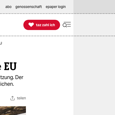
abo
genossenschaft
epaper login

taz zahl ich
taz zahl ich
EU
e EU
tzung. Der
eichen.
teilen