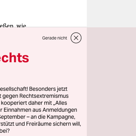
ießen, wie
reen Deal
Gerade nicht
echts
esellschaft! Besonders jetzt
 in
rt gegen Rechtsextremismus
z kooperiert daher mit „Alles
bei: Alle
ller Einnahmen aus Anmeldungen
 erreichen
.
. September – an die Kampagne,
rstützt und Freiräume sichern will,
bei?