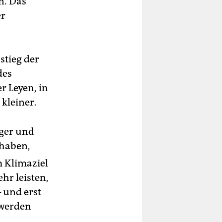
n. Das
er
stieg der
des
r Leyen, in
kleiner.
iger und
 haben,
m Klimaziel
hr leisten,
 und erst
 werden