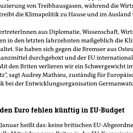
duzierung von Treibhausgasen, während die Wirt
 treibt die Klimapolitik zu Hause und im Ausland
VertreterInnen aus Diplomatie, Wissenschaft, Wir
ben in den letzten Jahrzehnten maßgeblich die Kl
taltet. Sie haben sich gegen die Bremser aus Oste
Finanzmittel durchgeboxt und der EU internationa
Mit den Briten verlieren wir ein Schwergewicht i
z“, sagt Audrey Mathieu, zuständig für Europäis
ik bei der Entwicklungsorganisation Germanwat
arden Euro fehlen künftig in EU-Budget
 Januar heißt das: keine britischen EU-Abgeordn