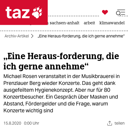

taz zahl ich
hitze
landtagswahl in sachsen-anhalt
arbeit
klimawandel

taz zahl ich
Archiv-Artikel
„Eine Heraus-forderung, die ich gerne annehme“
taz zahl ich
themen
„Eine Heraus-forderung, die
ich gerne annehme“
politik
Michael Rosen veranstaltet in der Musikbrauerei in
öko
Prenzlauer Berg wieder Konzerte. Das geht dank
ausgefeiltem Hygienekonzept. Aber nur für 80
gesellschaft
Konzertbesucher. Ein Gespräch über Masken und
kultur
Abstand, Fördergelder und die Frage, warum
Konzerte wichtig sind
sport
15.8.2020
0:00 Uhr
teilen