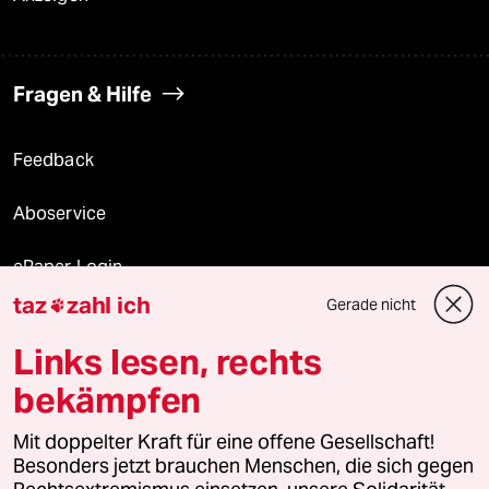
Fragen & Hilfe
Feedback
Aboservice
ePaper Login
taz
zahl ich
Gerade nicht

Downloads für Abonnierende
Links lesen, rechts
bekämpfen
© 2026 taz Verlags und Vertriebs GmbH
Mit doppelter Kraft für eine offene Gesellschaft!
Alle Rechte vorbehalten. Bei rechtlichen Fragen oder für Genehmigungen
wenden Sie sich bitte an
lizenzen@taz.de
Besonders jetzt brauchen Menschen, die sich gegen