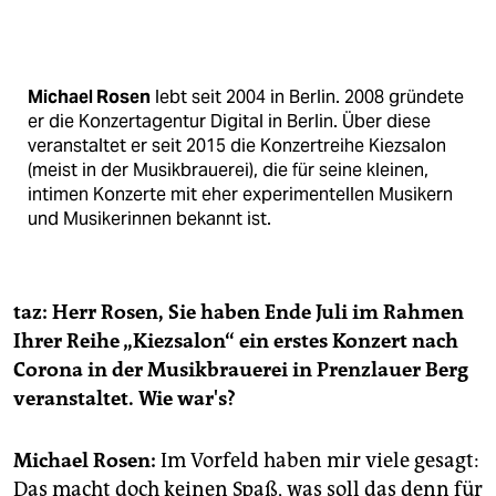
berlin
nord
Michael Rosen
lebt seit 2004 in Berlin. 2008 gründete
wahrheit
er die Konzertagentur Digital in Berlin. Über diese
veranstaltet er seit 2015 die Konzertreihe Kiezsalon
verlag
(meist in der Musikbrauerei), die für seine kleinen,
intimen Konzerte mit eher experimentellen Musikern
verlag
und Musikerinnen bekannt ist.
veranstaltungen
shop
taz: Herr Rosen, Sie haben Ende Juli im Rahmen
fragen & hilfe
Ihrer Reihe „Kiezsalon“ ein erstes Konzert nach
unterstützen
Corona in der Musikbrauerei in Prenzlauer Berg
veranstaltet. Wie war's?
abo
genossenschaft
Michael Rosen:
Im Vorfeld haben mir viele gesagt:
Das macht doch keinen Spaß, was soll das denn für