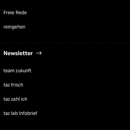
Freie Rede
reingehen
Newsletter
team zukunft
taz frisch
taz zahl ich
taz lab Infobrief