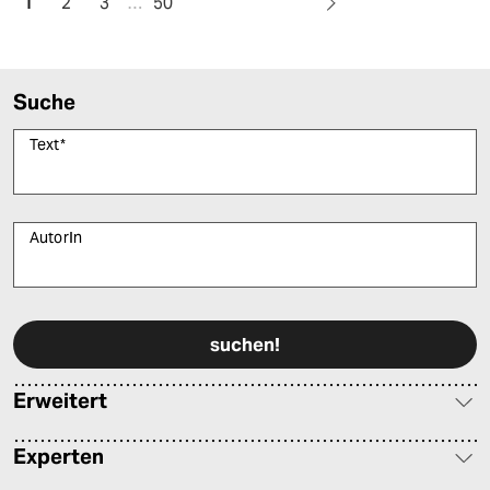
1
2
3
…
50
Suche
Text
*
AutorIn
Bitte füllen Sie alle Pflichtfelder (*) aus, um fortfahren zu können.
Erweitert
Experten