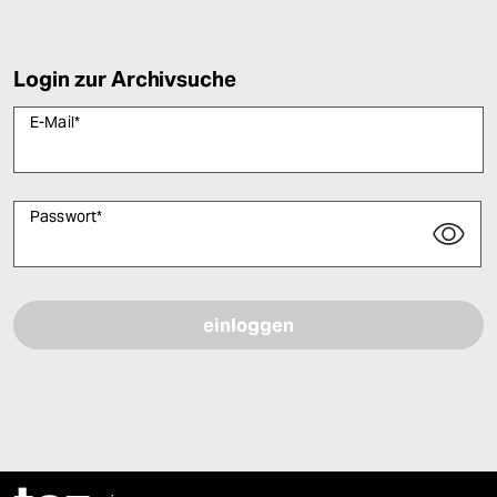
Login zur Archivsuche
E-Mail
*
Passwort
*
Bitte füllen Sie alle Pflichtfelder (*) aus, um fortfahren zu können.