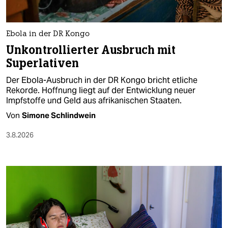
berlin
nord
Ebola in der DR Kongo
wahrheit
Unkontrollierter Ausbruch mit
Superlativen
verlag
Der Ebola-Ausbruch in der DR Kongo bricht etliche
verlag
Rekorde. Hoffnung liegt auf der Entwicklung neuer
Impfstoffe und Geld aus afrikanischen Staaten.
veranstaltungen
Von
Simone Schlindwein
shop
3.8.2026
fragen & hilfe
unterstützen
abo
genossenschaft