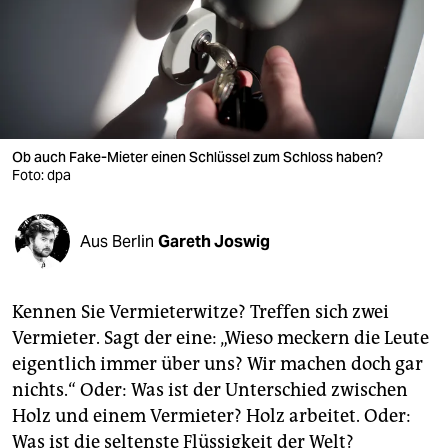
berlin
nord
wahrheit
verlag
Ob auch Fake-Mieter einen Schlüssel zum Schloss haben?
verlag
Foto: dpa
veranstaltungen
Aus Berlin
Gareth Joswig
shop
fragen & hilfe
Kennen Sie Vermieterwitze? Treffen sich zwei
unterstützen
Vermieter. Sagt der eine: „Wieso meckern die Leute
eigentlich immer über uns? Wir machen doch gar
abo
nichts.“ Oder: Was ist der Unterschied zwischen
genossenschaft
Holz und einem Vermieter? Holz arbeitet. Oder:
Was ist die seltenste Flüssigkeit der Welt?