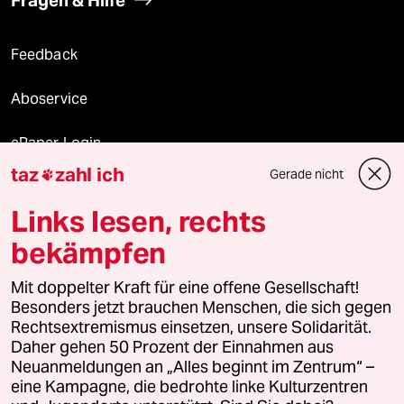
Fragen & Hilfe
Feedback
Aboservice
ePaper Login
taz
zahl ich
Gerade nicht

Downloads für Abonnierende
Links lesen, rechts
bekämpfen
© 2026 taz Verlags und Vertriebs GmbH
Mit doppelter Kraft für eine offene Gesellschaft!
Alle Rechte vorbehalten. Bei rechtlichen Fragen oder für Genehmigungen
wenden Sie sich bitte an
lizenzen@taz.de
Besonders jetzt brauchen Menschen, die sich gegen
Rechtsextremismus einsetzen, unsere Solidarität.
Daher gehen 50 Prozent der Einnahmen aus
Feedback
Redaktionsstatut
Kommune-Richtlinien
KI-
Neuanmeldungen an „Alles beginnt im Zentrum“ –
eine Kampagne, die bedrohte linke Kulturzentren
Leitlinie
Informant
Datenschutz
Impressum
AGB