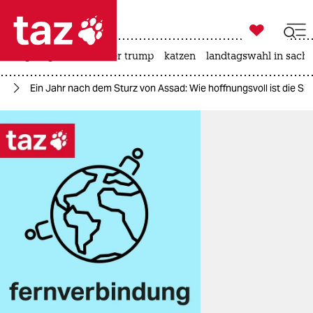

taz zahl ich
bergsteigen
usa unter trump
katzen
landtagswahl in sachs

taz zahl ich
en
Ein Jahr nach dem Sturz von Assad: Wie hoffnungsvoll ist die Situ
taz zahl ich
themen
politik
öko
gesellschaft
kultur
sport