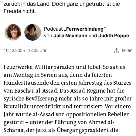
epaper login
zurück in das Land. Doch ganz ungetrübt ist die
Freude nicht.
Podcast
„Fernverbindung“
von
Julia Neumann
und
Judith Poppe
10.12.2025
13:02 Uhr
teilen
Feuerwerke, Militärparaden und Jubel. So sah es
am Montag in Syrien aus, denn da feierten
Hunderttausende den ersten Jahrestag des Sturzes
von Baschar al-Assad. Das Assad-Regime hat die
syrische Bevölkerung mehr als 50 Jahre mit großer
Brutalität unterdrückt und terrorisiert. Vor einem
Jahr wurde al-Assad von oppositionellen Rebellen
gestürzt – unter der Führung von Ahmed al-
Scharaa, der jetzt als Übergangspräsident die