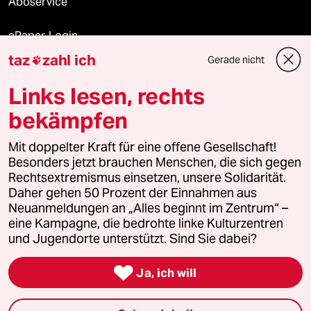
Aboservice
ePaper Login
taz
zahl ich
Gerade nicht

Downloads für Abonnierende
Links lesen, rechts
bekämpfen
© 2026 taz Verlags und Vertriebs GmbH
Alle Rechte vorbehalten. Bei rechtlichen Fragen oder für Genehmigungen
Mit doppelter Kraft für eine offene Gesellschaft!
wenden Sie sich bitte an
lizenzen@taz.de
Besonders jetzt brauchen Menschen, die sich gegen
Rechtsextremismus einsetzen, unsere Solidarität.
Daher gehen 50 Prozent der Einnahmen aus
Feedback
Redaktionsstatut
Kommune-Richtlinien
KI-
Neuanmeldungen an „Alles beginnt im Zentrum“ –
eine Kampagne, die bedrohte linke Kulturzentren
Leitlinie
Informant
Datenschutz
Impressum
AGB
und Jugendorte unterstützt. Sind Sie dabei?
Seitenwende
Einwilligungen widerrufen (Ads)

Ja, ich will