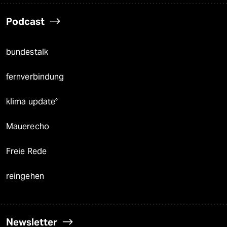
Podcast
bundestalk
fernverbindung
klima update°
Mauerecho
Freie Rede
reingehen
Newsletter