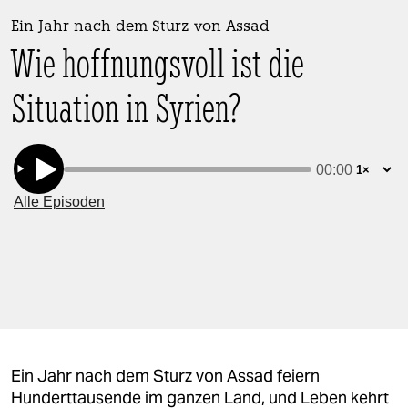
berlin
Ein Jahr nach dem Sturz von Assad
nord
Wie hoffnungsvoll ist die
wahrheit
Situation in Syrien?
verlag
verlag
veranstaltungen
shop
fragen & hilfe
unterstützen
abo
Ein Jahr nach dem Sturz von Assad feiern
genossenschaft
Hunderttausende im ganzen Land, und Leben kehrt