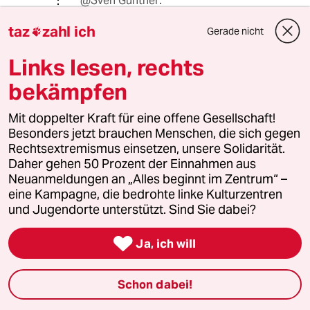
@Sven Günther:
* anderen
taz
zahl ich
Gerade nicht

Links lesen, rechts
76530 (Profil gelöscht)
7G
bekämpfen
28.08.2019
,
18:26 Uhr
@Trango:
Mit doppelter Kraft für eine offene Gesellschaft!
Seit wann muss sich ein echter Linker
Besonders jetzt brauchen Menschen, die sich gegen
darüber Gedanken machen? Dafür
Rechtsextremismus einsetzen, unsere Solidarität.
hat es genügend Schein- und Neo-
Daher gehen 50 Prozent der Einnahmen aus
Liberale.
Neuanmeldungen an „Alles beginnt im Zentrum“ –
Machen Sie sich etwas daraus.
eine Kampagne, die bedrohte linke Kulturzentren
und Jugendorte unterstützt. Sind Sie dabei?
Sven Günther

Ja, ich will
28.08.2019
,
20:46 Uhr
@76530 (Profil gelöscht):
Schon dabei!
Jetzt bin ich gespannt, was ist ein
echter Linke?