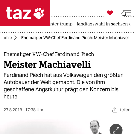

taz zahl ich
nahost-konflikt
usa unter trump
landtagswahl in sachsen-an

taz zahl ich
nomie
Ehemaliger VW-Chef Ferdinand Piech: Meister Machiavelli
taz zahl ich
themen
Ehemaliger VW-Chef Ferdinand Piech
Meister Machiavelli
politik
Ferdinand Piëch hat aus Volkswagen den größten
öko
Autobauer der Welt gemacht. Die von ihm
geschaffene Angstkultur prägt den Konzern bis
gesellschaft
heute.
kultur
27.8.2019
17:38 Uhr
teilen
sport