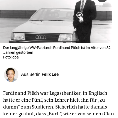
berlin
nord
wahrheit
verlag
verlag
Der langjährige VW-Patriarch Ferdinand Piëch ist im Alter von 82
Jahren gestorben
veranstaltungen
Foto: dpa
shop
Aus Berlin
Felix Lee
fragen & hilfe
unterstützen
Ferdinand Piëch war Legastheniker, in Englisch
abo
hatte er eine Fünf, sein Lehrer hielt ihn für „zu
dumm“ zum Studieren. Sicherlich hatte damals
genossenschaft
keiner geahnt, dass „Burli“, wie er von seinem Clan