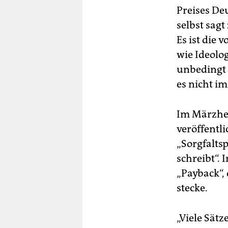
Preises De
selbst sagt
Es ist die
wie Ideolo
unbedingt 
es nicht i
Im Märzhe
veröffentl
„Sorgfalts
schreibt“.
„Payback“,
stecke.
„Viele Sät