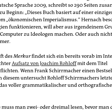
utsche Sprache 2009, schreibt so 290 Seiten zus
 zu Beginn: „Dieses Buch basiert auf einer einzige
 vom „ökonomischen Imperialismus.“ Hernach besc
gien funktionieren, will aber aus irgendeinem G
Computer zu Ideologen machen. Oder auch nich
mmer.
ft des
Merkur
findet sich ein bereits vorab im Int
ichter
Aufsatz von Joachim Rohloff
mit dem Titel
pflichten. Wenn Frank Schirrmacher einen Bestsel
 In diesem untersucht Rohloff Schirrmachers letzt
 das voller grammatikalischer und orthografische
ze muss man zwei- oder dreimal lesen, bevor man 