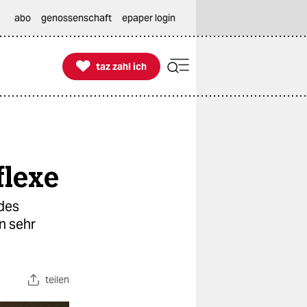
abo
genossenschaft
epaper login

taz zahl ich
taz zahl ich
flexe
 des
n sehr
teilen