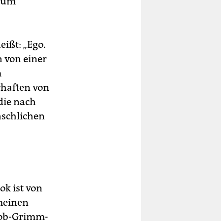
dium
eißt: „Ego.
n von einer
m
chaften von
die nach
nschlichen
k ist von
 meinen
cob-Grimm-