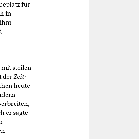
beplatz für
h in
 ihm
d
mit steilen
t der
Zeit:
schen heute
ndern
verbreiten,
h er sagte
h
en