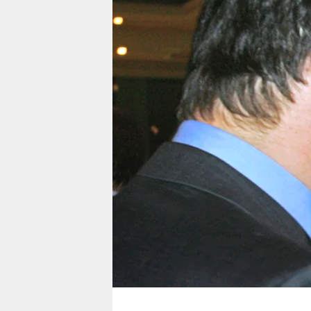
berlin
nord
wahrheit
verlag
verlag
veranstaltungen
shop
fragen & hilfe
unterstützen
abo
genossenschaft