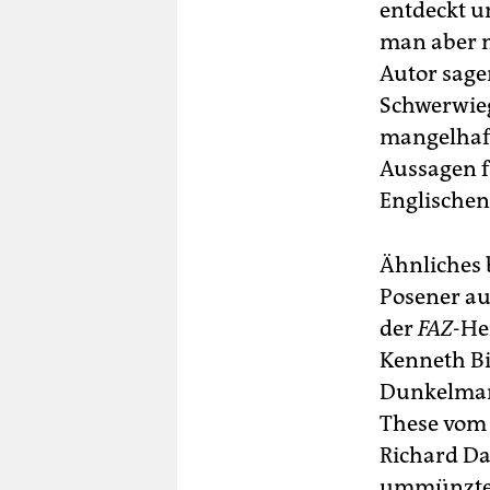
entdeckt u
man aber n
Autor sage
Schwerwieg
mangelhaft
Aussagen fa
Englischen
Ähnliches 
Posener a
der
FAZ
-He
Kenneth Bi
Dunkelmann
These vom „
Richard Da
ummünzte,