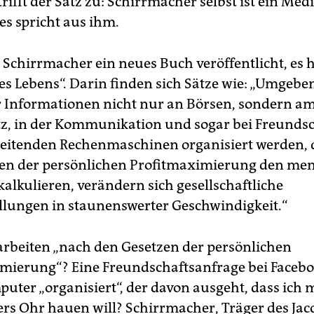
trifft der Satz zu: Schirrmacher selbst ist ein Me
es spricht aus ihm.
Schirrmacher ein neues Buch veröffentlicht, es h
des Lebens“. Darin finden sich Sätze wie: „Umgebe
er Informationen nicht nur an Börsen, sondern a
tz, in der Kommunikation und sogar bei Freunds
beitenden Rechenmaschinen organisiert werden, 
en der persönlichen Profitmaximierung den me
alkulieren, verändern sich gesellschaftliche
llungen in staunenswerter Geschwindigkeit.“
rbeiten „nach den Gesetzen der persönlichen
mierung“? Eine Freundschaftsanfrage bei Faceboo
uter „organisiert“, der davon ausgeht, dass ich
rs Ohr hauen will? Schirrmacher, Träger des Ja