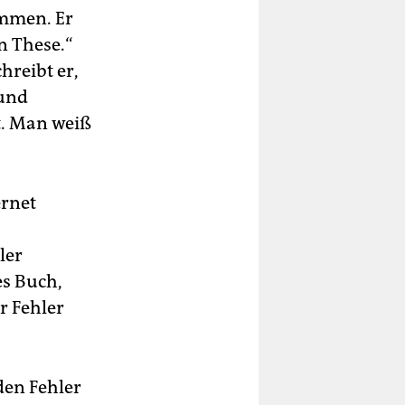
ammen. Er
n These.“
hreibt er,
rund
t. Man weiß
ernet
ler
es Buch,
r Fehler
den Fehler