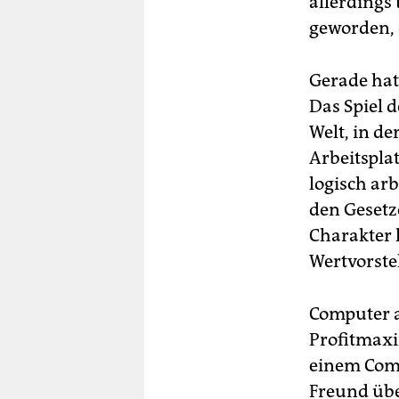
allerdings 
geworden, 
Gerade hat 
Das Spiel 
Welt, in d
Arbeitspla
logisch ar
den Gesetz
Charakter k
Wertvorste
Computer a
Profitmaxi
einem Comp
Freund übe