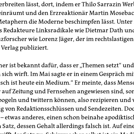
erbreiten lässt, dort, indem er Thilo Sarrazin Wer
einräumt und den Erzreaktionär Martin Mosebac
etaphern die Moderne beschimpfen lässt. Unter
ls Redakteure Linksradikale wie Dietmar Dath un
forscher wie Lorenz Jäger, der im rechtslastigen
Verlag publiziert.
er ist bekannt dafür, dass er „Themen setzt“ und 
sich wirft. Im Mai sagte er in einem Gespräch mi
sch ist heute ein Medium.“ Er meinte, dass Men
 auf Zeitung und Fernsehen angewiesen sind, so
googeln und twittern können, also rezipieren und 
 von Redaktionsschlüssen und Sendezeiten. Doc
t – etwas anderes, einen schon beinahe apodiktisc
Satz, dessen Gehalt allerdings falsch ist. Auf ein