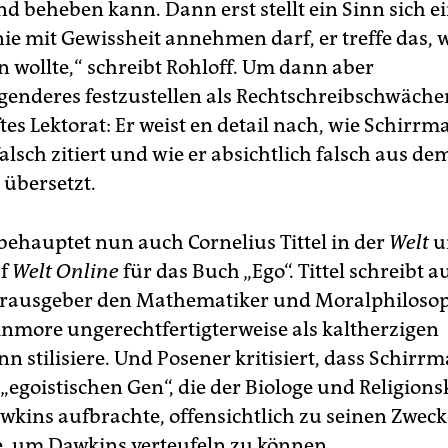
nd beheben kann. Dann erst stellt ein Sinn sich e
ie mit Gewissheit annehmen darf, er treffe das, 
n wollte,“ schreibt Rohloff. Um dann aber
enderes festzustellen als Rechtschreibschwäch
es Lektorat: Er weist en detail nach, wie Schirrm
lsch zitiert und wie er absichtlich falsch aus de
 übersetzt.
behauptet nun auch Cornelius Tittel in der
Welt
u
uf
Welt Online
für das Buch „Ego“. Tittel schreibt a
rausgeber den Mathematiker und Moralphiloso
nmore ungerechtfertigterweise als kaltherzigen
 stilisiere. Und Posener kritisiert, dass Schirrm
egoistischen Gen“, die der Biologe und Religionsk
wkins aufbrachte, offensichtlich zu seinen Zwec
 um Dawkins verteufeln zu können.