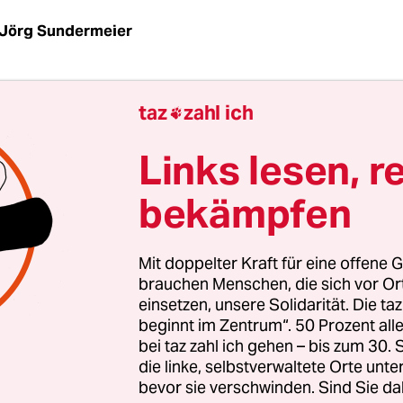
Jörg Sundermeier
| Er gilt, obschon erst knapp über fünfzig, bereits
taz
zahl ich

 Mann des deutschen Feuilletons. Der
FAZ
-Mither
Links lesen, r
rrmacher hat diverse Themen gesetzt. Seinetweg
en sich Historiker plötzlich für den Aufbau des
bekämpfen
hen Genoms.
n muss die Rentnerin nun rechtfertigen, dass sie
Mit doppelter Kraft für eine offene G
brauchen Menschen, die sich vor O
 die Rente bezahlen lässt. Seinetwegen findet die
einsetzen, unsere Solidarität. Die ta
u nun auch am siebten Tag der Woche die
Frankfu
beginnt im Zentrum“. 50 Prozent a
 Sonntagszeitung
in ihrem Briefkasten. Seinetwe
bei taz zahl ich gehen – bis zum 30
 Herr, dass der Computer unmittelbaren Zugriff au
die linke, selbstverwaltete Orte unte
bevor sie verschwinden. Sind Sie da
keitsentwicklung hat.