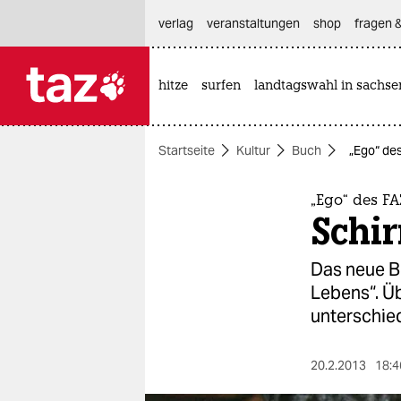
hautnavigation anspringen
hauptinhalt anspringen
footer anspringen
verlag
veranstaltungen
shop
fragen &
hitze
surfen
landtagswahl in sachse

taz zahl ich
taz zahl ich
Startseite
Kultur
Buch
„Ego“ de
themen
politik
„Ego“ des F
Schir
öko
Das neue B
gesellschaft
Lebens“. Üb
unterschie
kultur
sport
20.2.2013
18:4