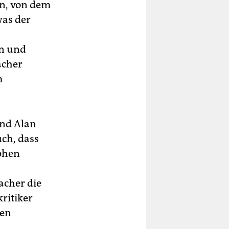
in, von dem
was der
en und
acher
m
nd Alan
uch, dass
phen
acher die
ritiker
ken