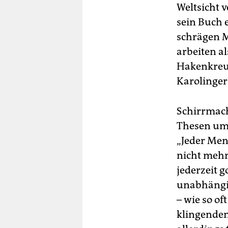
Weltsicht v
sein Buch 
schrägen M
arbeiten a
Hakenkreuz
Karolinger 
Schirrmach
Thesen um 
„Jeder Men
nicht mehr
jederzeit 
unabhängig
– wie so of
klingenden 