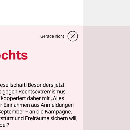
 als der
Gerade nicht
ausgeber
echts
en
 sich von
esellschaft! Besonders jetzt
rt gegen Rechtsextremismus
 urbane
z kooperiert daher mit „Alles
rter
ller Einnahmen aus Anmeldungen
gen glaubt
. September – an die Kampagne,
f seine
rstützt und Freiräume sichern will,
bei?