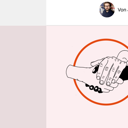
epaper login
Von
BERLIN
taz
große alte
Frank Schi
interessier
menschlic
Seinetwege
den Enkeln
Erfolgsfra
Allgemeine
der ältere
Persönlich