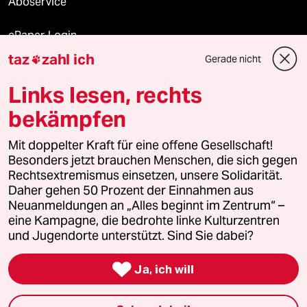
Aboservice
ePaper Login
taz
zahl ich
Gerade nicht

Downloads für Abonnierende
Links lesen, rechts
bekämpfen
© 2026 taz Verlags und Vertriebs GmbH
Mit doppelter Kraft für eine offene Gesellschaft!
Alle Rechte vorbehalten. Bei rechtlichen Fragen oder für Genehmigungen
wenden Sie sich bitte an
lizenzen@taz.de
Besonders jetzt brauchen Menschen, die sich gegen
Rechtsextremismus einsetzen, unsere Solidarität.
Daher gehen 50 Prozent der Einnahmen aus
Feedback
Redaktionsstatut
Kommune-Richtlinien
KI-
Neuanmeldungen an „Alles beginnt im Zentrum“ –
eine Kampagne, die bedrohte linke Kulturzentren
Leitlinie
Informant
Datenschutz
Impressum
AGB
und Jugendorte unterstützt. Sind Sie dabei?
Seitenwende
Einwilligungen widerrufen (Ads)

Ja, ich will