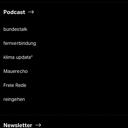
Podcast
bundestalk
fernverbindung
klima update°
Mauerecho
Freie Rede
reingehen
Newsletter