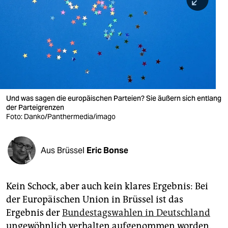
berlin
nord
wahrheit
verlag
verlag
Und was sagen die europäischen Parteien? Sie äußern sich entlang
der Parteigrenzen
veranstaltungen
Foto: Danko/Panthermedia/imago
shop
fragen & hilfe
Aus Brüssel
Eric Bonse
unterstützen
Kein Schock, aber auch kein klares Ergebnis: Bei
abo
der Europäischen Union in Brüssel ist das
genossenschaft
Ergebnis der
Bundestagswahlen in Deutschland
ungewöhnlich verhalten aufgenommen worden.