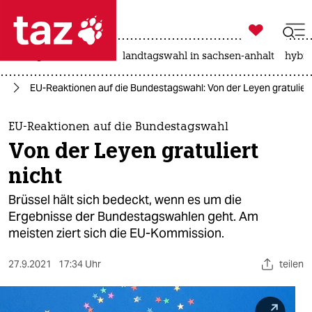

taz zahl ich
niedrigwasser
rente
landtagswahl in sachsen-anhalt
hybri

taz zahl ich
25
EU-Reaktionen auf die Bundestagswahl: Von der Leyen gratuliert
taz zahl ich
themen
EU-Reaktionen auf die Bundestagswahl
Von der Leyen gratuliert
politik
nicht
öko
Brüssel hält sich bedeckt, wenn es um die
Ergebnisse der Bundestagswahlen geht. Am
gesellschaft
meisten ziert sich die EU-Kommission.
kultur
27.9.2021
17:34 Uhr
teilen
sport