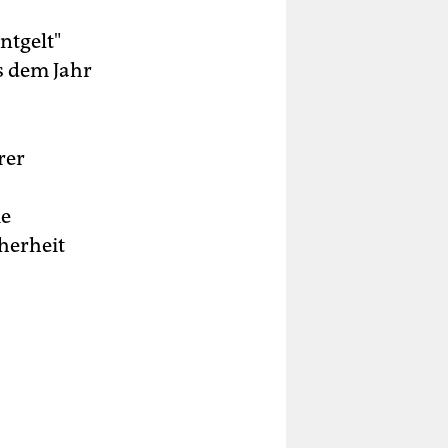
ntgelt"
us dem Jahr
rer
ie
cherheit