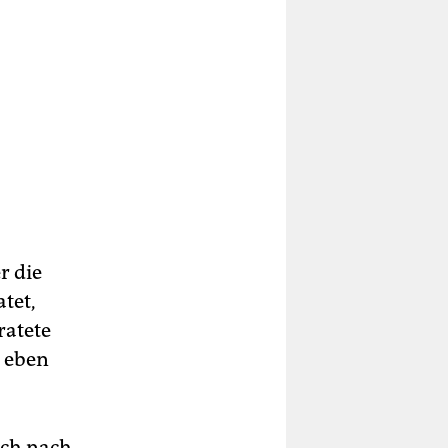
r die
tet,
ratete
 eben
uch nach