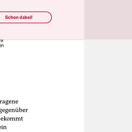
Schon dabei!
zu
ng
en
tragene
 gegenüber
n bekommt
ein