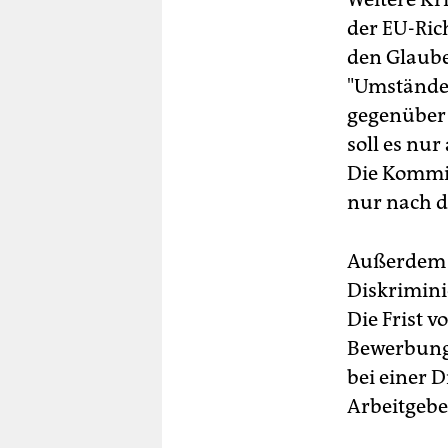
der EU-Rich
den Glaube
"Umstände 
gegenüber 
soll es nu
Die Kommis
nur nach d
Außerdem r
Diskrimini
Die Frist 
Bewerbung 
bei einer 
Arbeitgebe