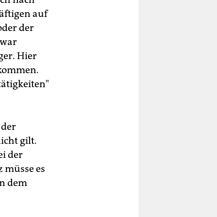
äftigen auf
oder der
 war
er. Hier
ankommen.
ätigkeiten"
 der
ht gilt.
ei der
z müsse es
nn dem