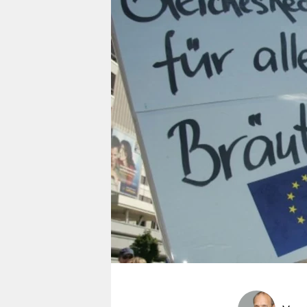
berlin
nord
wahrheit
verlag
verlag
veranstaltungen
shop
fragen & hilfe
unterstützen
abo
genossenschaft