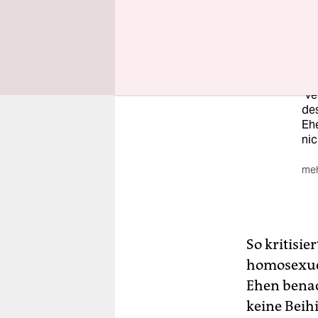
stä
Ein
Hin
wu
bes
Pro
"ve
de
Ehe
nic
meh
So kritisi
homosexuel
Ehen benac
keine Beih