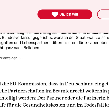
rken. Gesellschaftspolitisch bleibt aber alles beim Alten:
getragene Partnerschaften werden bei der Beihilfe und der
terbliebenenversorgung einfach ignoriert. Im Oktober 2007

Ja, ich will
rde der entsprechende Gesetzentwurf im Bundeskabinett
chlossen. Justizministerin Brigitte Zypries (SPD) jedoch gab 
tokoll, es sei für sie "fraglich", ob diese Regelung noch
rhältnismäßig" sei. Sie bezog sich dabei auf eine Entscheidu
s Bundesverfassungsgerichts, wonach der Staat zwar zwisch
gatten und Lebenspartnern differenzieren dürfe - aber eben
ht ganz nach Belieben.
r anzeigen
ert die EU-Kommission, dass in Deutschland einge
le Partnerschaften im Beamtenrecht weiterhin
hteiligt werden: Der Partner oder die Partneri
ilfe für die Gesundheitskosten und im Todesfall k