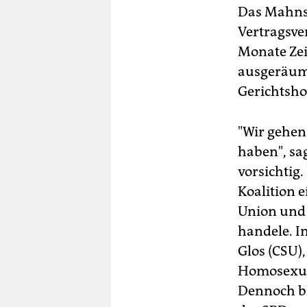
Das Mahnsc
Vertragsve
Monate Zei
ausgeräumt
Gerichtsho
"Wir gehen
haben", sa
vorsichtig
Koalition 
Union und 
handele. I
Glos (CSU),
Homosexuel
Dennoch bl