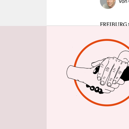
Von
epaper login
FREIBURG t
deutschen 
Mahnschre
Chancenglei
Verfahren 
Zy
Der
Ko
Di
sei
In
das