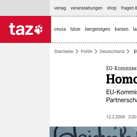
hautnavigation anspringen
hauptinhalt anspringen
footer anspringen
verlag
veranstaltungen
shop
fragen &
ceuta
hitze
bergsteigen
katzen
l

taz zahl ich
taz zahl ich
Startseite
Politik
Deutschland
E
themen
politik
EU-Kommissi
Homo
öko
EU-Kommiss
gesellschaft
Partnersch
kultur
12.2.2008
2:00
sport