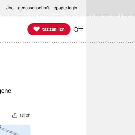
abo
genossenschaft
epaper login

taz zahl ich
taz zahl ich
gene
teilen