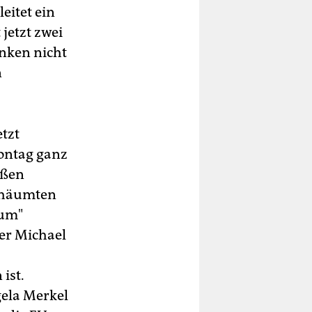
eitet ein
jetzt zwei
nken nicht
n
tzt
Montag ganz
oßen
schäumten
rum"
ter Michael
ist.
gela Merkel