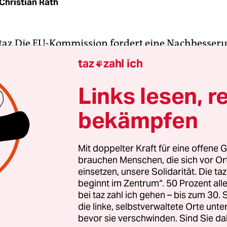
Christian Rath
az Die EU-Kommission fordert eine Nachbesser
Gleichbehandlungsgesetzes. Dies geht aus eine
taz
zahl ich

iben des EU-Kommissars für Beschäftigung und
chheit, Vladimir Spidla, hervor, das der taz vorl
Links lesen, r
dürfte in der Koalition für Zunder sorgen.
bekämpfen
Mit doppelter Kraft für eine offene G
pries skeptisch
brauchen Menschen, die sich vor O
 Krach war nicht zu vermeiden. Schon bevor jetzt die EU-
einsetzen, unsere Solidarität. Die ta
mmission das deutsche Gleichbehandlungsgesetz rügte, gab
beginnt im Zentrum“. 50 Prozent a
fferenzen in der Bundesregierung, wie mit Beamten umzugeh
bei taz zahl ich gehen – bis zum 30
, die in eingetragenen Homo-Partnerschaften leben.
die linke, selbstverwaltete Orte unte
nenminister Wolfgang Schäuble (CDU) modernisiert zwar gera
bevor sie verschwinden. Sind Sie da
 Beamtenrecht und will dabei vor allem das Leistungsprinzip