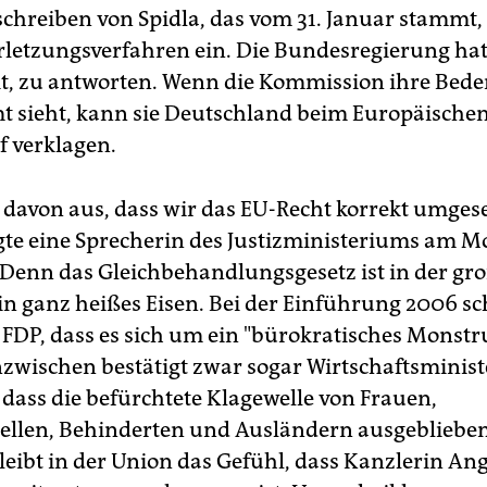
hreiben von Spidla, das vom 31. Januar stammt, l
rletzungsverfahren ein. Die Bundesregierung hat 
t, zu antworten. Wenn die Kommission ihre Bede
 sieht, kann sie Deutschland beim Europäische
f verklagen.
 davon aus, dass wir das EU-Recht korrekt umgese
gte eine Sprecherin des Justizministeriums am 
. Denn das Gleichbehandlungsgesetz ist in der gr
ein ganz heißes Eisen. Bei der Einführung 2006 
FDP, dass es sich um ein "bürokratisches Monst
nzwischen bestätigt zwar sogar Wirtschaftsminis
 dass die befürchtete Klagewelle von Frauen,
len, Behinderten und Ausländern ausgeblieben 
eibt in der Union das Gefühl, dass Kanzlerin An