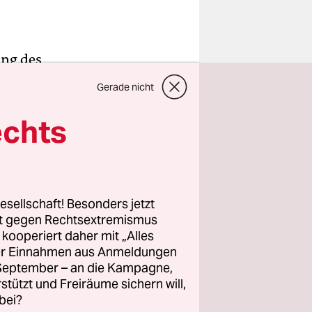
ung des
m
Gerade nicht
iegt. Das
echts
esellschaft! Besonders jetzt
rt gegen Rechtsextremismus
z kooperiert daher mit „Alles
 es
ller Einnahmen aus Anmeldungen
en
. September – an die Kampagne,
rstützt und Freiräume sichern will,
de
bei?