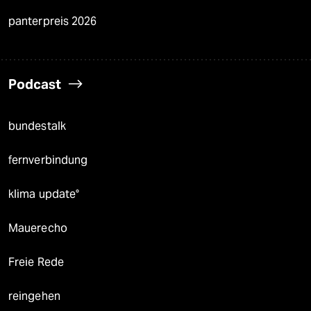
panterpreis 2026
Podcast
bundestalk
fernverbindung
klima update°
Mauerecho
Freie Rede
reingehen