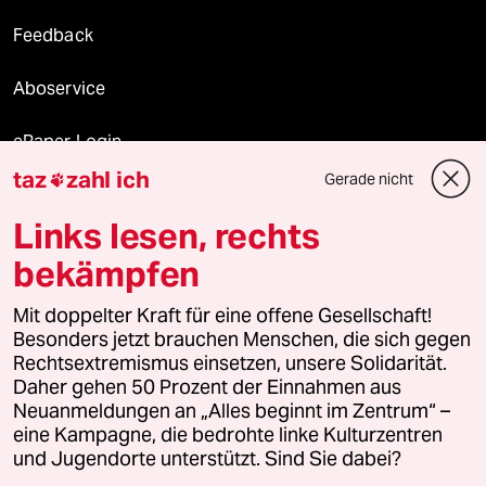
Feedback
Aboservice
ePaper Login
taz
zahl ich
Gerade nicht

Downloads für Abonnierende
Links lesen, rechts
bekämpfen
© 2026 taz Verlags und Vertriebs GmbH
Mit doppelter Kraft für eine offene Gesellschaft!
Alle Rechte vorbehalten. Bei rechtlichen Fragen oder für Genehmigungen
wenden Sie sich bitte an
lizenzen@taz.de
Besonders jetzt brauchen Menschen, die sich gegen
Rechtsextremismus einsetzen, unsere Solidarität.
Daher gehen 50 Prozent der Einnahmen aus
Feedback
Redaktionsstatut
Kommune-Richtlinien
KI-
Neuanmeldungen an „Alles beginnt im Zentrum“ –
eine Kampagne, die bedrohte linke Kulturzentren
Leitlinie
Informant
Datenschutz
Impressum
AGB
und Jugendorte unterstützt. Sind Sie dabei?