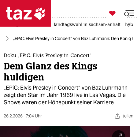

taz zahl ich
niedrigwasser
rente
landtagswahl in sachsen-anhalt
hybri

taz zahl ich
lm
„EPiC: Elvis Presley in Concert“ von Baz Luhrmann: Den König hu
taz zahl ich
themen
Doku „EPiC: Elvis Presley in Concert“
Dem Glanz des Kings
politik
huldigen
öko
„EPiC: Elvis Presley in Concert“ von Baz Luhrmann
zeigt den Star im Jahr 1969 live in Las Vegas. Die
gesellschaft
Shows waren der Höhepunkt seiner Karriere.
kultur
26.2.2026
7:04 Uhr
teilen
sport