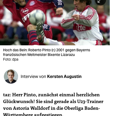
berlin
nord
wahrheit
verlag
verlag
Hoch das Bein: Roberto Pinto (r.) 2001 gegen Bayerns
französischen Weltmeister Bixente Lizarazu
veranstaltungen
Foto: dpa
shop
fragen & hilfe
Interview von
Kersten Augustin
unterstützen
taz: Herr Pinto, zunächst einmal herzlichen
abo
Glückwunsch! Sie sind gerade als U23-Trainer
genossenschaft
von Astoria Walldorf in die Oberliga Baden-
Württemberg aufgestiegen.