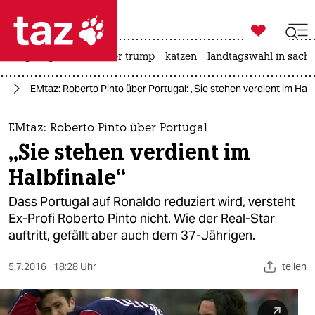

taz zahl ich
bergsteigen
usa unter trump
katzen
landtagswahl in sachs

taz zahl ich
24
EMtaz: Roberto Pinto über Portugal: „Sie stehen verdient im Halb
taz zahl ich
themen
EMtaz: Roberto Pinto über Portugal
„Sie stehen verdient im
politik
Halbfinale“
öko
Dass Portugal auf Ronaldo reduziert wird, versteht
Ex-Profi Roberto Pinto nicht. Wie der Real-Star
gesellschaft
auftritt, gefällt aber auch dem 37-Jährigen.
kultur
5.7.2016
18:28 Uhr
teilen
sport