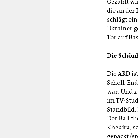
Gezählt wir
die an der
schlägt ei
Ukrainer g
Tor auf Ba
Die Schönh
Die ARD ist
Scholl. End
war. Und 
im TV-Studi
Standbild.
Der Ball f
Khedira, s
gepackt (sp