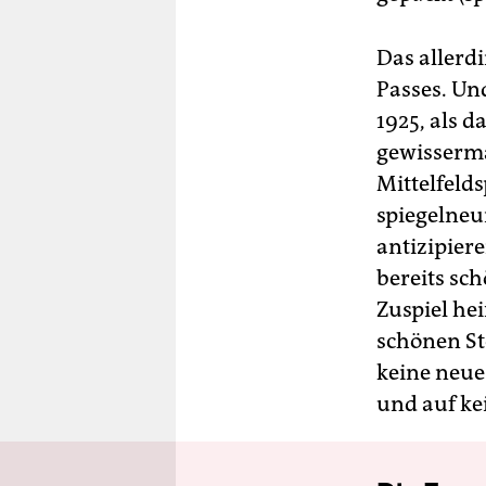
Das allerd
Passes. Und
1925, als d
gewisserm
Mittelfelds
spiegelneu
antizipiere
bereits sch
Zuspiel he
schönen St
keine neue 
und auf ke