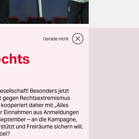
Gerade nicht
echts
ing“. Damit
lernden
as Löw'sche
 der Hand.
ßball-
esellschaft! Besonders jetzt
rt gegen Rechtsextremismus
mythos
z kooperiert daher mit „Alles
s“ kommen.
ller Einnahmen aus Anmeldungen
. September – an die Kampagne,
rstützt und Freiräume sichern will,
bei?