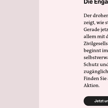
Die Enga
Der drohe
zeigt, wie
Gerade jet
allem mit d
Zivilgesell
beginnt im
selbstverw
Schutz und 
zugänglich
Finden Sie
Aktion.
Jetzt u