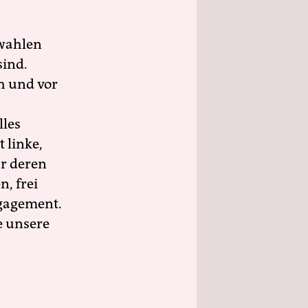
wahlen
sind.
h und vor
lles
 linke,
ür deren
n, frei
ngagement.
e unsere