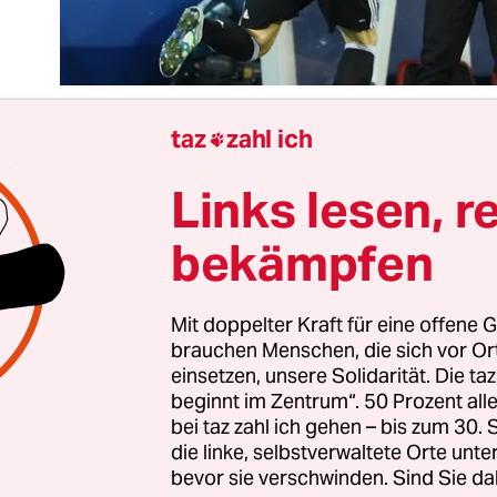
taz
zahl ich

Links lesen, r
k-Analysten haben ein neues Quatschwort: „Pack
weder Kofferpacken gemeint, weil man es vor böl
bekämpfen
y-Patrioten zuhause nicht mehr aushält, noch d
er Klöten und das anschließende Schnüffeln an
as bezeichnet neuerdings im verschwurbelten Fu
Mit doppelter Kraft für eine offene G
brauchen Menschen, die sich vor O
er-Sprech das, was Günther Netzer laut Fußball
einsetzen, unsere Solidarität. Die ta
 gemacht hat, nämlich aus „der Tiefe des Raume
beginnt im Zentrum“. 50 Prozent a
s Normalsterbliche nennen: Steilpass.
bei taz zahl ich gehen – bis zum 30
die linke, selbstverwaltete Orte unte
bevor sie verschwinden. Sind Sie da
alschen Neun, der abkippenden Sechs und der