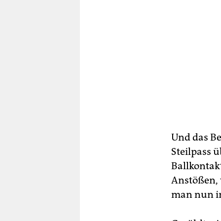
Und das Be
Steilpass ü
Ballkontakt
Anstößen, 
man nun im