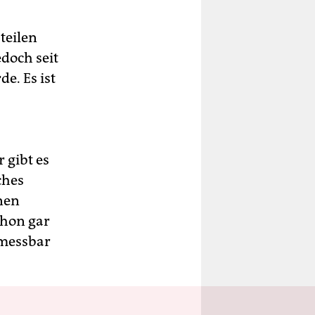
teilen
edoch seit
e. Es ist
 gibt es
ches
nen
chon gar
 messbar