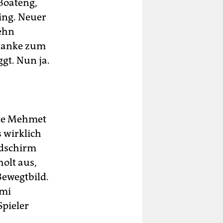
 Boateng,
ing. Neuer
zehn
flanke zum
gt. Nun ja.
agte Mehmet
s wirklich
ldschirm
holt aus,
Bewegtbild.
ami
Spieler