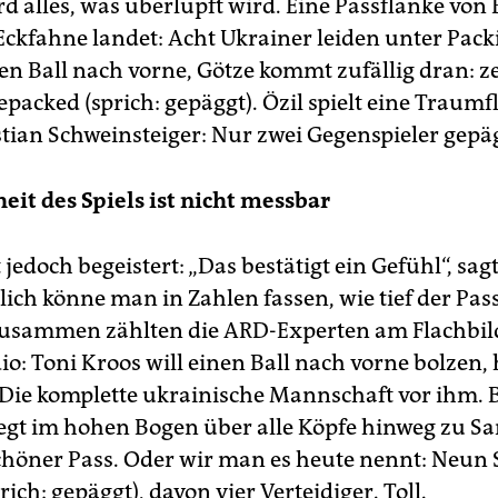
d alles, was überlupft wird. Eine Passflanke von
 Eckfahne landet: Acht Ukrainer leiden unter Pack
nen Ball nach vorne, Götze kommt zufällig dran: 
epacked (sprich: gepäggt). Özil spielt eine Traum
stian Schweinsteiger: Nur zwei Gegenspieler gepäg
eit des Spiels ist nicht messbar
 jedoch begeistert: „Das bestätigt ein Gefühl“, s
lich könne man in Zahlen fassen, wie tief der Pas
zusammen zählten die ARD-Experten am Flachbi
o: Toni Kroos will einen Ball nach vorne bolzen, 
 Die komplette ukrainische Mannschaft vor ihm. 
liegt im hohen Bogen über alle Köpfe hinweg zu S
chöner Pass. Oder wir man es heute nennt: Neun 
rich: gepäggt), davon vier Verteidiger. Toll.