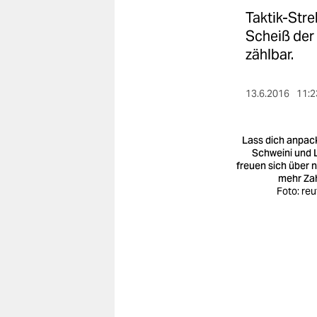
berlin
Taktik-Stre
nord
Scheiß der 
zählbar.
wahrheit
verlag
13.6.2016
11:2
verlag
Lass dich anpac
veranstaltungen
Schweini und 
freuen sich über 
mehr Za
shop
Foto: reu
fragen & hilfe
unterstützen
abo
genossenschaft