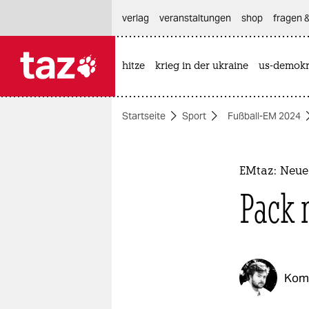
hautnavigation anspringen
hauptinhalt anspringen
footer anspringen
verlag
veranstaltungen
shop
fragen &
hitze
krieg in der ukraine
us-demokr

taz zahl ich
taz zahl ich
Startseite
Sport
Fußball-EM 2024
themen
politik
EMtaz: Neue 
öko
Pack 
gesellschaft
kultur
Kom
sport