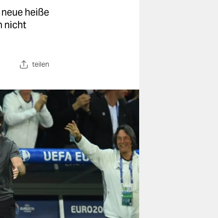
r neue heiße
h nicht
teilen