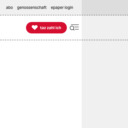
abo
genossenschaft
epaper login

taz zahl ich
taz zahl ich