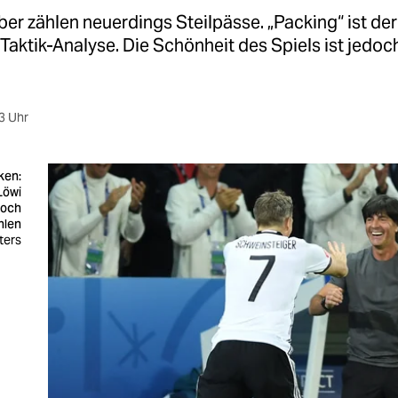
ber zählen neuerdings Steilpässe. „Packing“ ist de
Taktik-Analyse. Die Schönheit des Spiels ist jedoc
3 Uhr
ken:
Löwi
noch
hlen
ters