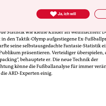
erten Drölf ist das Packing die neueste Stilblüte 
afel-Fetischisten der Fußballanalyse. Mehmet Sch

Ja, ich will
pdenhövel, das Expertenduo der ARD, freuten sic
terstattung des 2:0-Sieges der Deutschen gegen 
eue Statistik wie kleine Kinder an Weihnachten: D
 in den Taktik-Olymp aufgestiegene Ex-Fußballpr
urfte seine selbstausgedachte Fantasie-Statistik 
Publikum präsentieren. Verteidiger überspielen,
„packing“, behauptete er. Die neue Technik der
chtung könne die Fußballanalyse für immer verä
 die ARD-Experten einig.