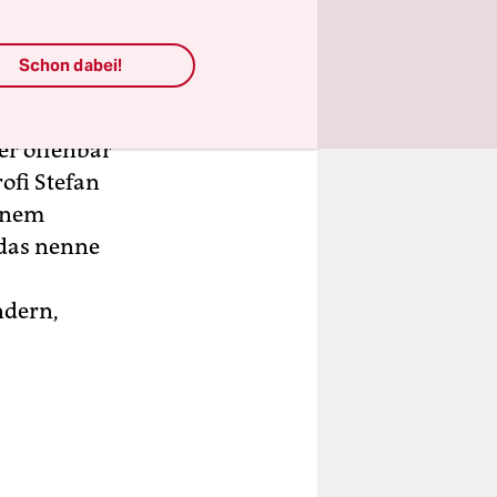
der
oll und
Schon dabei!
h in der
die Ukraine
er offenbar
ofi Stefan
einem
 das nenne
ndern,