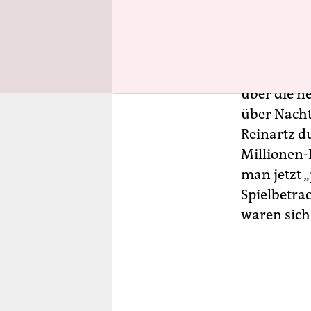
verklausuli
Schiefer-T
Matthias O
Nachberich
über die n
über Nacht
Reinartz d
Millionen-
man jetzt 
Spielbetra
waren sich