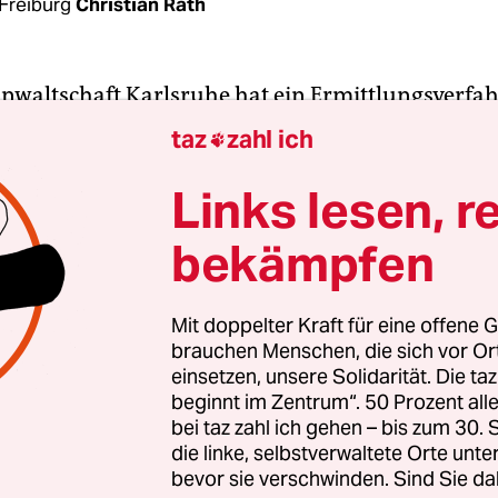
Freiburg
Christian Rath
anwaltschaft Karlsruhe hat ein Ermittlungsverfa
g der verbotenen Vereinigung Linksunten.indy
taz
zahl ich

t. Den fünf Beschuldigten aus Freiburg wird vorg
s Archiv der 2017 verbotenen Plattform öffentlich
Links lesen, r
 gemacht haben. Bei vier Männern und einer Fr
bekämpfen
 Mittwochmorgen Wohnungsdurchsuchungen sta
.indymedia spaltete sich 2008 von dem heute no
Mit doppelter Kraft für eine offene G
brauchen Menschen, die sich vor O
n und nicht verbotenen Projekt de.indymedia.or
einsetzen, unsere Solidarität. Die ta
“ steht dabei für Südbaden. Weil das Projekt auc
beginnt im Zentrum“. 50 Prozent a
ne Zensur postete, wurde es schnell zur relevante
bei taz zahl ich gehen – bis zum 30
mistischen Plattform Deutschlands.
die linke, selbstverwaltete Orte unte
bevor sie verschwinden. Sind Sie da