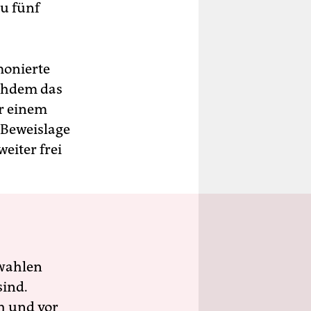
zu fünf
monierte
achdem das
or einem
e Beweislage
weiter frei
wahlen
sind.
h und vor