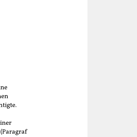
ine
nen
htigte.
iner
 (Paragraf