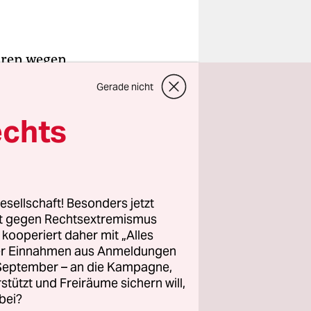
hren wegen
media
Gerade nicht
eworfen,
echts
au fanden
tt.
ch
esellschaft! Besonders jetzt
rt gegen Rechtsextremismus
g ab.
z kooperiert daher mit „Alles
h illegale
ller Einnahmen aus Anmeldungen
sten
. September – an die Kampagne,
rstützt und Freiräume sichern will,
bei?