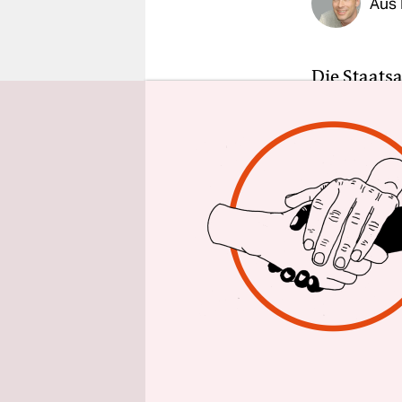
Aus 
epaper login
Die Staats
Fortführun
eingeleite
dass sie da
zugänglich
am frühen
Linksunten
bestehende
„Linksunten
Inhalte oh
linksextre