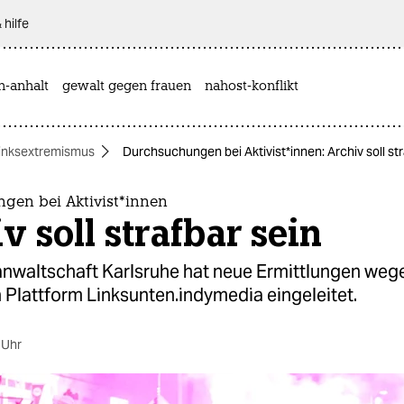
 hilfe
n-anhalt
gewalt gegen frauen
nahost-konflikt
inksextremismus
Durchsuchungen bei Ak­ti­vis­t*in­nen: Archiv soll st
n bei Ak­ti­vis­t*in­nen
v soll strafbar sein
anwaltschaft Karlsruhe hat neue Ermittlungen weg
 Plattform Linksunten.indymedia eingeleitet.
 Uhr