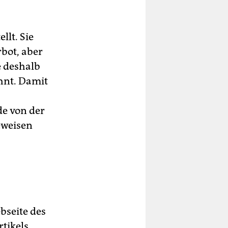
llt. Sie
bot, aber
e deshalb
hnt. Damit
de von der
eweisen
bseite des
tikels