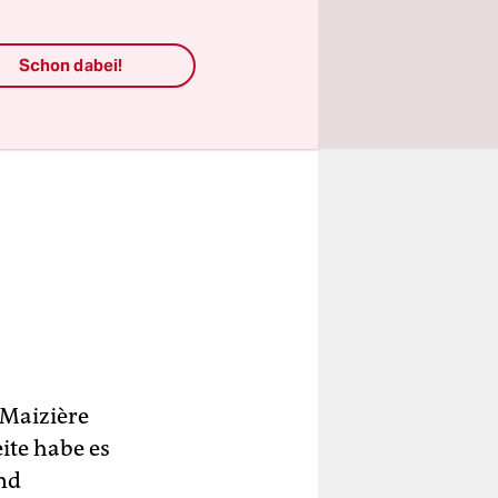
Schon dabei!
 Maizière
ite habe es
und