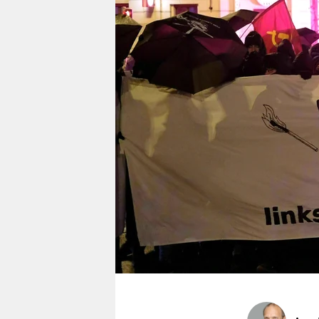
berlin
nord
wahrheit
verlag
verlag
veranstaltungen
shop
fragen & hilfe
unterstützen
abo
genossenschaft