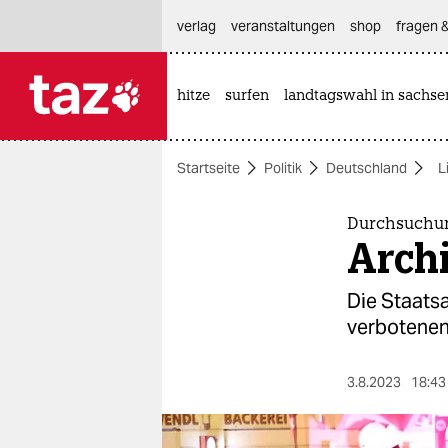
hautnavigation anspringen
hauptinhalt anspringen
footer anspringen
verlag
veranstaltungen
shop
fragen &
hitze
surfen
landtagswahl in sachse

taz zahl ich
taz zahl ich
Startseite
Politik
Deutschland
L
themen
politik
Durchsuchunge
Archi
öko
Die Staats
gesellschaft
verbotenen
kultur
3.8.2023
18:43
sport