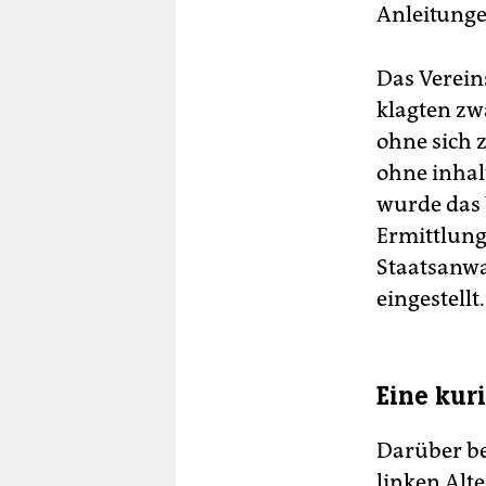
Anleitunge
Das Verein
klagten zw
ohne sich 
ohne inhal
wurde das V
Ermittlungs
Staatsanwa
eingestellt.
Eine kur
Darüber be
linken Alt