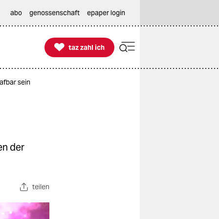
abo
genossenschaft
epaper login

taz zahl ich
taz zahl ich
rafbar sein
en der
teilen