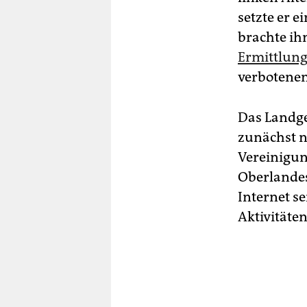
setzte er 
brachte i
Ermittlung
verbotenen
Das Landge
zunächst ni
Vereinigun
Oberlandes
Internet s
Aktivitäten