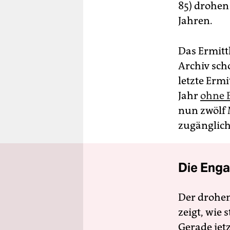
85) drohen 
Jahren.
Das Ermitt
Archiv sch
letzte Erm
Jahr
ohne E
nun zwölf M
zugänglich
Die Enga
Der drohe
zeigt, wie
Gerade jet