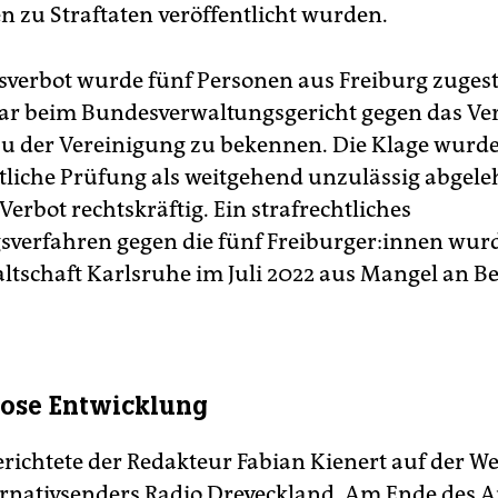
n zu Straftaten veröffentlicht wurden.
sverbot wurde fünf Personen aus Freiburg zugeste
ar beim Bundesverwaltungsgericht gegen das Ver
zu der Vereinigung zu bekennen. Die Klage wurd
tliche Prüfung als weitgehend unzulässig abgele
erbot rechtskräftig. Ein strafrechtliches
verfahren gegen die fünf Frei­bur­ge­r:in­nen wur
ltschaft Karlsruhe im Juli 2022 aus Mangel an B
iose Entwicklung
richtete der Redakteur Fabian Kienert auf der We
ernativsenders Radio Dreyeckland. Am Ende des Ar