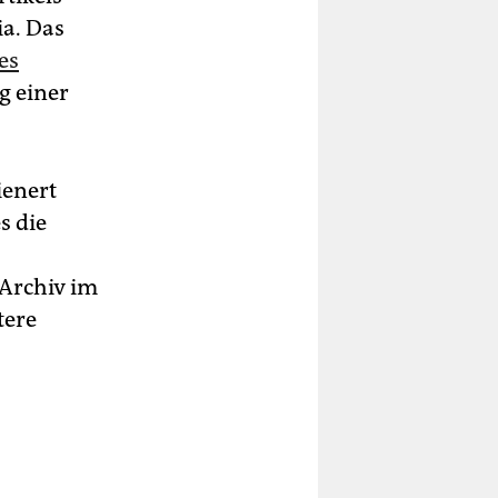
ia. Das
es
g einer
ienert
s die
 Archiv im
tere