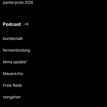
panterpreis 2026
Podcast
bundestalk
fernverbindung
klima update°
Mauerecho
Freie Rede
reingehen