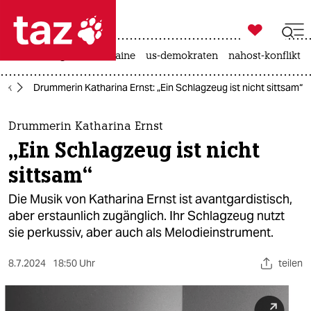

taz zahl ich
hitze
krieg in der ukraine
us-demokraten
nahost-konflikt

taz zahl ich
sik
Drummerin Katharina Ernst: „Ein Schlagzeug ist nicht sittsam“
taz zahl ich
themen
Drummerin Katharina Ernst
„Ein Schlagzeug ist nicht
politik
sittsam“
öko
Die Musik von Katharina Ernst ist avantgardistisch,
aber erstaunlich zugänglich. Ihr Schlagzeug nutzt
gesellschaft
sie perkussiv, aber auch als Melodieinstrument.
kultur
8.7.2024
18:50 Uhr
teilen
sport