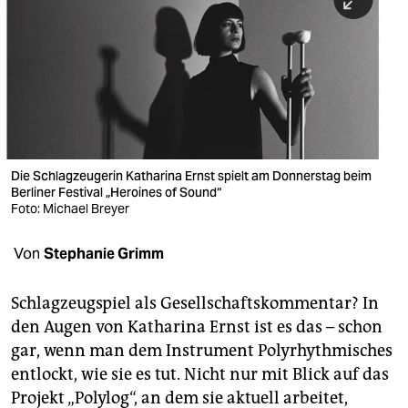
berlin
nord
wahrheit
verlag
verlag
Die Schlagzeugerin Katharina Ernst spielt am Donnerstag beim
Berliner Festival „Heroines of Sound“
veranstaltungen
Foto: Michael Breyer
shop
Von
Stephanie Grimm
fragen & hilfe
unterstützen
Schlagzeugspiel als Gesellschaftskommentar? In
den Augen von Katharina Ernst ist es das – schon
abo
gar, wenn man dem Instrument Polyrhythmisches
entlockt, wie sie es tut. Nicht nur mit Blick auf das
genossenschaft
Projekt „Polylog“, an dem sie aktuell arbeitet,