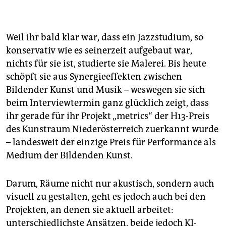
weitere Infos zu
Heroines of Sound“
the weird&the eerie, 30.8. & 31.8., Kunstfest Weimar,
26.10. PAD Festival, Wiesbaden
Weil ihr bald klar war, dass ein Jazzstudium, so
„Polylog“, Uraufführung, 4. Dezember, HAU3 Hebbel
konservativ wie es seinerzeit aufgebaut war,
am Ufer
nichts für sie ist, studierte sie Malerei. Bis heute
schöpft sie aus Synergieeffekten zwischen
Bildender Kunst und Musik – weswegen sie sich
beim Interviewtermin ganz glücklich zeigt, dass
ihr gerade für ihr Projekt „metrics“ der H13-Preis
des Kunstraum Niederösterreich zuerkannt wurde
– landesweit der einzige Preis für Performance als
Medium der Bildenden Kunst.
Darum, Räume nicht nur akustisch, sondern auch
visuell zu gestalten, geht es jedoch auch bei den
Projekten, an denen sie aktuell arbeitet:
unterschiedlichste Ansätzen, beide jedoch KI-