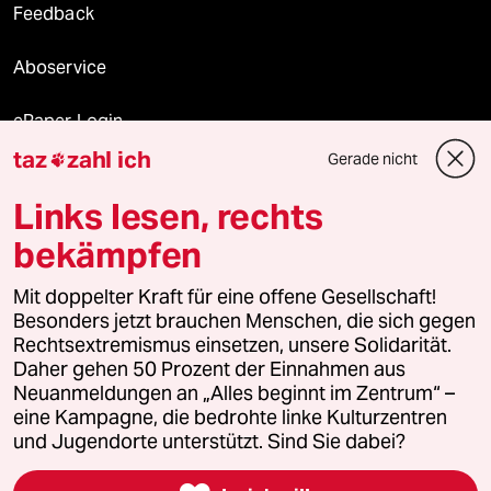
Feedback
Aboservice
ePaper Login
taz
zahl ich
Gerade nicht

Downloads für Abonnierende
Links lesen, rechts
bekämpfen
© 2026 taz Verlags und Vertriebs GmbH
Alle Rechte vorbehalten. Bei rechtlichen Fragen oder für Genehmigungen
Mit doppelter Kraft für eine offene Gesellschaft!
wenden Sie sich bitte an
lizenzen@taz.de
Besonders jetzt brauchen Menschen, die sich gegen
Rechtsextremismus einsetzen, unsere Solidarität.
Daher gehen 50 Prozent der Einnahmen aus
Feedback
Redaktionsstatut
Kommune-Richtlinien
KI-
Neuanmeldungen an „Alles beginnt im Zentrum“ –
eine Kampagne, die bedrohte linke Kulturzentren
Leitlinie
Informant
Datenschutz
Impressum
AGB
und Jugendorte unterstützt. Sind Sie dabei?
Seitenwende
Einwilligungen widerrufen (Ads)