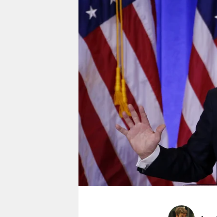
berlin
nord
wahrheit
verlag
verlag
veranstaltungen
shop
fragen & hilfe
unterstützen
abo
genossenschaft