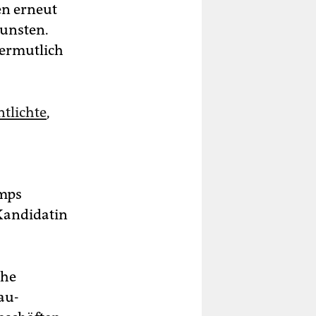
en erneut
Gunsten.
vermutlich
ntlichte
,
umps
Kandidatin
che
au-