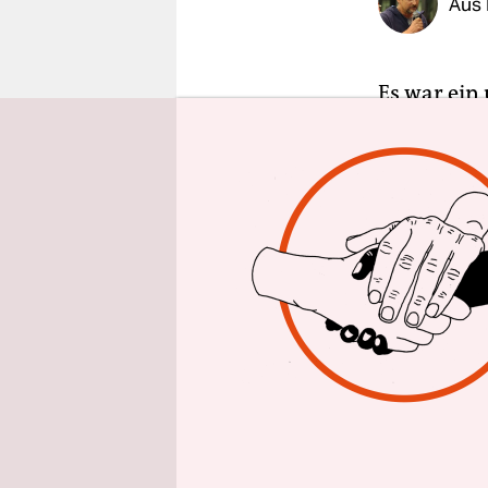
Aus 
epaper login
Es war ein
Journalist
lediglich 
Pressekonf
Reihe von 
begrüßten
Trump und 
die nicht 
den Geheim
nach Russl
seien „Uns
das veröffe