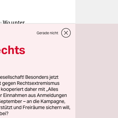
: Wo unter
en und
Gerade nicht
ersten
eine ganze
echts
s
it, um auf
esellschaft! Besonders jetzt
rt gegen Rechtsextremismus
 über ein
z kooperiert daher mit „Alles
ndungen
ller Einnahmen aus Anmeldungen
tungen
. September – an die Kampagne,
ätten, die
rstützt und Freiräume sichern will,
bei?