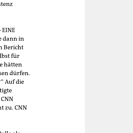
stenz
– EINE
te dann in
n Bericht
lbst für
e hätten
ssen dürfen.
“ Auf die
tigte
n CNN
ht zu. CNN