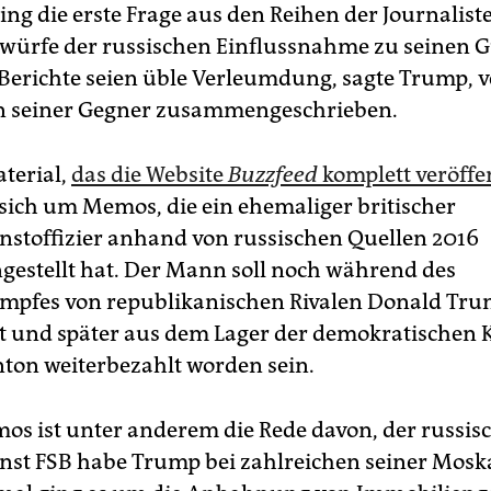
ing die erste Frage aus den Reihen der Journalist
würfe der russischen Einflussnahme zu seinen 
Berichte seien üble Verleumdung, sagte Trump, 
n seiner Gegner zusammengeschrieben.
terial,
das die Website
Buzzfeed
komplett veröffe
 sich um Memos, die ein ehemaliger britischer
stoffizier anhand von russischen Quellen 2016
stellt hat. Der Mann soll noch während des
mpfes von republikanischen Rivalen Donald Tr
 und später aus dem Lager der demokratischen 
inton weiterbezahlt worden sein.
os ist unter anderem die Rede davon, der russis
st FSB habe Trump bei zahlreichen seiner Mosk