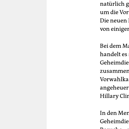
natürlich g
um die Vor
Die neuen 
von einige
Bei dem Ma
handelt es
Geheimdien
zusammenge
Vorwahlka
angeheuert
Hillary Cl
In den Mem
Geheimdien