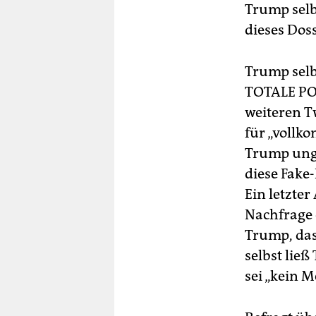
Trump selb
dieses Dos
Trump selb
TOTALE PO
weiteren T
für „vollk
Trump ung
diese Fake-
Ein letzter
Nachfrage e
Trump, das
selbst lie
sei „kein 