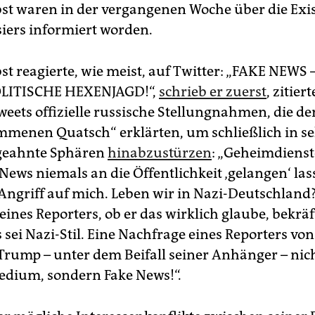
st waren in der vergangenen Woche über die Exi
siers informiert worden.
st reagierte, wie meist, auf Twitter: „FAKE NEWS 
LITISCHE HEXENJAGD!“,
schrieb er zuerst
, zitier
weets offizielle russische Stellungnahmen, die de
ommenen Quatsch“ erklärten, um schließlich in se
eahnte Sphären ­
hinabzustürzen
: „Geheimdienst
News niemals an die Öffentlichkeit ‚gelangen‘ la
 Angriff auf mich. Leben wir in Nazi-Deutschland?
ines Reporters, ob er das wirklich glaube, bekräf
 sei Nazi-Stil. Eine Nachfrage eines Reporters vo
ß Trump – unter dem Beifall seiner Anhänger – nic
Medium, sondern Fake News!“.