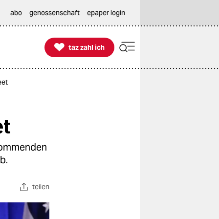
abo
genossenschaft
epaper login

taz zahl ich
taz zahl ich
eet
et
 kommenden
b.
teilen