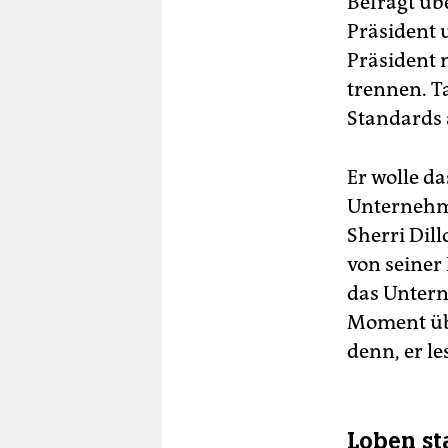
Befragt üb
Präsident 
Präsident 
trennen. T
Standards 
Er wolle d
Unternehme
Sherri Dil
von seiner
das Unter
Moment übe
denn, er le
Loben st