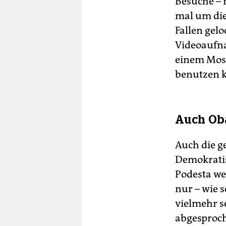
Besuche – 
mal um die
Fallen gelo
Videoaufna
einem Mosk
benutzen k
Auch Ob
Auch die g
Demokratis
Podesta we
nur – wie 
vielmehr s
abgesproch