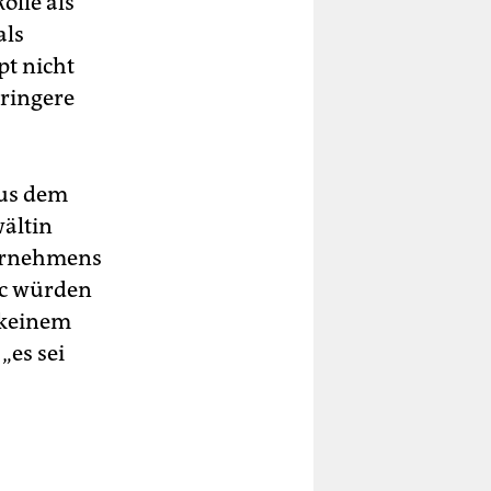
olle als
als
t nicht
eringere
aus dem
ältin
ternehmens
ic würden
 keinem
„es sei