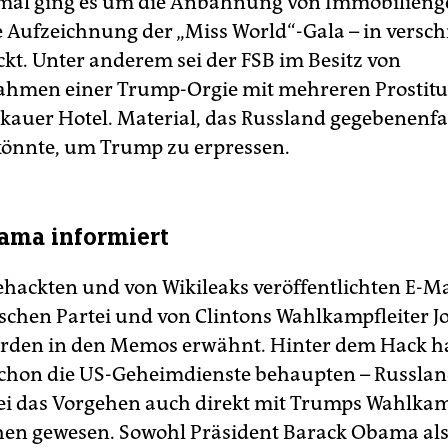
mal ging es um die Anbahnung von Immobilieng
 Aufzeichnung der „Miss World“-Gala – in versc
ckt. Unter anderem sei der FSB im Besitz von
hmen einer Trump-Orgie mit mehreren Prostitui
auer Hotel. Material, das Russland gegebenenfa
önnte, um Trump zu erpressen.
ama informiert
ehackten und von Wikileaks veröffentlichten E-Ma
chen Partei und von Clintons Wahlkampfleiter J
rden in den Memos erwähnt. Hinter dem Hack h
schon die US-Geheimdienste behaupten – Russland
ei das Vorgehen auch direkt mit Trumps Wahlk
en gewesen. Sowohl Präsident Barack Oba­ma al