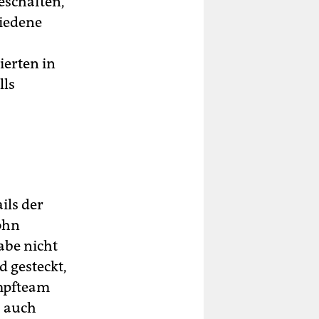
eschäften,
hiedene
erten in
lls
ils der
ohn
abe nicht
 gesteckt,
ampfteam
s auch