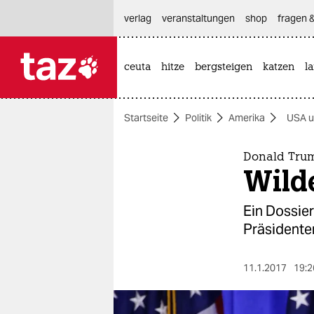
hautnavigation anspringen
hauptinhalt anspringen
footer anspringen
verlag
veranstaltungen
shop
fragen &
ceuta
hitze
bergsteigen
katzen
l

taz zahl ich
taz zahl ich
Startseite
Politik
Amerika
USA u
themen
politik
Donald Tru
Wild
öko
Ein Dossie
gesellschaft
Präsidenten
kultur
11.1.2017
19:2
sport