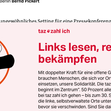
Berlin
Bernd Pickert
 ungewöhnliches Setting für eine Pressekonferenz
Innen normalerweise vollkommenes Stillschweig
taz
zahl ich

kritische Nachfragen vorherrschen, waren bei der 
erenz des gewählten Präsidenten offensichtlich 
Links lesen, r
Trump-Fans im Saal, die ihren Helden mit Applau
bekämpfen
.
sein Vizepräsident Mike Pence verloren keine Ze
Mit doppelter Kraft für eine offene G
brauchen Menschen, die sich vor O
einmal 24 Stunden zuvor veröffentlichten Berichte
einsetzen, unsere Solidarität. Die ta
diensten vorliegendes Dossier zu dessen Verbi
beginnt im Zentrum“. 50 Prozent a
and einzugehen. Die darin enthaltenen Behaup
bei taz zahl ich gehen – bis zum 30
inn“, und dass sich überhaupt Medien gefunden h
die linke, selbstverwaltete Orte unte
bevor sie verschwinden. Sind Sie da
ntlichten, sei ein Zeichen für deren Vorurteile.