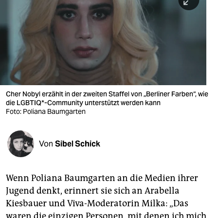
berlin
nord
wahrheit
verlag
verlag
Cher Nobyl erzählt in der zweiten Staffel von „Berliner Farben“, wie
die LGBTIQ*-Community unterstützt werden kann
veranstaltungen
Foto: Poliana Baumgarten
shop
fragen & hilfe
Von
Sibel Schick
unterstützen
Wenn Poliana Baumgarten an die Medien ihrer
abo
Jugend denkt, erinnert sie sich an Arabella
genossenschaft
Kiesbauer und Viva-Moderatorin Milka: „Das
waren die einzigen Personen, mit denen ich mich