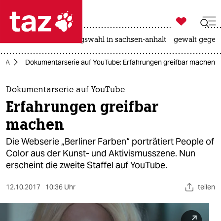

taz zahl ich
hitze
surfen
landtagswahl in sachsen-anhalt
gewalt gegen

taz zahl ich
QIA
Dokumentarserie auf YouTube: Erfahrungen greifbar machen
taz zahl ich
themen
Dokumentarserie auf YouTube
Erfahrungen greifbar
politik
machen
öko
Die Webserie „Berliner Farben“ porträtiert People of
Color aus der Kunst- und Aktivismusszene. Nun
gesellschaft
erscheint die zweite Staffel auf YouTube.
kultur
12.10.2017
10:36 Uhr
teilen
sport