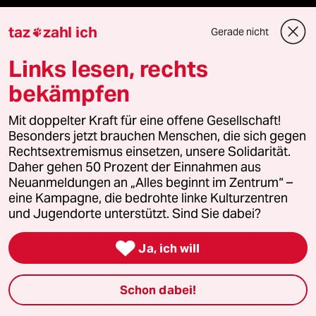
taz
zahl ich
Gerade nicht

Mehr taz Angebote
Links lesen, rechts
bekämpfen
Reisen
Mit doppelter Kraft für eine offene Gesellschaft!
Besonders jetzt brauchen Menschen, die sich gegen
Kantine
Rechtsextremismus einsetzen, unsere Solidarität.
Daher gehen 50 Prozent der Einnahmen aus
Shop
Neuanmeldungen an „Alles beginnt im Zentrum“ –
eine Kampagne, die bedrohte linke Kulturzentren
Anzeigen
und Jugendorte unterstützt. Sind Sie dabei?

Ja, ich will
Fragen & Hilfe
Schon dabei!
Feedback