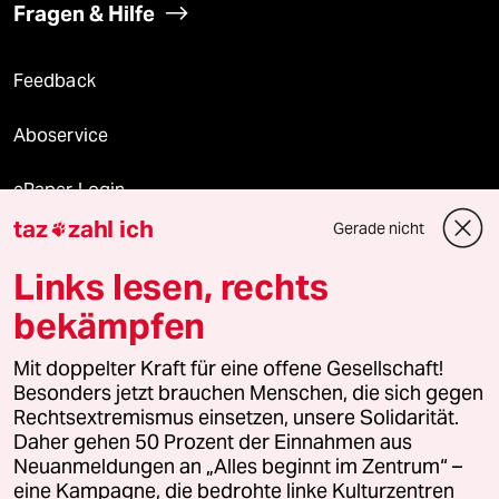
Fragen & Hilfe
Feedback
Aboservice
ePaper Login
taz
zahl ich
Gerade nicht

Downloads für Abonnierende
Links lesen, rechts
bekämpfen
© 2026 taz Verlags und Vertriebs GmbH
Alle Rechte vorbehalten. Bei rechtlichen Fragen oder für Genehmigungen
Mit doppelter Kraft für eine offene Gesellschaft!
wenden Sie sich bitte an
lizenzen@taz.de
Besonders jetzt brauchen Menschen, die sich gegen
Rechtsextremismus einsetzen, unsere Solidarität.
Daher gehen 50 Prozent der Einnahmen aus
Feedback
Redaktionsstatut
Kommune-Richtlinien
KI-
Neuanmeldungen an „Alles beginnt im Zentrum“ –
eine Kampagne, die bedrohte linke Kulturzentren