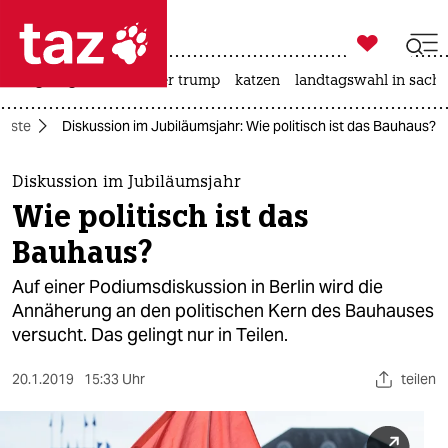

taz zahl ich
bergsteigen
usa unter trump
katzen
landtagswahl in sachs

taz zahl ich
ünste
Diskussion im Jubiläumsjahr: Wie politisch ist das Bauhaus?
taz zahl ich
themen
Diskussion im Jubiläumsjahr
Wie politisch ist das
politik
Bauhaus?
öko
Auf einer Podiumsdiskussion in Berlin wird die
Annäherung an den politischen Kern des Bauhauses
gesellschaft
versucht. Das gelingt nur in Teilen.
kultur
20.1.2019
15:33 Uhr
teilen
sport