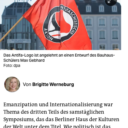
berlin
nord
wahrheit
verlag
verlag
Das Antifa-Logo ist angelehnt an einen Entwurf des Bauhaus-
Schülers Max Gebhard
veranstaltungen
Foto: dpa
shop
fragen & hilfe
Von
Brigitte Werneburg
unterstützen
Emanzipation und Internationalisierung war
abo
Thema des dritten Teils des samstäglichen
genossenschaft
Symposiums, das das Berliner Haus der Kulturen
der Welt unter dem Titel „Wie politisch ist das