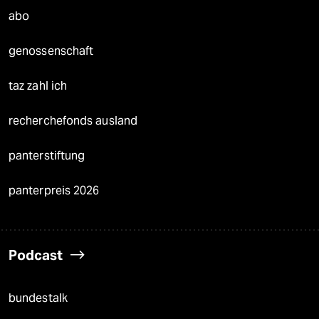
abo
genossenschaft
taz zahl ich
recherchefonds ausland
panterstiftung
panterpreis 2026
Podcast
bundestalk