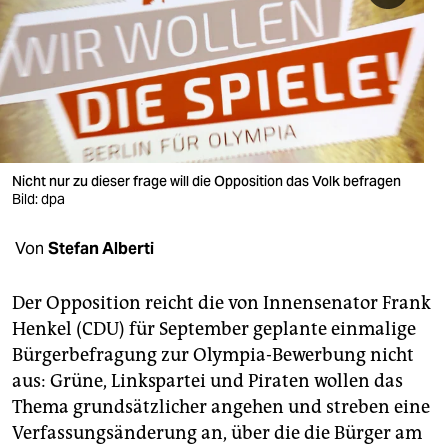
berlin
nord
wahrheit
verlag
verlag
Nicht nur zu dieser frage will die Opposition das Volk befragen
Bild: dpa
veranstaltungen
Von
Stefan Alberti
shop
fragen & hilfe
Der Opposition reicht die von Innensenator Frank
Henkel (CDU) für September geplante einmalige
unterstützen
Bürgerbefragung zur Olympia-Bewerbung nicht
abo
aus: Grüne, Linkspartei und Piraten wollen das
Thema grundsätzlicher angehen und streben eine
genossenschaft
Verfassungsänderung an, über die die Bürger am