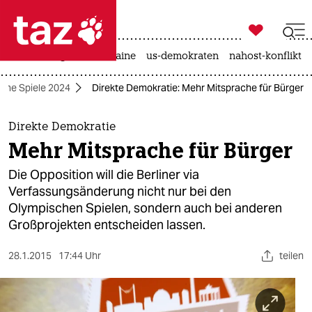

taz zahl ich
hitze
krieg in der ukraine
us-demokraten
nahost-konflikt

taz zahl ich
che Spiele 2024
Direkte Demokratie: Mehr Mitsprache für Bürger
taz zahl ich
themen
Direkte Demokratie
Mehr Mitsprache für Bürger
politik
Die Opposition will die Berliner via
öko
Verfassungsänderung nicht nur bei den
Olympischen Spielen, sondern auch bei anderen
gesellschaft
Großprojekten entscheiden lassen.
kultur
28.1.2015
17:44 Uhr
teilen
sport