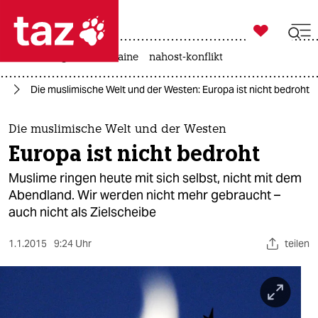

taz zahl ich
hitze
krieg in der ukraine
nahost-konflikt

taz zahl ich
st
Die muslimische Welt und der Westen: Europa ist nicht bedroht
taz zahl ich
themen
Die muslimische Welt und der Westen
Europa ist nicht bedroht
politik
Muslime ringen heute mit sich selbst, nicht mit dem
öko
Abendland. Wir werden nicht mehr gebraucht –
auch nicht als Zielscheibe
gesellschaft
1.1.2015
9:24 Uhr
teilen
kultur
sport