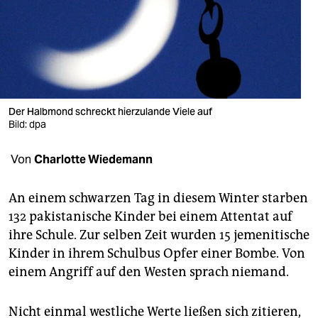
berlin
nord
wahrheit
verlag
Der Halbmond schreckt hierzulande Viele auf
Bild: dpa
verlag
veranstaltungen
Von
Charlotte Wiedemann
shop
An einem schwarzen Tag in diesem Winter starben
fragen & hilfe
132 pakistanische Kinder bei einem Attentat auf
ihre Schule. Zur selben Zeit wurden 15 jemenitische
unterstützen
Kinder in ihrem Schulbus Opfer einer Bombe. Von
abo
einem Angriff auf den Westen sprach niemand.
genossenschaft
Nicht einmal westliche Werte ließen sich zitieren,