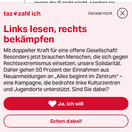
gegen die IS nicht reicht, sondern sie
blöde Latschdemos effektiver finden,
taz
zahl ich
Gerade nicht

dann wünsche ich Ihnen mal viel
Vergnügen, wenn einer mal mit 'ner
Links lesen, rechts
Knarre vor Ihnen steht. Dann rennen
Sie zu Mutti, oder was?
bekämpfen
Mit doppelter Kraft für eine offene Gesellschaft!
Besonders jetzt brauchen Menschen, die sich gegen
Arcy Shtoink
Rechtsextremismus einsetzen, unsere Solidarität.
01.01.2015
,
22:23 Uhr
Daher gehen 50 Prozent der Einnahmen aus
@Age Krüger:
Neuanmeldungen an „Alles beginnt im Zentrum“ –
Volle Zustimmung. Aber sind es nicht
eine Kampagne, die bedrohte linke Kulturzentren
Papi Gisy und seine Montagsdemo-
und Jugendorte unterstützt. Sind Sie dabei?
Rabauken, die den Kurden Syrer und
Iraker ihre mörderischen

Ja, ich will
unpazifistischen Spielzeuge (Waffen)
nehmen wollen,
Schon dabei!