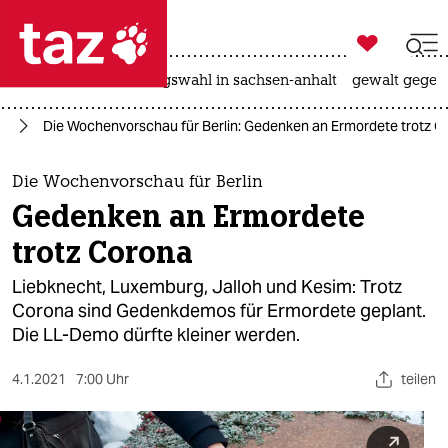

taz zahl ich
hitze
surfen
landtagswahl in sachsen-anhalt
gewalt gegen

taz zahl ich
en
Die Wochenvorschau für Berlin: Gedenken an Ermordete trotz C
taz zahl ich
themen
Die Wochenvorschau für Berlin
Gedenken an Ermordete
politik
trotz Corona
öko
Liebknecht, Luxemburg, Jalloh und Kesim: Trotz
Corona sind Gedenkdemos für Ermordete geplant.
gesellschaft
Die LL-Demo dürfte kleiner werden.
kultur
4.1.2021
7:00 Uhr
teilen
sport