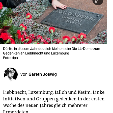
berlin
nord
wahrheit
verlag
verlag
Dürfte in diesem Jahr deutlich kleiner sein: Die LL-Demo zum
Gedenken an Liebknecht und Luxemburg
veranstaltungen
Foto: dpa
shop
fragen & hilfe
Von
Gareth Joswig
unterstützen
Liebknecht, Luxemburg, Jalloh und Kesim: Linke
abo
Initiativen und Gruppen gedenken in der ersten
genossenschaft
Woche des neuen Jahres gleich mehrerer
Ermordeten.