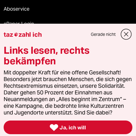
Aboservice
ePaper Login
taz
zahl ich
Gerade nicht

Downloads für Abonnierende
Links lesen, rechts
bekämpfen
© 2026 taz Verlags und Vertriebs GmbH
Mit doppelter Kraft für eine offene Gesellschaft!
Alle Rechte vorbehalten. Bei rechtlichen Fragen oder für Genehmigungen
wenden Sie sich bitte an
lizenzen@taz.de
Besonders jetzt brauchen Menschen, die sich gegen
Rechtsextremismus einsetzen, unsere Solidarität.
Daher gehen 50 Prozent der Einnahmen aus
Feedback
Redaktionsstatut
Kommune-Richtlinien
KI-
Neuanmeldungen an „Alles beginnt im Zentrum“ –
eine Kampagne, die bedrohte linke Kulturzentren
Leitlinie
Informant
Datenschutz
Impressum
AGB
und Jugendorte unterstützt. Sind Sie dabei?
Seitenwende
Einwilligungen widerrufen (Ads)

Ja, ich will