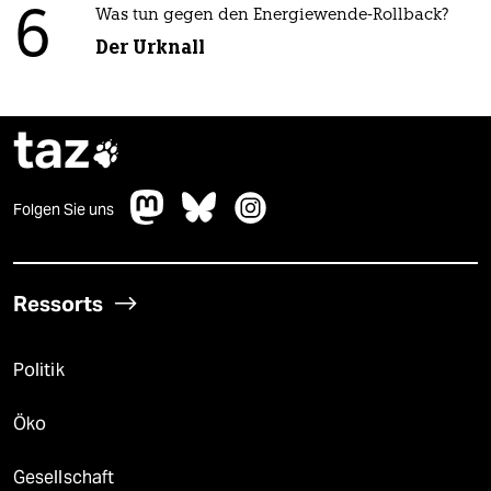
6
Was tun gegen den Energiewende-Rollback?
Der Urknall
taz

Folgen Sie uns
Ressorts
Politik
Öko
Gesellschaft