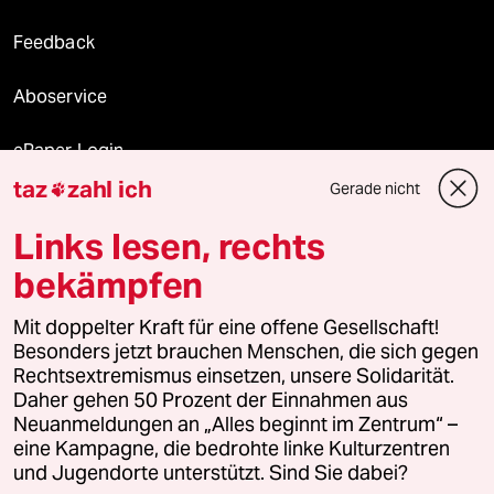
Feedback
Aboservice
ePaper Login
taz
zahl ich
Gerade nicht

Downloads für Abonnierende
Links lesen, rechts
bekämpfen
© 2026 taz Verlags und Vertriebs GmbH
Alle Rechte vorbehalten. Bei rechtlichen Fragen oder für Genehmigungen
Mit doppelter Kraft für eine offene Gesellschaft!
wenden Sie sich bitte an
lizenzen@taz.de
Besonders jetzt brauchen Menschen, die sich gegen
Rechtsextremismus einsetzen, unsere Solidarität.
Daher gehen 50 Prozent der Einnahmen aus
Feedback
Redaktionsstatut
Kommune-Richtlinien
KI-
Neuanmeldungen an „Alles beginnt im Zentrum“ –
eine Kampagne, die bedrohte linke Kulturzentren
Leitlinie
Informant
Datenschutz
Impressum
AGB
und Jugendorte unterstützt. Sind Sie dabei?