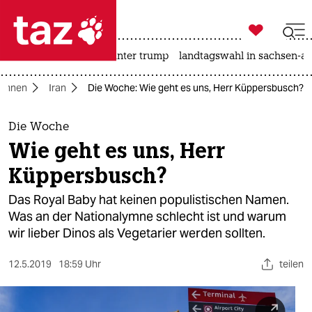

taz zahl ich
nahost-konflikt
usa unter trump
landtagswahl in sachsen-an

taz zahl ich
umnen
Iran
Die Woche: Wie geht es uns, Herr Küppersbusch?
taz zahl ich
themen
Die Woche
Wie geht es uns, Herr
politik
Küppersbusch?
öko
Das Royal Baby hat keinen populistischen Namen.
Was an der Nationalymne schlecht ist und warum
gesellschaft
wir lieber Dinos als Vegetarier werden sollten.
kultur
12.5.2019
18:59 Uhr
teilen
sport