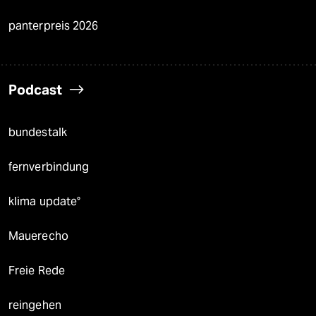
panterpreis 2026
Podcast
bundestalk
fernverbindung
klima update°
Mauerecho
Freie Rede
reingehen