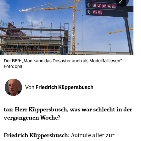
berlin
nord
wahrheit
verlag
verlag
Der BER: „Man kann das Desaster auch als Modellfall lesen“
Foto: dpa
veranstaltungen
shop
Von
Friedrich Küppersbusch
fragen & hilfe
unterstützen
taz: Herr Küppersbusch, was war schlecht in der
vergangenen Woche?
abo
genossenschaft
Friedrich Küppersbusch:
Aufrufe aller zur