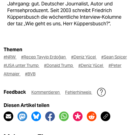
Jahrgang: gut. Deutscher Journalist, Autor und
Fernsehproduzent. Seit 2003 schreibt Friedrich
Küppersbusch die wöchentliche Interview-Kolumne
der taz „Wie geht es uns, Herr Küppersbusch?".
Themen
#NRW
#Recep Tayyip Erdoğan
#Deniz Yücel
#Sean Spicer
#USA unter Trump
#Donald Trump
#Deniz Yücel
#Peter
Altmaier
#BVB
Feedback
Kommentieren
Fehlerhinweis
Diesen Artikel teilen