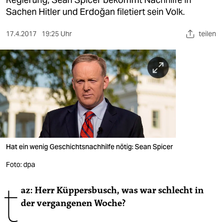
berlin
Sachen Hitler und Erdoğan filetiert sein Volk.
nord
17.4.2017
19:25 Uhr
teilen
wahrheit
verlag
verlag
veranstaltungen
shop
fragen & hilfe
Hat ein wenig Geschichtsnachhilfe nötig: Sean Spicer
unterstützen
Foto: dpa
t
abo
az: Herr Küppersbusch, was war schlecht in
der vergangenen Woche?
genossenschaft