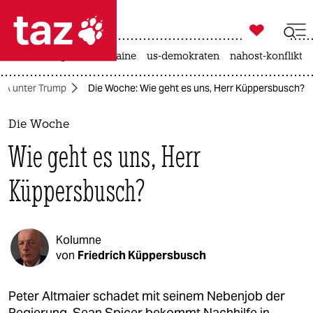

taz zahl ich
hitze
krieg in der ukraine
us-demokraten
nahost-konflikt

taz zahl ich
SA unter Trump
Die Woche: Wie geht es uns, Herr Küppersbusch?
taz zahl ich
themen
Die Woche
Wie geht es uns, Herr
politik
Küppersbusch?
öko
gesellschaft
Kolumne
kultur
von
Friedrich Küppersbusch
sport
Peter Altmaier schadet mit seinem Nebenjob der
Regierung, Sean Spicer bekommt Nachhilfe in