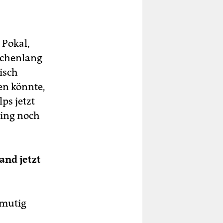
 Pokal,
ochenlang
isch
n könnte,
ps jetzt
ping noch
and jetzt
 mutig