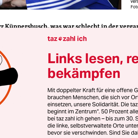
ver
Fot
rr Küppersbusch, was war schlecht in der verg
?
taz
zahl ich

Links lesen, r
 Küppersbusch:
Deutschland kauft in Israel eine 
bekämpfen
 in Israel bleibt, weswegen man nicht mitteilen d
 bewaffnet sei.
Mit doppelter Kraft für eine offene G
brauchen Menschen, die sich vor O
einsetzen, unsere Solidarität. Die ta
beginnt im Zentrum“. 50 Prozent a
bei taz zahl ich gehen – bis zum 30
die linke, selbstverwaltete Orte unte
bevor sie verschwinden. Sind Sie da