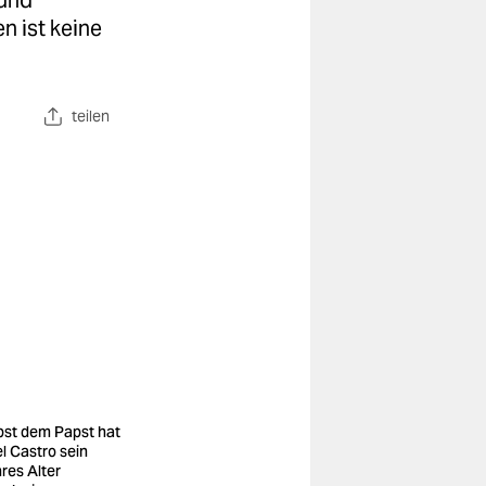
 und
n ist keine
teilen
bst dem Papst hat
el Castro sein
res Alter