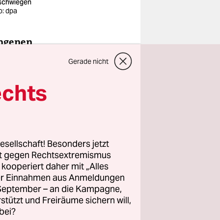
schwiegen
o: dpa
angenen
Gerade nicht
echts
bewaffnete
ürfe, wie
esellschaft! Besonders jetzt
rt gegen Rechtsextremismus
z kooperiert daher mit „Alles
ller Einnahmen aus Anmeldungen
. September – an die Kampagne,
rstützt und Freiräume sichern will,
bei?