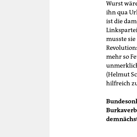
Wurst wäre,
ihn qua Ur
ist die dam
Linkspartei
musste sie 
Revolutions
mehr so Fe
unmerklich
(Helmut Sc
hilfreich z
Bundesonk
Burkaverb
demnächst 