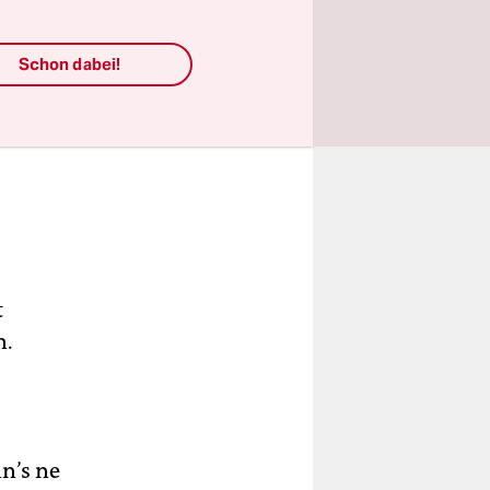
Schon dabei!
t
n.
nn’s ne