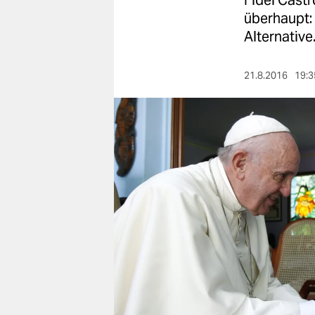
Fidel Castr
berlin
überhaupt:
nord
Alternative
wahrheit
21.8.2016
19:3
verlag
verlag
veranstaltungen
shop
fragen & hilfe
unterstützen
abo
genossenschaft