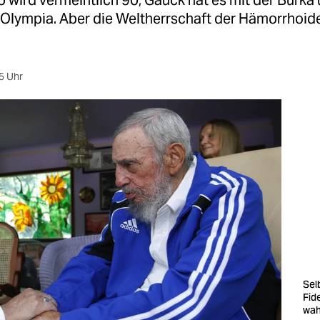
o wird vermeintlich 90, Gauck hat es mit der Burka
 Olympia. Aber die Weltherrschaft der Hämorrhoide
.
5 Uhr
Sel
Fid
wah