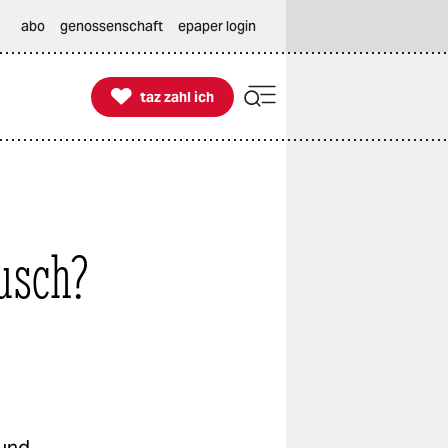
abo
genossenschaft
epaper login

taz zahl ich
taz zahl ich
usch?