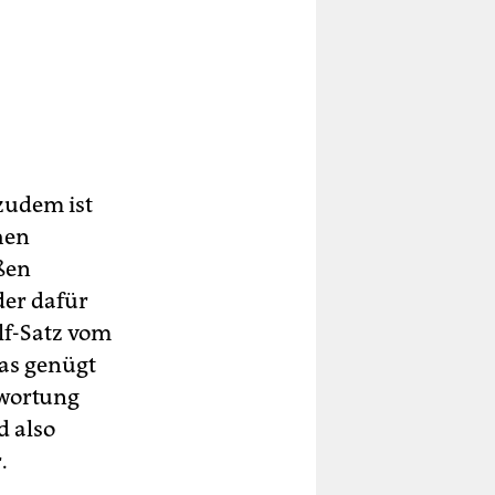
 zudem ist
hen
aßen
er dafür
lf-Satz vom
das genügt
twortung
d also
.