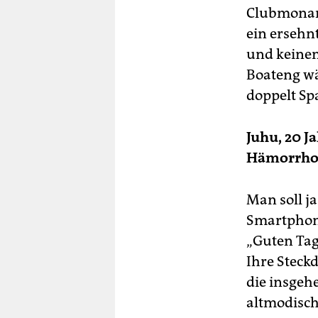
Clubmonarc
ein ersehn
und keinen
Boateng wä
doppelt Sp
Juhu, 20 J
Hämorrho
Man soll ja
Smartphone
„Guten Tag
Ihre Steckd
die insgeh
altmodisch