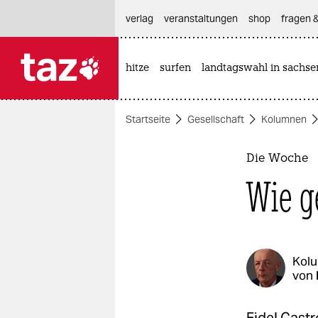
hautnavigation anspringen
hauptinhalt anspringen
footer anspringen
verlag
veranstaltungen
shop
fragen &
hitze
surfen
landtagswahl in sachse

taz zahl ich
taz zahl ich
Startseite
Gesellschaft
Kolumnen
themen
politik
Die Woche
Wie g
öko
gesellschaft
kultur
Kol
von
sport