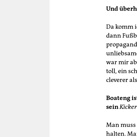
Und überha
Da komm ic
dann Fußba
propagandis
unliebsam
war mir ab
toll, ein 
cleverer a
Boateng is
sein
Kicker
Man muss n
halten. Ma