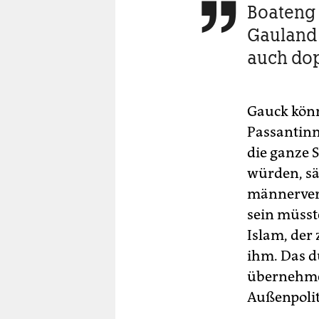
Boateng

Gauland 
auch do
Gauck könn
Passantinne
die ganze 
würden, sä
männerver
sein müsst
Islam, der
ihm. Das d
übernehmen
Außenpoliti