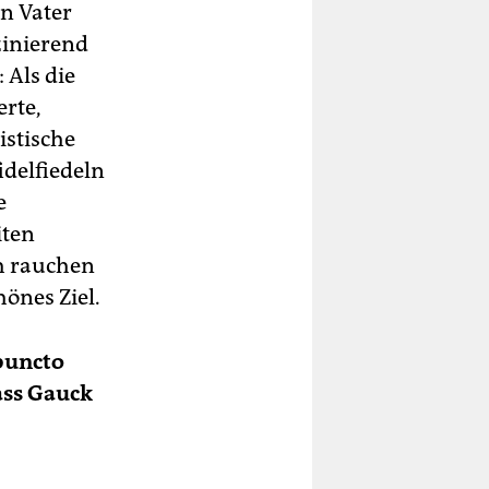
in Vater
zinierend
 Als die
erte,
s­tische
idelfiedeln
e
iten
ch rauchen
hönes Ziel.
puncto
ass Gauck