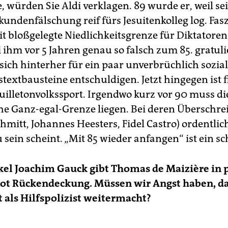
 würden Sie Aldi verklagen. 89 wurde er, weil se
kundenfälschung reif fürs Jesuitenkolleg log. Fas
it bloßgelegte Niedlichkeitsgrenze für Diktatoren:
 ihm vor 5 Jahren genau so falsch zum 85. gratuli
sich hinterher für ein paar unverbrüchlich sozia­li
textbausteine entschuldigen. Jetzt hingegen ist f
uilletonvolkssport. Irgendwo kurz vor 90 muss di
e Ganz-egal-Grenze liegen. Bei deren Überschre
hmitt, Johannes Heesters, Fidel Castro) ordentli
u sein scheint. „Mit 85 wieder anfangen“ ist ein sc
el Joachim Gauck gibt Thomas de Maizière in 
ot Rückendeckung. Müssen wir Angst haben, d
als Hilfspolizist weitermacht?