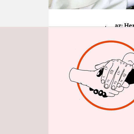
epaper login
t
az: He
Woche
Friedrich
Drohne, die
die Drohne