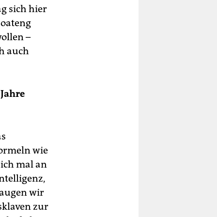
g sich hier
Boateng
ollen –
ch auch
 Jahre
as
formeln wie
 ich mal an
ntelligenz,
taugen wir
sklaven zur