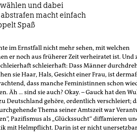
 wählen und dabei
abstrafen macht einfach
ppelt Spaß
te im Ernstfall nicht mehr sehen, mit welchen
n er noch aus früherer Zeit verheiratet ist. Und
Schleierhaft schleierhaft: Dass Männer durchdre
hen sie Haar, Hals, Gesicht einer Frau, ist derm
achtend, dass manche Feministinnen schon wied
en. Äh … sind sie auch? Okay. – Gauck hat den Wu
 zu Deutschland gehöre, ordentlich verschleiert; 
urchgehende Thema seiner Amtszeit war ­Veran
“, Pazifismus als „Glückssucht“ diffamieren un
k mit Helm­pflicht. Darin ist er nicht unersetzbar