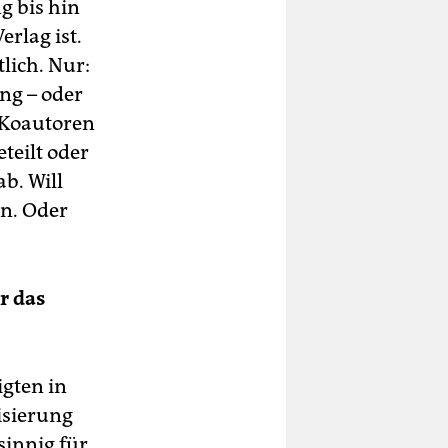
g bis hin
rlag ist.
lich. Nur:
ng – oder
 Koautoren
teilt oder
ab. Will
n. Oder
r das
gten in
isierung
sinnig für