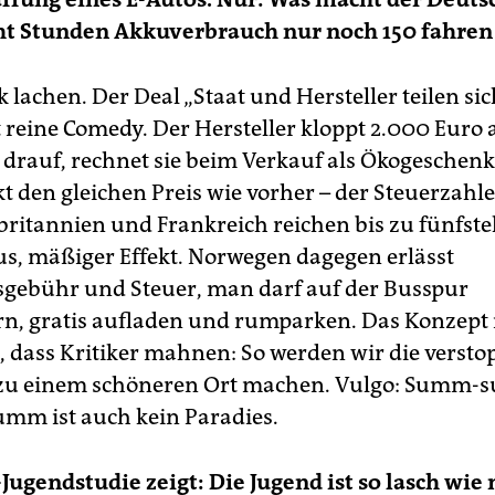
cht Stunden Akkuverbrauch nur noch 150 fahren
 lachen. Der Deal „Staat und Hersteller teilen sic
t reine Comedy. Der Hersteller kloppt 2.000 Euro 
s drauf, rechnet sie beim Verkauf als Ökogeschen
kt den gleichen Preis wie vorher – der Steuerzahl
britannien und Frankreich reichen bis zu fünfstel
s, mäßiger Effekt. Norwegen dagegen erlässt
gebühr und Steuer, man darf auf der Busspur
n, gratis aufladen und rumparken. Das Konzept i
h, dass Kritiker mahnen: So werden wir die versto
 zu einem schöneren Ort machen. Vulgo: Summ-
m ist auch kein Paradies.
Jugendstudie zeigt: Die Jugend ist so lasch wie 