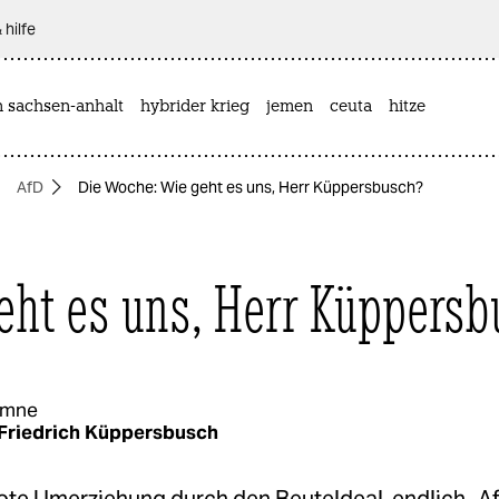
 hilfe
n sachsen-anhalt
hybrider krieg
jemen
ceuta
hitze
AfD
Die Woche: Wie geht es uns, Herr Küppersbusch?
eht es uns, Herr Küppersb
umne
Friedrich Küppersbusch