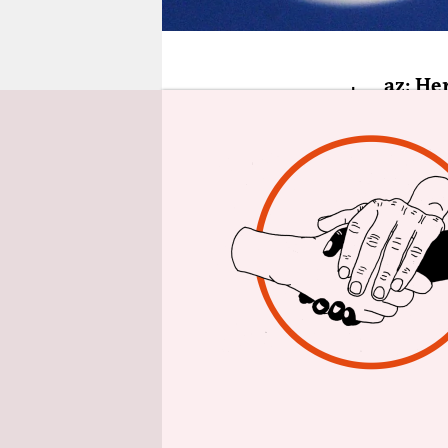
epaper login
t
az: He
Woche
Friedrich