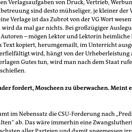
hen Verlagsaufgaben von Druck, Vertrieb, Werbun
etreuung sind desto mühseliger, je kleiner der Ve
ine Verlage ist das Zubrot von der VG Wort wesent
wird da mal gar nichts. Bei großzügiger Auslegu
 Autoren – mögen Lektor und Lektorin heimliche
n Text kopiert, herumgemailt, im Unterricht ausge
erfielfältigt wird, hängt von der Urheberleistung 
rlagen Gutes tun, wird man nach dem Staat rufe
schießen.
der fordert, Moscheen zu überwachen. Meint e
mt im Nebensatz die CSU-Forderung nach „Predi
lten“ ab. Das wäre immerhin eine Zwangsluther
ischsten aller Parteien und damit angemessen irr