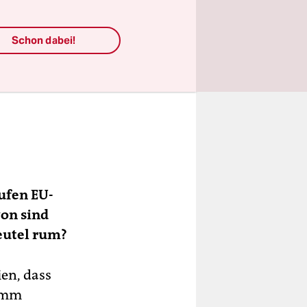
Schon dabei!
ufen EU-
von sind
beutel rum?
ien, dass
limm