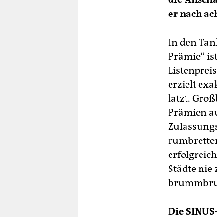
er nach a
In den Tank
Prämie“ is
Listenprei
erzielt exa
latzt. Groß
Prämien au
Zulassungs
rumbretter
erfolgreic
Städte nie
brummbrum
Die SINUS-