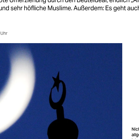
rote Umerziehung durch den Beuteldeal, endlich „A
nd sehr höfliche Muslime. Außerdem: Es geht auc
 Uhr
Nich
all