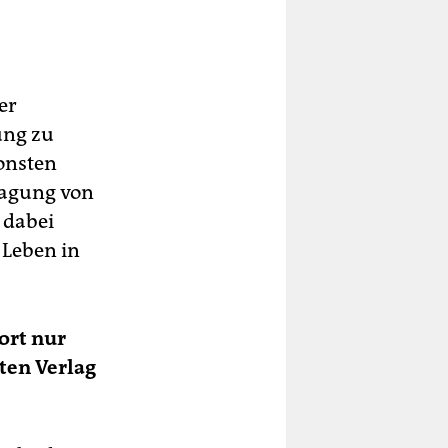
er
ung zu
onsten
ragung von
 dabei
 Leben in
ort nur
ten Verlag