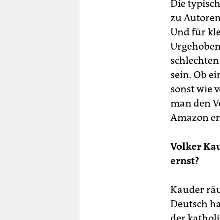
Die typisc
zu Autorenb
Und für kle
Urgehoben 
schlechten
sein. Ob ei
sonst wie v
man den Ve
Amazon er
Volker Kau
ernst?
Kauder räu
Deutsch ha
der kathol