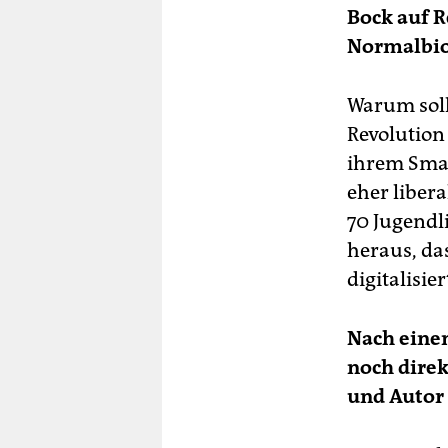
Bock auf R
Normalbiog
Warum soll
Revolution
ihrem Smar
eher liber
70 Jugendl
heraus, da
digitalisie
Nach einem
noch direk
und Autor 