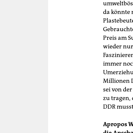
umweltböse
da könnte 
Plastebeut
Gebrauchte
Preis am S
wieder nur
Fasziniere
immer noch
Umerziehun
Millionen 
sei von de
zu tragen,
DDR musste
Apropos We
die Anscha