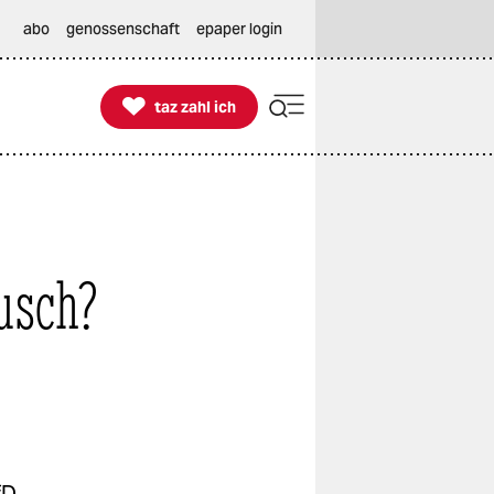
abo
genossenschaft
epaper login

taz zahl ich
taz zahl ich
usch?