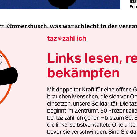
Isl
Fot
rr Küppersbusch, was war schlecht in der verg
?
taz
zahl ich

Links lesen, r
 Küppersbusch:
Jede Menge Radau um den AfD-Par
bekämpfen
Mit doppelter Kraft für eine offene G
brauchen Menschen, die sich vor O
einsetzen, unsere Solidarität. Die ta
beginnt im Zentrum“. 50 Prozent a
bei taz zahl ich gehen – bis zum 30
die linke, selbstverwaltete Orte unte
bevor sie verschwinden. Sind Sie da