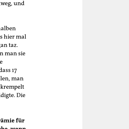
kweg, und
.
halben
s hier mal
an taz.
nn man sie
e
dass 17
hlen, man
ekrempelt
digte. Die
rämie für
sche, wenn