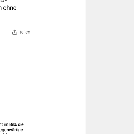
fD-
h ohne
teilen
t im Bild: die
gegenwärtige