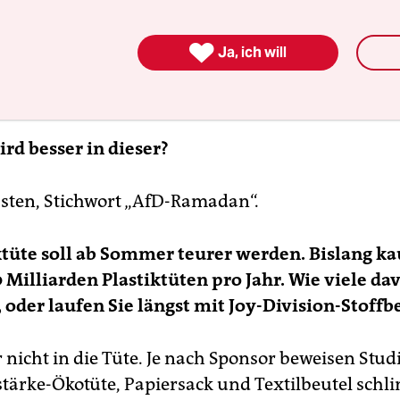

Ja, ich will
rd besser in dieser?
sten, Stichwort „AfD-Ramadan“.
ktüte soll ab Sommer teurer werden. Bislang ka
 Milliarden Plastiktüten pro Jahr. Wie viele da
 oder laufen Sie längst mit Joy-Division-Stoff
nicht in die Tüte. Je nach Sponsor beweisen Stud
tärke-Ökotüte, Papiersack und Textilbeutel sch