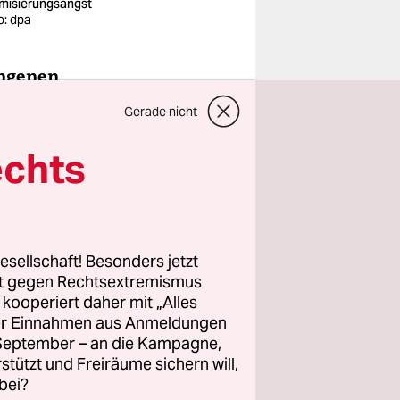
amisierungsangst
o: dpa
angenen
Gerade nicht
echts
teitag.
esellschaft! Besonders jetzt
rt gegen Rechtsextremismus
z kooperiert daher mit „Alles
ller Einnahmen aus Anmeldungen
. September – an die Kampagne,
rstützt und Freiräume sichern will,
bei?