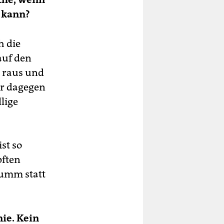
 kann?
h die
auf den
k raus und
er dagegen
lige
st so
pften
summ statt
nie. Kein