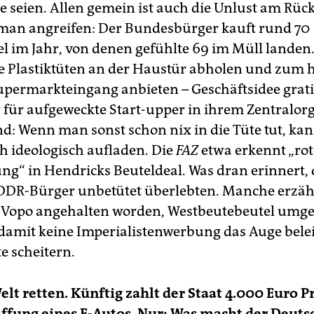
 seien. Allen gemein ist auch die Unlust am Rüc
man angreifen: Der Bundesbürger kauft rund 70
el im Jahr, von denen gefühlte 69 im Müll landen
 Plastiktüten an der Haustür abholen und zum 
upermarkteingang anbieten – Geschäftsidee grati
 für aufgeweckte Start-upper in ihrem Zentralorg
nd: Wenn man sonst schon nix in die Tüte tut, ka
 ideologisch aufladen. Die
FAZ
etwa erkennt „rot
g“ in Hendricks Beuteldeal. Was dran erinnert, 
DDR-Bürger unbetütet überlebten. Manche erzä
r Vopo angehalten worden, Westbeutebeutel umg
 damit keine Imperialistenwerbung das Auge belei
 scheitern.
lt retten. Künftig zahlt der Staat 4.000 Euro P
ffung eines E-Autos. Nur: Was macht der Deut