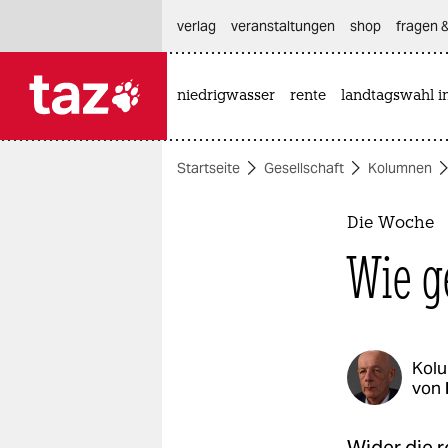
hautnavigation anspringen
hauptinhalt anspringen
footer anspringen
verlag
veranstaltungen
shop
fragen &
niedrigwasser
rente
landtagswahl i

taz zahl ich
taz zahl ich
Startseite
Gesellschaft
Kolumnen
themen
politik
Die Woche
Wie g
öko
gesellschaft
kultur
Kol
von
sport