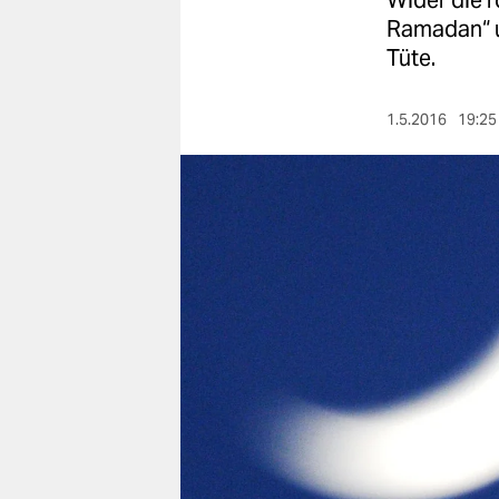
Wider die 
berlin
Ramadan“ u
nord
Tüte.
wahrheit
1.5.2016
19:25
verlag
verlag
veranstaltungen
shop
fragen & hilfe
unterstützen
abo
genossenschaft