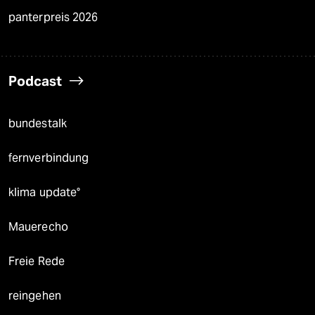
panterpreis 2026
Podcast
bundestalk
fernverbindung
klima update°
Mauerecho
Freie Rede
reingehen