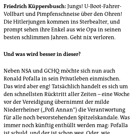
epaper login
Friedrich Küppersbusch:
Jungs! U-Boot-Fahrer-
Vollbart und Pimpfenschneise über den Ohren!
Die Hitlerjungen kommen ins Sterbealter, und
prompt sehen ihre Enkel aus wie Opa in seinen
besten schlimmen Jahren. Geht nix verloren.
Und was wird besser in dieser?
Neben NSA und GCHQ möchte sich nun auch
Ronald Pofalla in sein Privatleben einmischen.
Das wird aber eng! Tatsächlich handelt es sich um
den schnellsten Rücktritt aller Zeiten – eine Woche
vor der Vereidigung übernimmt der milde
Niederrheiner („Pofi Annan“) die Verantwortung
für alle noch bevorstehenden Spitzelskandale. Was
immer noch künftig enthüllt werden mag: Pofalla
ist schuld, und der ist schon weg. Oder, wie