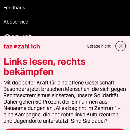
Feedback
Aboservice
ePaper Login
taz
zahl ich
Gerade nicht

Downloads für Abonnierende
Links lesen, rechts
bekämpfen
© 2026 taz Verlags und Vertriebs GmbH
Alle Rechte vorbehalten. Bei rechtlichen Fragen oder für Genehmigungen
Mit doppelter Kraft für eine offene Gesellschaft!
wenden Sie sich bitte an
lizenzen@taz.de
Besonders jetzt brauchen Menschen, die sich gegen
Rechtsextremismus einsetzen, unsere Solidarität.
Daher gehen 50 Prozent der Einnahmen aus
Feedback
Redaktionsstatut
Kommune-Richtlinien
KI-
Neuanmeldungen an „Alles beginnt im Zentrum“ –
eine Kampagne, die bedrohte linke Kulturzentren
Leitlinie
Informant
Datenschutz
Impressum
AGB
und Jugendorte unterstützt. Sind Sie dabei?