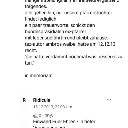
mangels stellungnahme ihrerseits ergänzend
folgendes:
alle gehen hin, nur unsere pfarrerstochter
findet lediglich
ein paar trauerworte, schickt den
bundespräsidialen ex-pfarrer
mit lebensgefährtin und bleibt zuhause.
taz-autor ambros waibel hatte am 12.12.13
recht:
"sie hatte verdammt nochmal was besseres zu
tun."
in memoriam
Ridicule
R
16.12.2013
,
22:03 Uhr
@joHnny:
Einwand Euer Ehren - in tiefer
Verneigung vor