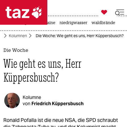

taz zahl ich
hitze
krieg in der ukraine
niedrigwasser
waldbrände

taz zahl ich
ft
Kolumnen
Die Woche: Wie geht es uns, Herr Küppersbusch?
taz zahl ich
themen
Die Woche
Wie geht es uns, Herr
politik
Küppersbusch?
öko
gesellschaft
Kolumne
kultur
von
Friedrich Küppersbusch
sport
Ronald Pofalla ist die neue NSA, die SPD schraubt
die Zahnpasta-Tube zu, und der Kolumnist macht