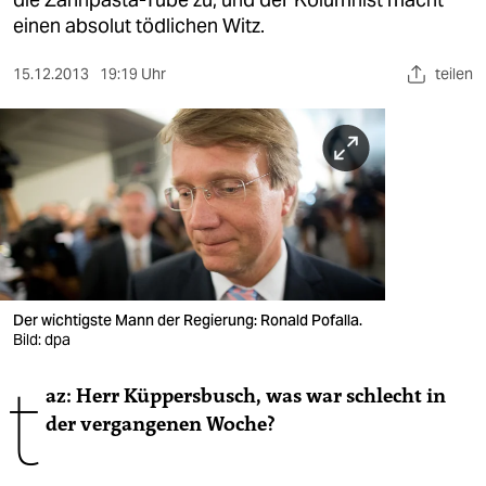
berlin
einen absolut tödlichen Witz.
nord
15.12.2013
19:19 Uhr
teilen
wahrheit
verlag
verlag
veranstaltungen
shop
fragen & hilfe
Der wichtigste Mann der Regierung: Ronald Pofalla.
Bild: dpa
unterstützen
t
az: Herr Küppersbusch, was war schlecht in
abo
der vergangenen Woche?
genossenschaft