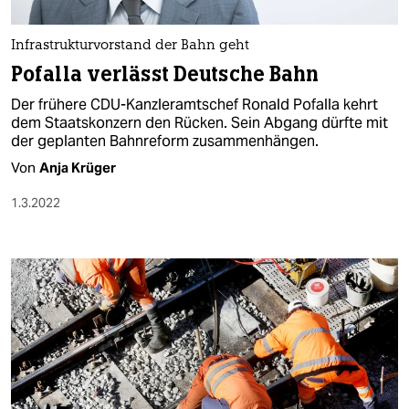
berlin
nord
Infrastrukturvorstand der Bahn geht
Pofalla verlässt Deutsche Bahn
wahrheit
Der frühere CDU-Kanzleramtschef Ronald Pofalla kehrt
verlag
dem Staatskonzern den Rücken. Sein Abgang dürfte mit
der geplanten Bahnreform zusammenhängen.
verlag
Von
Anja Krüger
veranstaltungen
1.3.2022
shop
fragen & hilfe
unterstützen
abo
genossenschaft