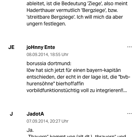
ableitet, ist die Bedeutung 'Ziege', also meint
Haderthauer vermutlich 'Bergziege', bzw.
'streitbare Bergziege'. Ich will mich da aber
ungern festlegen.
joHnny Ente
JE
08.09.2014
,
18:55 Uhr
borussia dortmund:
löw hat sich jetzt für einen bayern-kapitän
entschieden, der echt in der lage ist, die "bvb-
hurensöhne" bierhoffaffin
vorbildfunktionstüchtig voll zu integrieren!!...
JadotA
J
07.09.2014
,
20:27 Uhr
Ja.
„Thauern“ kommt von (alt dt.) „thrauern“ und