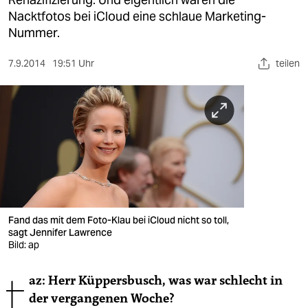
berlin
Nacktfotos bei iCloud eine schlaue Marketing-
nord
Nummer.
wahrheit
7.9.2014
19:51 Uhr
teilen
verlag
verlag
veranstaltungen
shop
fragen & hilfe
Fand das mit dem Foto-Klau bei iCloud nicht so toll,
unterstützen
sagt Jennifer Lawrence
Bild: ap
abo
t
az: Herr Küppersbusch, was war schlecht in
genossenschaft
der vergangenen Woche?