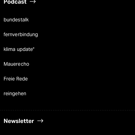
Podcast
bundestalk
fernverbindung
klima update°
Mauerecho
Freie Rede
reingehen
Newsletter