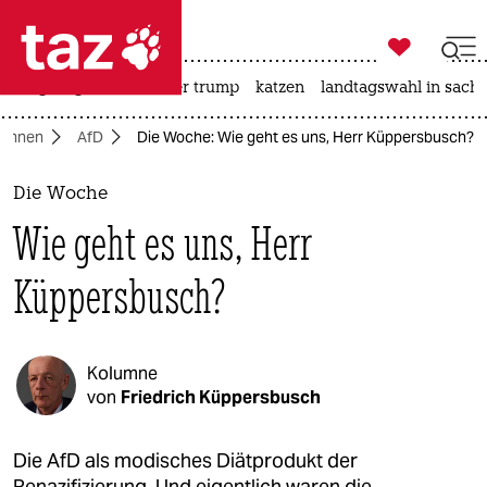

taz zahl ich
bergsteigen
usa unter trump
katzen
landtagswahl in sachs

taz zahl ich
umnen
AfD
Die Woche: Wie geht es uns, Herr Küppersbusch?
taz zahl ich
themen
Die Woche
Wie geht es uns, Herr
politik
Küppersbusch?
öko
gesellschaft
Kolumne
kultur
von
Friedrich Küppersbusch
sport
Die AfD als modisches Diätprodukt der
Renazifizierung. Und eigentlich waren die