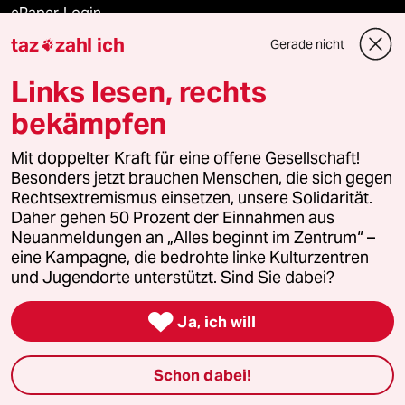
ePaper Login
taz
zahl ich
Gerade nicht

Downloads für Abonnierende
Links lesen, rechts
bekämpfen
© 2026 taz Verlags und Vertriebs GmbH
Alle Rechte vorbehalten. Bei rechtlichen Fragen oder für Genehmigungen
Mit doppelter Kraft für eine offene Gesellschaft!
wenden Sie sich bitte an
lizenzen@taz.de
Besonders jetzt brauchen Menschen, die sich gegen
Rechtsextremismus einsetzen, unsere Solidarität.
Daher gehen 50 Prozent der Einnahmen aus
Feedback
Redaktionsstatut
Kommune-Richtlinien
KI-
Neuanmeldungen an „Alles beginnt im Zentrum“ –
eine Kampagne, die bedrohte linke Kulturzentren
Leitlinie
Informant
Datenschutz
Impressum
AGB
und Jugendorte unterstützt. Sind Sie dabei?
Seitenwende
Einwilligungen widerrufen (Ads)

Ja, ich will
Schon dabei!