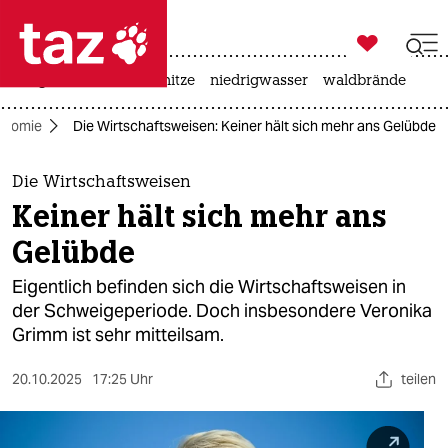

taz zahl ich
krieg in der ukraine
hitze
niedrigwasser
waldbrände

taz zahl ich
onomie
Die Wirtschaftsweisen: Keiner hält sich mehr ans Gelübde
taz zahl ich
themen
Die Wirtschaftsweisen
Keiner hält sich mehr ans
politik
Gelübde
öko
Eigentlich befinden sich die Wirtschaftsweisen in
der Schweige­periode. Doch insbesondere Veronika
gesellschaft
Grimm ist sehr mitteilsam.
kultur
20.10.2025
17:25 Uhr
teilen
sport