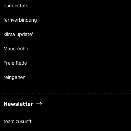
bundestalk
fernverbindung
klima update°
Mauerecho
Freie Rede
reingehen
Newsletter
team zukunft