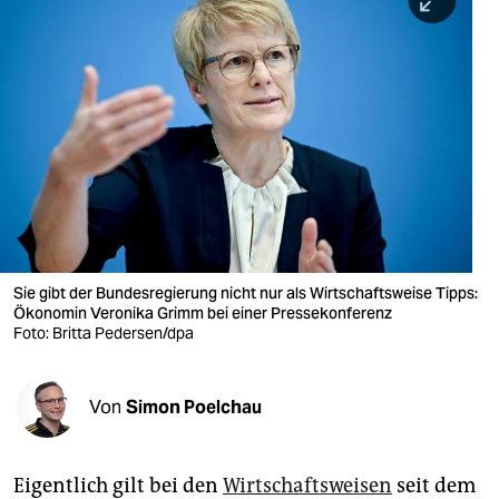
berlin
nord
wahrheit
verlag
verlag
veranstaltungen
shop
Sie gibt der Bundesregierung nicht nur als Wirtschaftsweise Tipps:
Ökonomin Veronika Grimm bei einer Pressekonferenz
fragen & hilfe
Foto: Britta Pedersen/dpa
unterstützen
Von
Simon Poelchau
abo
genossenschaft
Eigentlich gilt bei den
Wirtschaftsweisen
seit dem