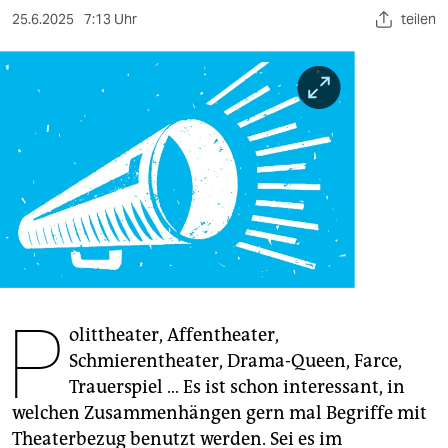
berlin
25.6.2025
7:13 Uhr
teilen
nord
wahrheit
verlag
verlag
veranstaltungen
shop
fragen & hilfe
P
unterstützen
olittheater, Affentheater,
Schmierentheater, Drama-Queen, Farce,
abo
Trauerspiel … Es ist schon interessant, in
welchen Zusammenhängen gern mal Begriffe mit
genossenschaft
Theaterbezug benutzt werden. Sei es im