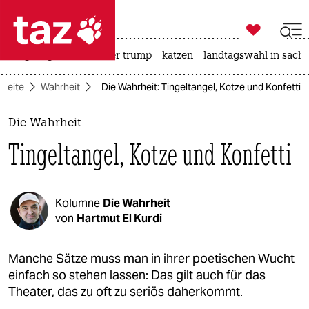

taz zahl ich
bergsteigen
usa unter trump
katzen
landtagswahl in sachs

taz zahl ich
tseite
Wahrheit
Die Wahrheit: Tingeltangel, Kotze und Konfetti
taz zahl ich
themen
Die Wahrheit
Tingeltangel, Kotze und Konfetti
politik
öko
Kolumne
Die Wahrheit
gesellschaft
von
Hartmut El Kurdi
kultur
Manche Sätze muss man in ihrer poetischen Wucht
einfach so stehen lassen: Das gilt auch für das
sport
Theater, das zu oft zu seriös daherkommt.