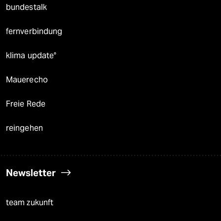
bundestalk
fernverbindung
klima update°
Mauerecho
Freie Rede
reingehen
Newsletter
team zukunft