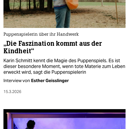
berlin
nord
wahrheit
Puppenspielerin über ihr Handwerk
verlag
„Die Faszination kommt aus der
Kindheit“
verlag
Karin Schmitt kennt die Magie des Puppenspiels. Es ist
veranstaltungen
dieser besondere Moment, wenn tote Materie zum Leben
erweckt wird, sagt die Puppenspielerin
shop
Interview von
Esther Geisslinger
fragen & hilfe
15.3.2026
unterstützen
abo
genossenschaft