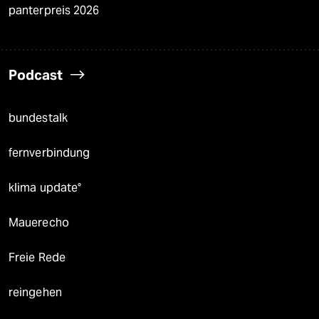
panterpreis 2026
Podcast
bundestalk
fernverbindung
klima update°
Mauerecho
Freie Rede
reingehen