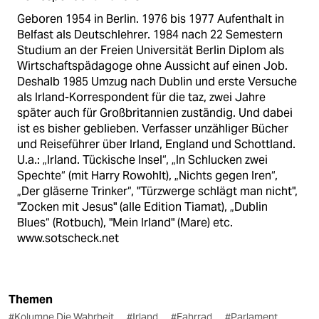
Geboren 1954 in Berlin. 1976 bis 1977 Aufenthalt in
Belfast als Deutschlehrer. 1984 nach 22 Semestern
Studium an der Freien Universität Berlin Diplom als
Wirtschaftspädagoge ohne Aussicht auf einen Job.
Deshalb 1985 Umzug nach Dublin und erste Versuche
als Irland-Korrespondent für die taz, zwei Jahre
später auch für Großbritannien zuständig. Und dabei
ist es bisher geblieben. Verfasser unzähliger Bücher
und Reiseführer über Irland, England und Schottland.
U.a.: „Irland. Tückische Insel“, „In Schlucken zwei
Spechte“ (mit Harry Rowohlt), „Nichts gegen Iren“,
„Der gläserne Trinker“, "Türzwerge schlägt man nicht",
"Zocken mit Jesus" (alle Edition Tiamat), „Dublin
Blues“ (Rotbuch), "Mein Irland" (Mare) etc.
www.sotscheck.net
Themen
#Kolumne Die Wahrheit
#Irland
#Fahrrad
#Parlament