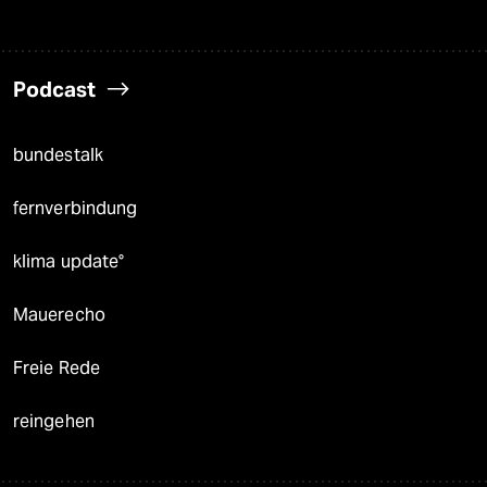
Podcast
bundestalk
fernverbindung
klima update°
Mauerecho
Freie Rede
reingehen