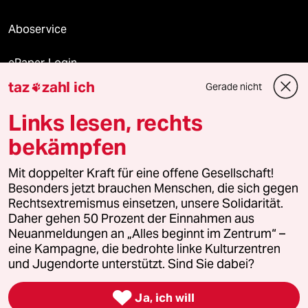
Aboservice
ePaper Login
taz
zahl ich
Gerade nicht

Downloads für Abonnierende
Links lesen, rechts
bekämpfen
© 2026 taz Verlags und Vertriebs GmbH
Mit doppelter Kraft für eine offene Gesellschaft!
Alle Rechte vorbehalten. Bei rechtlichen Fragen oder für Genehmigungen
wenden Sie sich bitte an
lizenzen@taz.de
Besonders jetzt brauchen Menschen, die sich gegen
Rechtsextremismus einsetzen, unsere Solidarität.
Daher gehen 50 Prozent der Einnahmen aus
Feedback
Redaktionsstatut
Kommune-Richtlinien
KI-
Neuanmeldungen an „Alles beginnt im Zentrum“ –
eine Kampagne, die bedrohte linke Kulturzentren
Leitlinie
Informant
Datenschutz
Impressum
AGB
und Jugendorte unterstützt. Sind Sie dabei?
Seitenwende
Einwilligungen widerrufen (Ads)

Ja, ich will