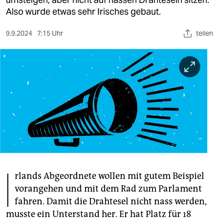
berlin
Also wurde etwas sehr Irisches gebaut.
nord
9.9.2024
7:15 Uhr
teilen
wahrheit
verlag
verlag
veranstaltungen
shop
fragen & hilfe
unterstützen
I
rlands Abgeordnete wollen mit gutem Beispiel
abo
vorangehen und mit dem Rad zum Parlament
fahren. Damit die Drahtesel nicht nass werden,
genossenschaft
musste ein Unterstand her. Er hat Platz für 18