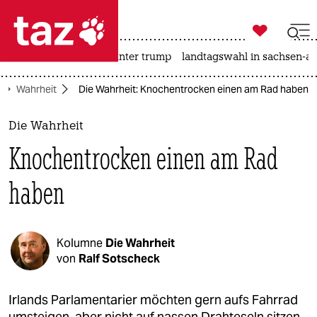

taz zahl ich
nahost-konflikt
usa unter trump
landtagswahl in sachsen-an

taz zahl ich
Wahrheit
Die Wahrheit: Knochentrocken einen am Rad haben
taz zahl ich
themen
Die Wahrheit
Knochentrocken einen am Rad
politik
haben
öko
gesellschaft
Kolumne
Die Wahrheit
kultur
von
Ralf Sotscheck
sport
Irlands Parlamentarier möchten gern aufs Fahrrad
umsteigen, aber nicht auf nassen Drahteseln sitzen.