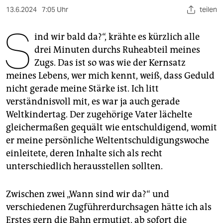
berlin
13.6.2024
7:05 Uhr
teilen
nord
S
ind wir bald da?“, krähte es kürzlich alle
wahrheit
drei ­Minuten durchs Ruhe­abteil meines
Zugs. Das ist so was wie der Kernsatz
verlag
meines Lebens, wer mich kennt, weiß, dass Geduld
verlag
nicht gerade meine Stärke ist. Ich litt
verständnisvoll mit, es war ja auch gerade
veranstaltungen
Weltkindertag. Der zugehörige Vater lächelte
shop
gleichermaßen gequält wie entschuldigend, womit
er meine persönliche Weltentschuldigungswoche
fragen & hilfe
einleitete, deren Inhalte sich als recht
unterstützen
unterschiedlich herausstellen ­sollten.
abo
Zwischen zwei „Wann sind wir da?“ und
genossenschaft
verschiedenen Zugführerdurchsagen hätte ich als
Erstes gern die Bahn ­ermutigt, ab sofort die