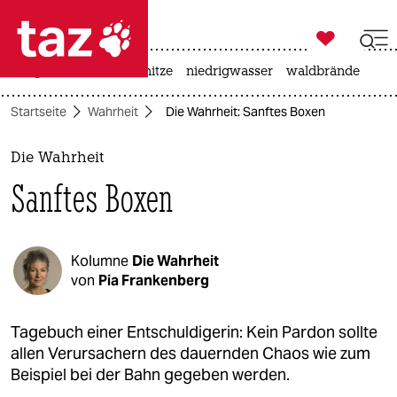

taz zahl ich
krieg in der ukraine
hitze
niedrigwasser
waldbrände

taz zahl ich
Startseite
Wahrheit
Die Wahrheit: Sanftes Boxen
taz zahl ich
themen
Die Wahrheit
Sanftes Boxen
politik
öko
Kolumne
Die Wahrheit
gesellschaft
von
Pia Frankenberg
kultur
Tagebuch einer Entschuldigerin: Kein Pardon sollte
allen Verursachern des dauernden Chaos wie zum
sport
Beispiel bei der Bahn gegeben werden.