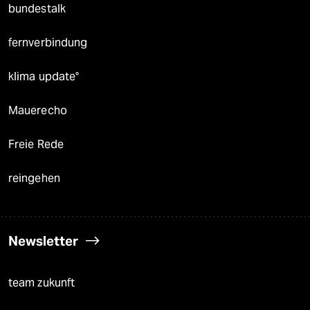
bundestalk
fernverbindung
klima update°
Mauerecho
Freie Rede
reingehen
Newsletter
team zukunft