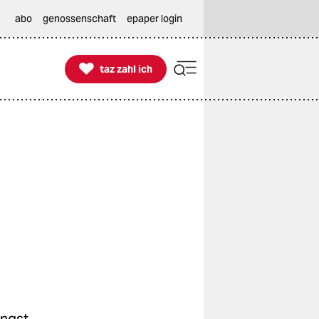
abo
genossenschaft
epaper login

taz zahl ich
taz zahl ich