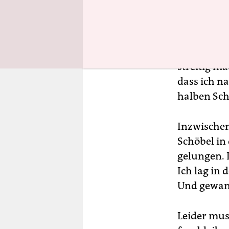
Sonst hatt
mein Beste
Schöbel er
aufmerksam
streitig ma
dass ich n
halben Schr
Inzwischen
Schöbel in
gelungen. 
Ich lag in
Und gewann
Leider mus