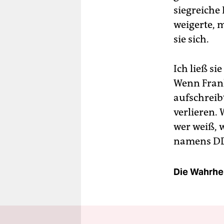
siegreiche
weigerte, 
sie sich.
Ich ließ s
Wenn Frank
aufschreib
verlieren. 
wer weiß, 
namens DDR
Die Wahrhei