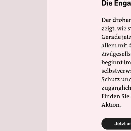
Die Enga
Der drohe
zeigt, wie
Gerade jet
allem mit d
Zivilgesell
beginnt im
selbstverw
Schutz und 
zugänglich
Finden Sie
Aktion.
Jetzt u