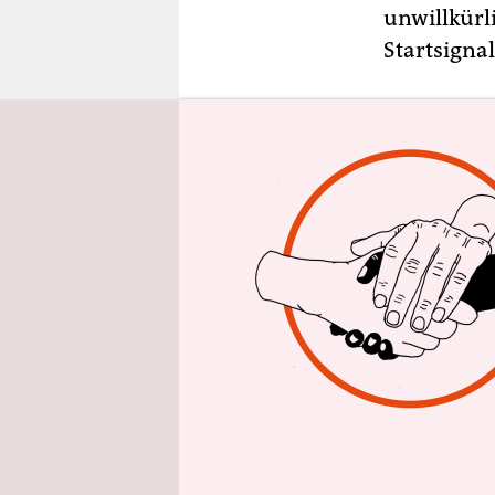
epaper login
unwillkürl
Startsigna