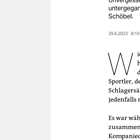
Unvergesse
berlin
untergegan
nord
Schöbel.
wahrheit
29.6.2023
8:10
verlag
W
verlag
veranstaltungen
shop
Sportler, 
Schlagersän
fragen & hilfe
jedenfalls
unterstützen
abo
Es war wäh
zusammeng
genossenschaft
Kompaniech