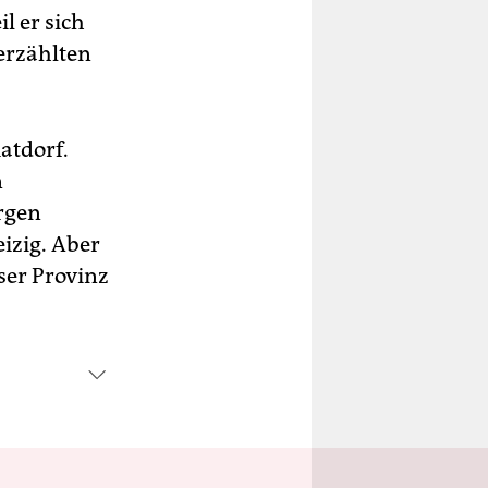
l er sich
erzählten
atdorf.
n
orgen
eizig. Aber
ser Provinz