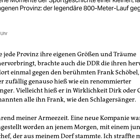
ne Momente der Sportgeschichte einer kleinen, l
genen Provinz: der legendäre 800-Meter-Lauf ge
 Uhr
ie jede Provinz ihre eigenen Größen und Träume
hervorbringt, brachte auch die DDR die ihren hervo
dort einmal gegen den berühmten Frank Schöbel,
der zufällig genauso hieß wie ein renommierter
ger. Vielleicht hieß er in Wirklichkeit Dirk oder 
 nannten alle ihn Frank, wie den Schlagersänger.
rend meiner Armeezeit. Eine neue Kompanie wa
estellt worden an jenem Morgen, mit einem ju
ef, der aus meinem Dorf stammte. Ich straffte 