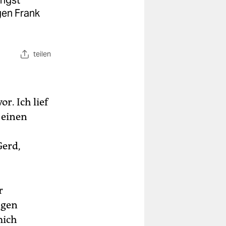
ängst
gen Frank
teilen
r. Ich lief
 einen
Gerd,
r
ngen
mich