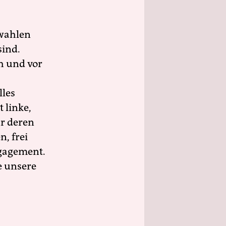
wahlen
sind.
h und vor
lles
 linke,
ür deren
n, frei
ngagement.
e unsere