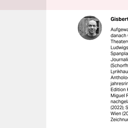
Gisbe
Aufgewac
danach 
Theater
Ludwigsh
Spanpla
Journali
(Schorfh
Lyrikhau
Antholog
jahresri
Edition
Miguel R
nachgel
(2022); 
Wien (20
Zeichnu