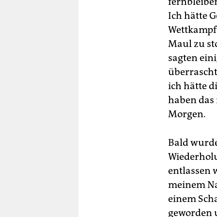
fernbleiben
Ich hätte 
Wettkampfb
Maul zu st
sagten ein
überrascht
ich hätte 
haben das 
Morgen.
Bald wurde
Wiederholu
entlassen 
meinem Nam
einem Scha
geworden u