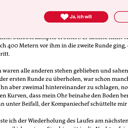
e ich mich immer davor gedrückt, heute aber besch
s zu geben. Nach einer halben Runde hatte ich F

Ja, ich will
reicht, und der Spieß machte den Kompaniechef 
, dass ich Schöbel seine gewohnte Position an de
chte. Schöbel kämpfte erbittert. Er konnte nicht 
ach 400 Metern vor ihm in die zweite Runde ging,
itt.
 waren alle anderen stehen geblieben und sahen
 der ersten Runde zu überholen, war schon man
Ihn aber zweimal hintereinander zu schlagen, n
 den Kurven, dass mein Ohr beinahe den Boden be
 unter Beifall, der Kompaniechef schüttelte mir
ste ich der Wiederholung des Laufes am nächst