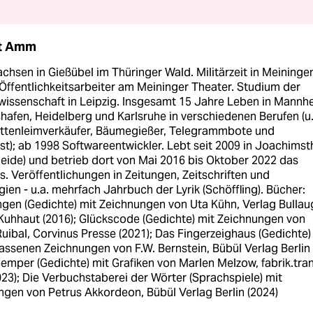
rt Amm
hsen in Gießübel im Thüringer Wald. Militärzeit in Meininge
Öffentlichkeitsarbeiter am Meininger Theater. Studium der
wissenschaft in Leipzig. Insgesamt 15 Jahre Leben in Mannh
afen, Heidelberg und Karlsruhe in verschiedenen Berufen (u.
ttenleimverkäufer, Bäumegießer, Telegrammbote und
st); ab 1998 Softwareentwickler. Lebt seit 2009 in Joachimst
eide) und betrieb dort von Mai 2016 bis Oktober 2022 das
s. Veröffentlichungen in Zeitungen, Zeitschriften und
ien - u.a. mehrfach Jahrbuch der Lyrik (Schöffling). Bücher:
ngen (Gedichte) mit Zeichnungen von Uta Kühn, Verlag Bullau
 Kuhhaut (2016); Glückscode (Gedichte) mit Zeichnungen von
uibal, Corvinus Presse (2021); Das Fingerzeighaus (Gedichte)
assenen Zeichnungen von F.W. Bernstein, Bübül Verlag Berlin
Semper (Gedichte) mit Grafiken von Marlen Melzow, fabrik.tran
23); Die Verbuchstaberei der Wörter (Sprachspiele) mit
ngen von Petrus Akkordeon, Bübül Verlag Berlin (2024)