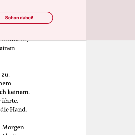
loss ich,
rank
Schon dabei!
darauf
r Spitze
verhindern,
 einen
 zu.
chem
och keinem.
rührte.
 die Hand.
en Morgen