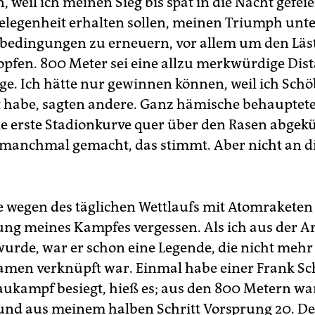
, weil ich meinen Sieg bis spät in die Nacht gefeie
Gelegenheit erhalten sollen, meinen Triumph unt
edingungen zu erneuern, vor allem um den Läs
opfen. 800 Meter sei eine allzu merkwürdige Dist
ige. Ich hätte nur gewinnen können, weil ich Schö
 habe, sagten andere. Ganz hämische behauptete
die erste Stadionkurve quer über den Rasen abgekü
manchmal gemacht, das stimmt. Aber nicht an 
 wegen des täglichen Wettlaufs mit Atomraketen
ng meines Kampfes vergessen. Als ich aus der 
wurde, war er schon eine Legende, die nicht mehr
en verknüpft war. Einmal habe einer Frank Sc
ukampf besiegt, hieß es; aus den 800 Metern wa
nd aus meinem halben Schritt Vorsprung 20. De