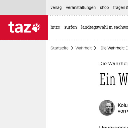
hautnavigation anspringen
hauptinhalt anspringen
footer anspringen
verlag
veranstaltungen
shop
fragen &
hitze
surfen
landtagswahl in sachse

taz zahl ich
taz zahl ich
Startseite
Wahrheit
Die Wahrheit: E
themen
politik
Die Wahrhei
Ein W
öko
gesellschaft
kultur
Kol
von
sport