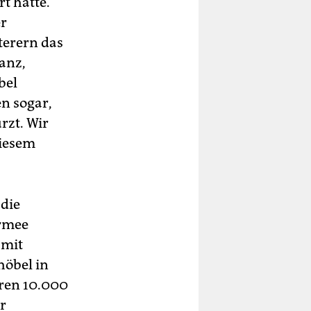
rt hatte.
er
terern das
anz,
bel
n sogar,
rzt. Wir
diesem
 die
Armee
 mit
höbel in
ren 10.000
r