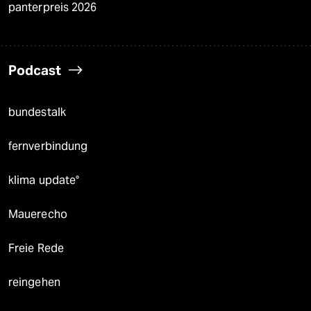
panterpreis 2026
Podcast
bundestalk
fernverbindung
klima update°
Mauerecho
Freie Rede
reingehen