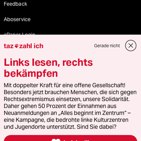
Feedback
Aboservice
ePaper Login
taz
zahl ich
Gerade nicht

Downloads für Abonnierende
Links lesen, rechts
bekämpfen
© 2026 taz Verlags und Vertriebs GmbH
Mit doppelter Kraft für eine offene Gesellschaft!
Alle Rechte vorbehalten. Bei rechtlichen Fragen oder für Genehmigungen
wenden Sie sich bitte an
lizenzen@taz.de
Besonders jetzt brauchen Menschen, die sich gegen
Rechtsextremismus einsetzen, unsere Solidarität.
Daher gehen 50 Prozent der Einnahmen aus
Feedback
Redaktionsstatut
Kommune-Richtlinien
KI-
Neuanmeldungen an „Alles beginnt im Zentrum“ –
eine Kampagne, die bedrohte linke Kulturzentren
Leitlinie
Informant
Datenschutz
Impressum
AGB
und Jugendorte unterstützt. Sind Sie dabei?
Seitenwende
Einwilligungen widerrufen (Ads)