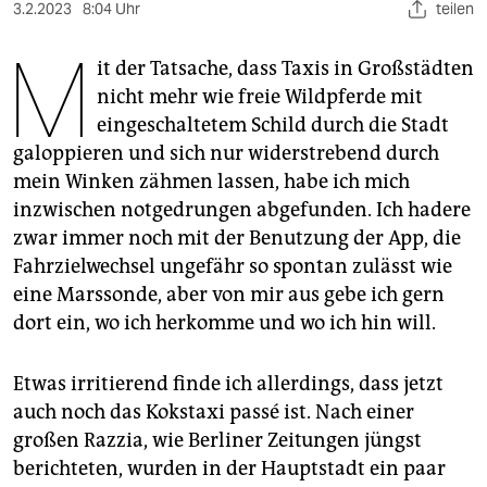
berlin
3.2.2023
8:04 Uhr
teilen
M
nord
it der Tatsache, dass Taxis in Großstädten
nicht mehr wie freie Wildpferde mit
wahrheit
eingeschaltetem Schild durch die Stadt
verlag
galoppieren und sich nur widerstrebend durch
mein Winken zähmen lassen, habe ich mich
verlag
inzwischen notgedrungen abgefunden. Ich hadere
veranstaltungen
zwar immer noch mit der Benutzung der App, die
Fahrzielwechsel ungefähr so spontan zulässt wie
shop
eine Marssonde, aber von mir aus gebe ich gern
fragen & hilfe
dort ein, wo ich herkomme und wo ich hin will.
unterstützen
Etwas irritierend finde ich allerdings, dass jetzt
abo
auch noch das Kokstaxi passé ist. Nach einer
großen Razzia, wie Berliner Zeitungen jüngst
genossenschaft
berichteten, wurden in der Hauptstadt ein paar