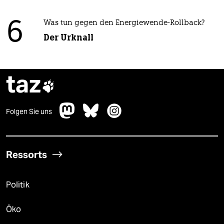
6
Was tun gegen den Energiewende-Rollback?
Der Urknall
taz

Folgen Sie uns
Ressorts
Politik
Öko