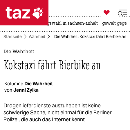

taz zahl ich
hitze
surfen
landtagswahl in sachsen-anhalt
gewalt gegen

taz zahl ich
Startseite
Wahrheit
Die Wahrheit: Kokstaxi fährt Bierbike an
taz zahl ich
themen
Die Wahrheit
Kokstaxi fährt Bierbike an
politik
öko
Kolumne
Die Wahrheit
von
Jenni Zylka
gesellschaft
kultur
Drogenlieferdienste auszuheben ist keine
schwierige Sache, nicht einmal für die Berliner
sport
Polizei, die auch das Internet kennt.