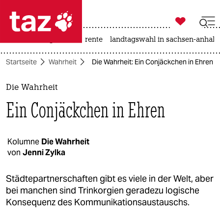

taz zahl ich
hitze
niedrigwasser
rente
landtagswahl in sachsen-anhalt

taz zahl ich
Startseite
Wahrheit
Die Wahrheit: Ein Conjäckchen in Ehren
taz zahl ich
themen
Die Wahrheit
Ein Conjäckchen in Ehren
politik
öko
Kolumne
Die Wahrheit
von
Jenni Zylka
gesellschaft
kultur
Städtepartnerschaften gibt es viele in der Welt, aber
bei manchen sind Trinkorgien geradezu logische
sport
Konsequenz des Kommunikationsaustauschs.