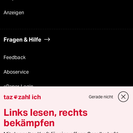
Anzeigen
Fragen & Hilfe
Feedback
Aboservice
ePaper Login
taz
zahl ich
Gerade nicht

Downloads für Abonnierende
Links lesen, rechts
bekämpfen
© 2026 taz Verlags und Vertriebs GmbH