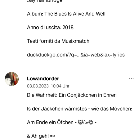
Jay Hambridge
Album: The Blues Is Alive And Well
Anno di uscita: 2018
Testi forniti da Musixmatch
duckduckgo.com/?q=...&ia=web&iax=lyrics
Lowandorder
03.03.2023
,
10:04 Uhr
Die Wahrheit: Ein Conjäckchen in Ehren
Is der Jäckchen wärmstes - wie das Mövchen:
Am Ende ein Öfchen - 🙀🥳😋 -
& Ah geh! =>