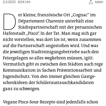
berlin
3.3.2023
8:04 Uhr
teilen
D
nord
er kleine, französische Ort „Cognac“ im
Département Charente unterhält eine
wahrheit
Städtepartnerschaft mit der peruanischen
verlag
Hafenstadt „Pisco“. In der Tat. Man mag sich gar
nicht vorstellen, was dort los ist, wenn zusammen
verlag
auf die Partnerschaft angestoßen wird. Und was
veranstaltungen
die jeweiligen Stadtreinigungsbetriebe nach den
Feiergelagen so alles wegkehren müssen, igitt.
shop
Vermutlich gibt es zwischen den Städten auch rege
fragen & hilfe
Kommunikation in Sachen Präventionsarbeit und
Jugendschutz. Von den immer gleichen Gast­ge­
unterstützen
schenk­ideen der Schüleraustauschkandidaten
abo
ganz zu schweigen.
genossenschaft
Vegane Pisco-Sour-Rezepte sind jedenfalls schon