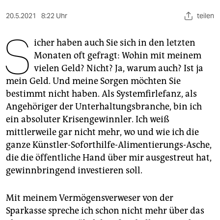
berlin
20.5.2021
8:22 Uhr
teilen
nord
S
icher haben auch Sie sich in den letzten
wahrheit
Monaten oft gefragt: Wohin mit meinem
verlag
vielen Geld? Nicht? Ja, warum auch? Ist ja
mein Geld. Und meine Sorgen möchten Sie
verlag
bestimmt nicht haben. Als Systemfirlefanz, als
veranstaltungen
Angehöriger der Unterhaltungsbranche, bin ich
ein absoluter Krisengewinnler. Ich weiß
shop
mittlerweile gar nicht mehr, wo und wie ich die
fragen & hilfe
ganze Künstler-Soforthilfe-Alimentierungs-Asche,
die die öffentliche Hand über mir ausgestreut hat,
unterstützen
gewinnbringend investieren soll.
abo
Mit meinem Vermögensverweser von der
genossenschaft
Sparkasse spreche ich schon nicht mehr über das