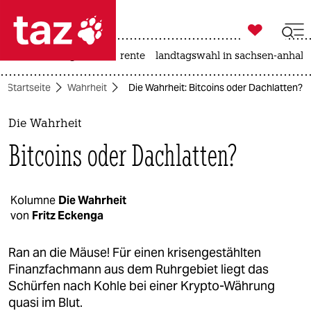

taz zahl ich
hitze
niedrigwasser
rente
landtagswahl in sachsen-anhalt

taz zahl ich
Startseite
Wahrheit
Die Wahrheit: Bitcoins oder Dachlatten?
taz zahl ich
themen
Die Wahrheit
Bitcoins oder Dachlatten?
politik
öko
Kolumne
Die Wahrheit
von
Fritz Eckenga
gesellschaft
kultur
Ran an die Mäuse! Für einen krisengestählten
Finanzfachmann aus dem Ruhrgebiet liegt das
sport
Schürfen nach Kohle bei einer Krypto-Währung
quasi im Blut.