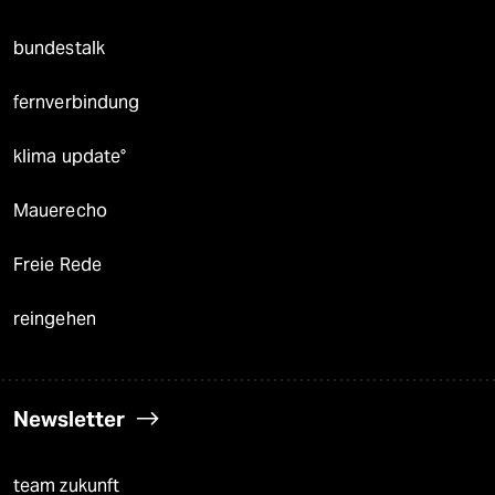
bundestalk
fernverbindung
klima update°
Mauerecho
Freie Rede
reingehen
Newsletter
team zukunft