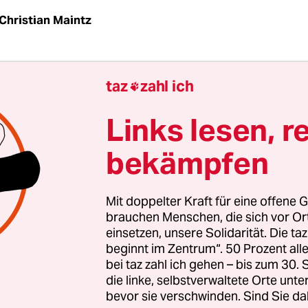
Christian Maintz
ick einer Haselmaus
taz
zahl ich

 „Ach, wie niedlich!“ aus.
Links lesen, r
bekämpfen
Mit doppelter Kraft für eine offene G
brauchen Menschen, die sich vor O
einsetzen, unsere Solidarität. Die ta
beginnt im Zentrum“. 50 Prozent a
bei taz zahl ich gehen – bis zum 30
die linke, selbstverwaltete Orte unte
bevor sie verschwinden. Sind Sie da