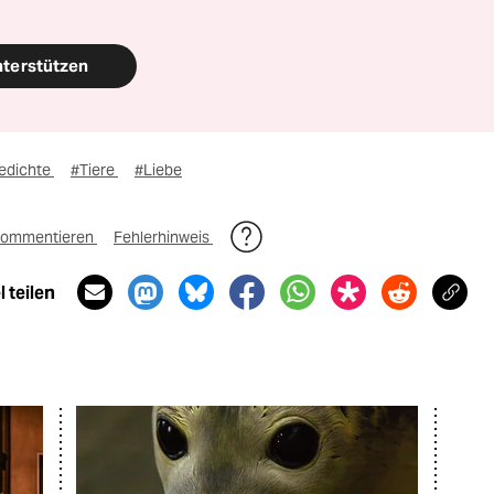
nterstützen
edichte
#Tiere
#Liebe
ommentieren
Fehlerhinweis
 teilen