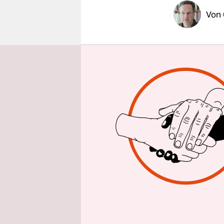
epaper login
Von
Beim Anbl
Ruft jeder: