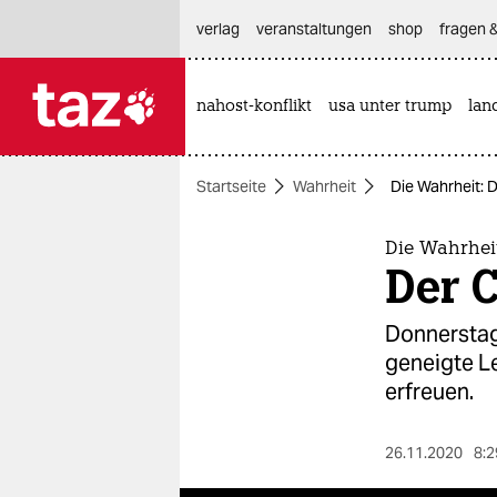
hautnavigation anspringen
hauptinhalt anspringen
footer anspringen
verlag
veranstaltungen
shop
fragen &
nahost-konflikt
usa unter trump
lan

taz zahl ich
taz zahl ich
Startseite
Wahrheit
Die Wahrheit: 
themen
politik
Die Wahrhei
Der 
öko
Donnerstag 
gesellschaft
geneigte L
erfreuen.
kultur
sport
26.11.2020
8:2