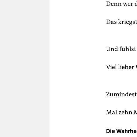
Denn wer di
Das kriegs
Und fühlst
Viel lieber
Zumindest,
Mal zehn 
Die Wahrhei