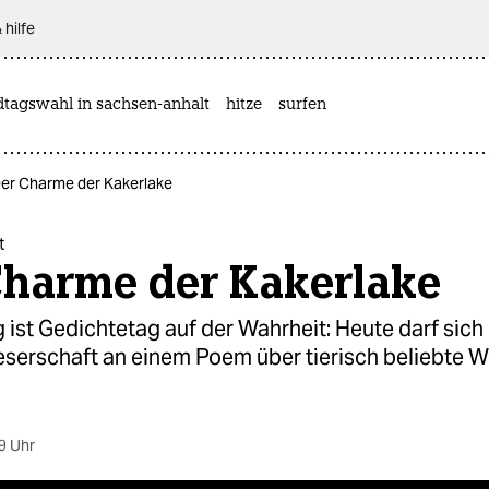
 hilfe
dtagswahl in sachsen-anhalt
hitze
surfen
Der Charme der Kakerlake
t
Charme der Kakerlake
ist Gedichtetag auf der Wahrheit: Heute darf sich 
eserschaft an einem Poem über tierisch beliebte 
9 Uhr