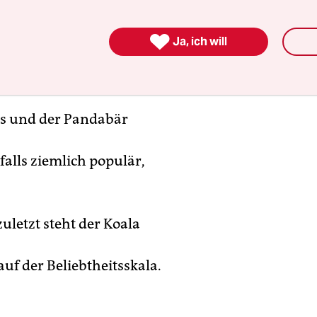

Ja, ich will
s und der Pandabär
falls ziemlich populär,
uletzt steht der Koala
uf der Beliebtheitsskala.