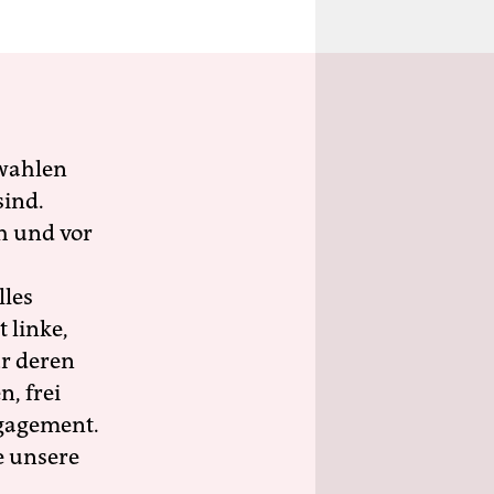
wahlen
sind.
h und vor
lles
 linke,
ür deren
n, frei
ngagement.
e unsere