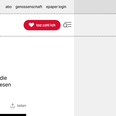
abo
genossenschaft
epaper login

taz zahl ich
taz zahl ich
die
Wesen
teilen