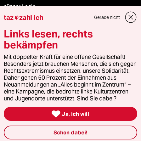
ePaper Login
taz
zahl ich
Gerade nicht

Downloads für Abonnierende
Links lesen, rechts
bekämpfen
© 2026 taz Verlags und Vertriebs GmbH
Mit doppelter Kraft für eine offene Gesellschaft!
Alle Rechte vorbehalten. Bei rechtlichen Fragen oder für Genehmigungen
wenden Sie sich bitte an
lizenzen@taz.de
Besonders jetzt brauchen Menschen, die sich gegen
Rechtsextremismus einsetzen, unsere Solidarität.
Daher gehen 50 Prozent der Einnahmen aus
Feedback
Redaktionsstatut
Kommune-Richtlinien
KI-
Neuanmeldungen an „Alles beginnt im Zentrum“ –
eine Kampagne, die bedrohte linke Kulturzentren
Leitlinie
Informant
Datenschutz
Impressum
AGB
und Jugendorte unterstützt. Sind Sie dabei?
Seitenwende
Einwilligungen widerrufen (Ads)

Ja, ich will
Schon dabei!