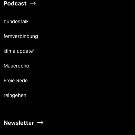
Podcast
bundestalk
fernverbindung
klima update°
Mauerecho
Freie Rede
reingehen
Newsletter