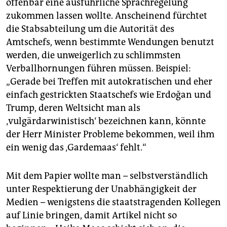
offenbar eine ausführliche Sprachregelung
epaper login
zukommen lassen wollte. Anscheinend fürchtet
die Stabsabteilung um die Autorität des
Amtschefs, wenn bestimmte Wendungen benutzt
werden, die unweigerlich zu schlimmsten
Verballhornungen führen müssen. Beispiel:
„Gerade bei Treffen mit autokratischen und eher
einfach gestrickten Staatschefs wie Erdoğan und
Trump, deren Weltsicht man als
‚vulgärdarwinistisch‘ bezeichnen kann, könnte
der Herr Minister Probleme bekommen, weil ihm
ein wenig das ‚Gardemaas‘ fehlt.“
Mit dem Papier wollte man – selbstverständlich
unter Re­spektierung der Unabhängigkeit der
Medien – wenigstens die staatstragenden Kollegen
auf Linie bringen, damit Artikel nicht so