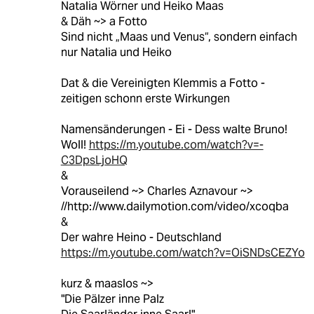
Natalia Wörner und Heiko Maas
& Däh ~> a Fotto
Sind nicht „Maas und Venus“, sondern einfach
nur Natalia und Heiko
Dat & die Vereinigten Klemmis a Fotto -
zeitigen schonn erste Wirkungen
Namensänderungen - Ei - Dess walte Bruno!
Woll!
https://m.youtube.com/watch?v=-
C3DpsLjoHQ
&
Vorauseilend ~> Charles Aznavour ~>
//http://www.dailymotion.com/video/xcoqba
&
Der wahre Heino - Deutschland
https://m.youtube.com/watch?v=OiSNDsCEZYo
kurz & maaslos ~>
"Die Pälzer inne Palz