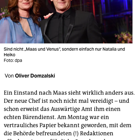
berlin
nord
wahrheit
verlag
Sind nicht „Maas und Venus“, sondern einfach nur Natalia und
Heiko
verlag
Foto: dpa
veranstaltungen
Von
Oliver Domzalski
shop
fragen & hilfe
Ein Einstand nach Maas sieht wirklich anders aus.
Der neue Chef ist noch nicht mal vereidigt – und
unterstützen
schon erweist das Auswärtige Amt ihm einen
echten Bärendienst. Am Montag war ein
abo
vertrauliches Papier bekannt geworden, mit dem
genossenschaft
die Behörde befreundeten (!) Redaktionen