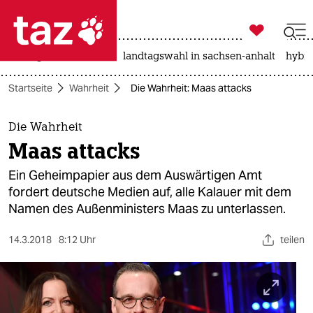

taz zahl ich
niedrigwasser
rente
landtagswahl in sachsen-anhalt
hybri

taz zahl ich
Startseite
Wahrheit
Die Wahrheit: Maas attacks
taz zahl ich
themen
Die Wahrheit
Maas attacks
politik
Ein Geheimpapier aus dem Auswärtigen Amt
öko
fordert deutsche Medien auf, alle Kalauer mit dem
Namen des Außenministers Maas zu unterlassen.
gesellschaft
14.3.2018
8:12 Uhr
teilen
kultur
sport