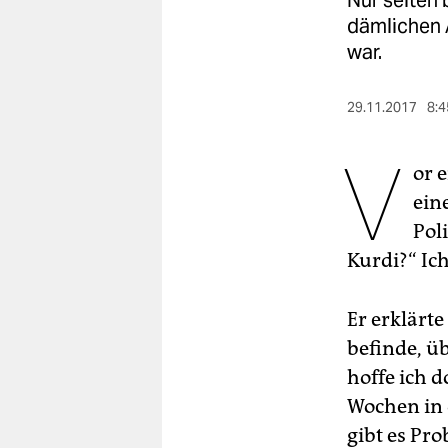
Nur selten 
berlin
dämlichen A
nord
war.
wahrheit
29.11.2017
8:4
verlag
V
or 
verlag
ein
veranstaltungen
Pol
shop
Kurdi?“ Ich
fragen & hilfe
Er erklärte
unterstützen
befinde, ü
abo
hoffe ich d
Wochen in 
genossenschaft
gibt es Pr