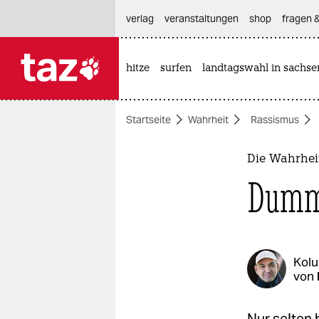
hautnavigation anspringen
hauptinhalt anspringen
footer anspringen
verlag
veranstaltungen
shop
fragen &
hitze
surfen
landtagswahl in sachse

taz zahl ich
taz zahl ich
Startseite
Wahrheit
Rassismus
themen
politik
Die Wahrhei
Dumme
öko
gesellschaft
kultur
Kol
von
sport