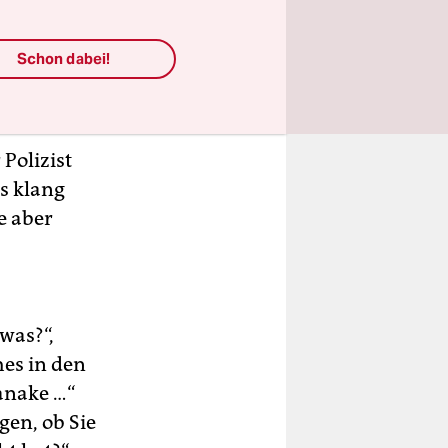
ich waren
 oder
Schon dabei!
der nicht
Polizist
as klang
e aber
was?“,
hes in den
Kanake …“
gen, ob Sie