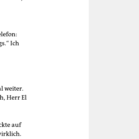
elefon:
s.“ Ich
l weiter.
h, Herr El
ckte auf
irklich.