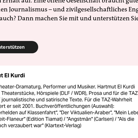
Erhalt auf. Eine offene Gesellschaft braucht gute
en Journalismus – und zivilgesellschaftliches E
 auch? Dann machen Sie mit und unterstützen Si
nterstützen
t El Kurdi
Theater-Dramaturg, Performer und Musiker. Hartmut El Kurdi
 Theaterstücke, Hörspiele (DLF / WDR), Prosa und für die TA
 journalistische und satirische Texte. Für die TAZ-Wahrheit
rt er seit 2001. Buchveröffentlichungen (Auswahl):
rhelden auf Klassenfahrt", "Der Viktualien-Araber", "Mein Leb
zeit-Flaneur" (Edition Tiamat) / "Angstmän" (Carlsen) / "Als die
ch verzaubert war" (Klartext-Verlag)