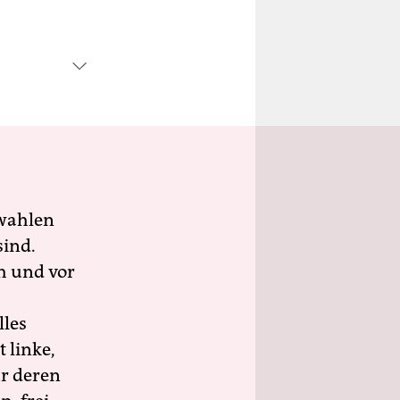
wahlen
sind.
h und vor
lles
 linke,
ür deren