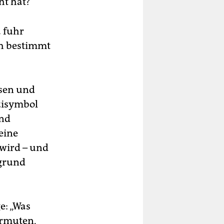
ht hat?“
a fuhr
ch bestimmt
ssen und
azisymbol
and
eine
 wird – und
rgrund
e: „Was
ermuten,