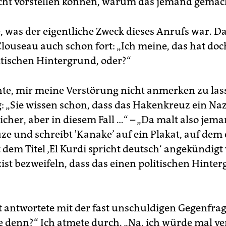
eicht vorstellen können, warum das jemand gemac
e, was der eigentliche Zweck dieses Anrufs war. D
Clouseau auch schon fort: „Ich meine, das hat do
itischen Hintergrund, oder?“
hte, mir meine Verstörung nicht anmerken zu la
g: „Sie wissen schon, dass das Hakenkreuz ein N
, sicher, aber in diesem Fall …“ – „Da malt also jem
e und schreibt 'Kanake’ auf ein Plakat, auf dem 
 dem Titel ‚El Kurdi spricht deutsch‘ angekündigt
izist bezweifeln, dass das einen politischen Hinte
st antwortete mit der fast unschuldigen Gegenfrag
e denn?“ Ich atmete durch. „Na, ich würde mal v