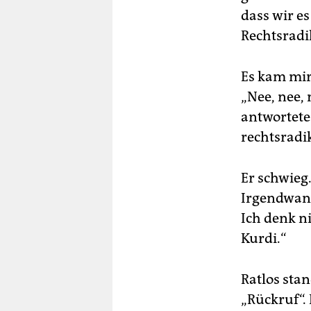
dass wir es
Rechtsradi
Es kam mir 
„Nee, nee,
antwortete
rechtsradi
Er schwieg
Irgendwann
Ich denk ni
Kurdi.“
Ratlos sta
„Rückruf“.