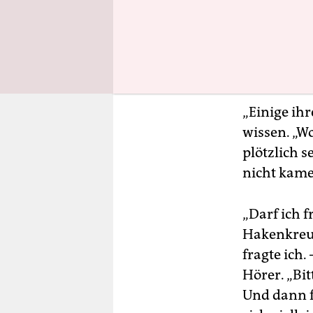
komplett m
dabei auch
Schaufenst
um enthemm
„Einige ihr
wissen. „Wo
plötzlich s
nicht kame
„Darf ich f
Hakenkreuz
fragte ich.
Hörer. „Bit
Und dann fü