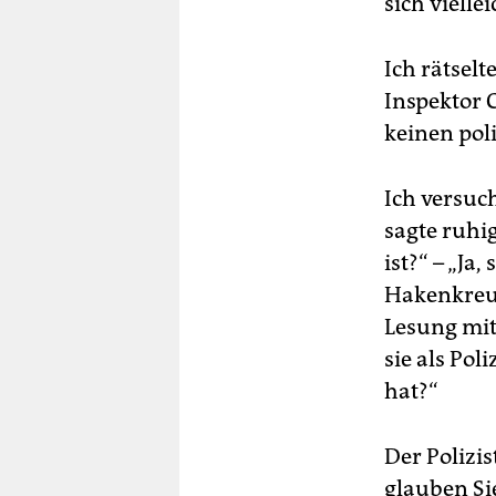
sich viell
Ich rätselt
Inspektor 
keinen pol
Ich versuc
sagte ruhi
ist?“ – „Ja
Hakenkreuz
Lesung mit
sie als Pol
hat?“
Der Polizi
glauben Si