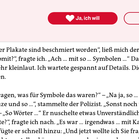
it meinen Postern zugekleistert hatten. Womögl
 verbotene Flächen beklebt worden: Stromkästen

Ja, ich will
erscheiben leerstehender Läden. Aber es ging lei
te Öffentlichkeitsarbeit.
er Plakate sind beschmiert worden“, ließ mich der 
mit?“, fragte ich. „Ach … mit so … Symbolen …“ D
ehr kleinlaut. Ich wartete gespannt auf Details. Di
n.
ragen, was für Symbole das waren?“ – „Na ja, so …
e und so …“, stammelte der Polizist. „Sonst noch 
 – „So Wörter …“ Er nuschelte etwas Unverständlic
te?“, fragte ich nach. „Es war … irgendwas … mit 
gte er schnell hinzu: „Und jetzt wollte ich Sie fra