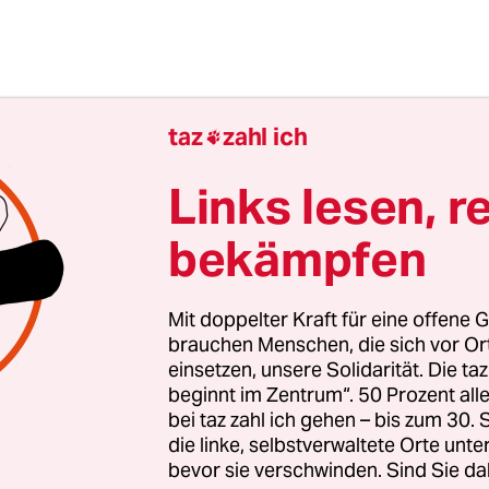
taz
zahl ich

Links lesen, r
bekämpfen
Mit doppelter Kraft für eine offene G
brauchen Menschen, die sich vor O
einsetzen, unsere Solidarität. Die ta
beginnt im Zentrum“. 50 Prozent a
bei taz zahl ich gehen – bis zum 30
r Gedanke war, dass engagierte, vielleicht auch
die linke, selbstverwaltete Orte unte
bevor sie verschwinden. Sind Sie da
erte Bibliotheksmitarbeiter die Umgebung der B