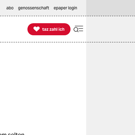
abo
genossenschaft
epaper login

taz zahl ich
taz zahl ich