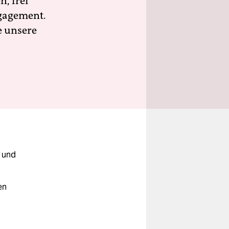
n, frei
ngagement.
e unsere
Z und
en