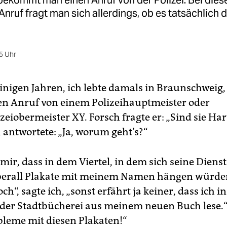
bekommt man einen Anruf von der Polizei. Bei dies
nruf fragt man sich allerdings, ob es tatsächlich d
5 Uhr
einigen Jahren, ich lebte damals in Braunschweig
en Anruf von einem Polizeihauptmeister oder
izeiobermeister XY. Forsch fragte er: „Sind sie Ha
 antwortete: „Ja, worum geht’s?“
 mir, dass in dem Viertel, in dem sich seine Dienst
berall Plakate mit meinem Namen hängen würde
och“, sagte ich, „sonst erfährt ja keiner, dass ich i
der Stadtbücherei aus meinem neuen Buch lese.“ 
obleme mit diesen Plakaten!“