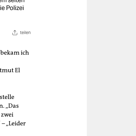
em selten
ie Polizei
teilen
, bekam ich
rtmut El
stelle
n. „Das
n zwei
– „Leider