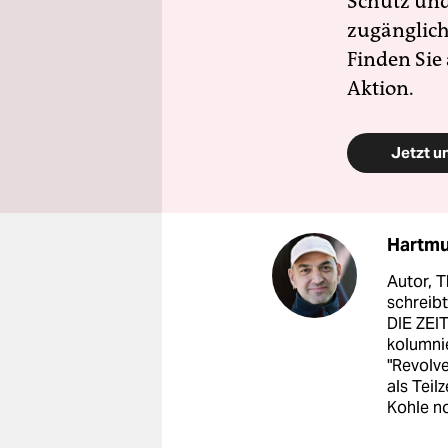
Schutz und 
zugänglich
Finden Sie
Aktion.
Jetzt u
Hartmu
Autor, 
schreibt
DIE ZEIT
kolumnie
"Revolve
als Teil
Kohle no