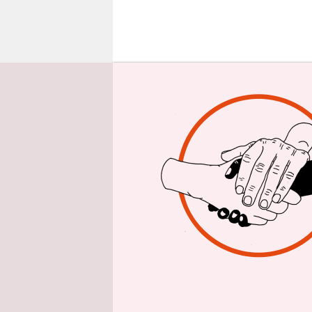
epaper login
Mein erste
übermotivi