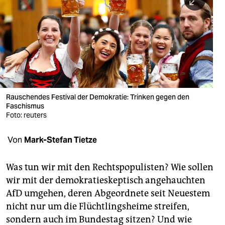
berlin
nord
wahrheit
verlag
verlag
Rauschendes Festival der Demokratie: Trinken gegen den
Faschismus
veranstaltungen
Foto: reuters
shop
Von
Mark-Stefan Tietze
fragen & hilfe
unterstützen
Was tun wir mit den Rechtspopulisten? Wie sollen
wir mit der demokratieskeptisch angehauchten
abo
AfD umgehen, deren Abgeordnete seit Neuestem
nicht nur um die Flüchtlingsheime streifen,
genossenschaft
sondern auch im Bundestag sitzen? Und wie