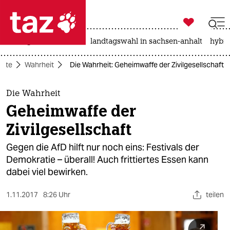

taz zahl ich
niedrigwasser
rente
landtagswahl in sachsen-anhalt
hybri

taz zahl ich
eite
Wahrheit
Die Wahrheit: Geheimwaffe der Zivilgesellschaft
taz zahl ich
themen
Die Wahrheit
Geheimwaffe der
politik
Zivilgesellschaft
öko
Gegen die AfD hilft nur noch eins: Festivals der
Demokratie – überall! Auch frittiertes Essen kann
gesellschaft
dabei viel bewirken.
kultur
1.11.2017
8:26 Uhr
teilen
sport