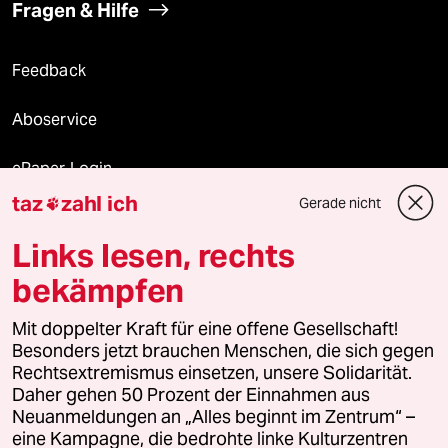
Fragen & Hilfe
Feedback
Aboservice
ePaper Login
taz
zahl ich
Gerade nicht

Downloads für Abonnierende
Links lesen, rechts
bekämpfen
© 2026 taz Verlags und Vertriebs GmbH
Mit doppelter Kraft für eine offene Gesellschaft!
Alle Rechte vorbehalten. Bei rechtlichen Fragen oder für Genehmigungen
wenden Sie sich bitte an
lizenzen@taz.de
Besonders jetzt brauchen Menschen, die sich gegen
Rechtsextremismus einsetzen, unsere Solidarität.
Daher gehen 50 Prozent der Einnahmen aus
Feedback
Redaktionsstatut
Kommune-Richtlinien
KI-
Neuanmeldungen an „Alles beginnt im Zentrum“ –
eine Kampagne, die bedrohte linke Kulturzentren