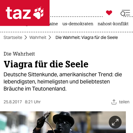

taz zahl ich
hitze
krieg in der ukraine
us-demokraten
nahost-konflikt

taz zahl ich
Startseite
Wahrheit
Die Wahrheit: Viagra für die Seele
taz zahl ich
themen
Die Wahrheit
Viagra für die Seele
politik
Deutsche Sittenkunde, amerikanischer Trend: die
öko
lebendigsten, heimeligsten und beliebtesten
Bräuche im Teutonenland.
gesellschaft
25.8.2017
8:21 Uhr
teilen
kultur
sport