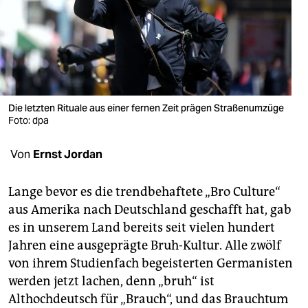
berlin
nord
wahrheit
verlag
Die letzten Rituale aus einer fernen Zeit prägen Straßenumzüge
verlag
Foto: dpa
veranstaltungen
Von
Ernst Jordan
shop
Lange bevor es die trendbehaftete „Bro Culture“
fragen & hilfe
aus Amerika nach Deutschland geschafft hat, gab
es in unserem Land bereits seit vielen hundert
unterstützen
Jahren eine ausgeprägte Bruh-Kultur. Alle zwölf
abo
von ihrem Studienfach begeisterten Germanisten
werden jetzt lachen, denn „bruh“ ist
genossenschaft
Althochdeutsch für „Brauch“, und das Brauchtum