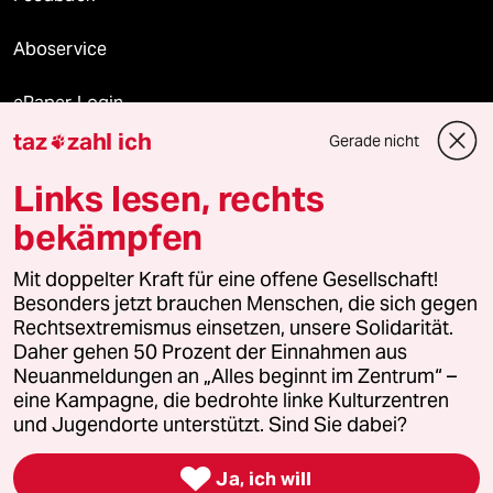
Aboservice
ePaper Login
taz
zahl ich
Gerade nicht

Downloads für Abonnierende
Links lesen, rechts
bekämpfen
© 2026 taz Verlags und Vertriebs GmbH
Mit doppelter Kraft für eine offene Gesellschaft!
Alle Rechte vorbehalten. Bei rechtlichen Fragen oder für Genehmigungen
wenden Sie sich bitte an
lizenzen@taz.de
Besonders jetzt brauchen Menschen, die sich gegen
Rechtsextremismus einsetzen, unsere Solidarität.
Daher gehen 50 Prozent der Einnahmen aus
Feedback
Redaktionsstatut
Kommune-Richtlinien
KI-
Neuanmeldungen an „Alles beginnt im Zentrum“ –
eine Kampagne, die bedrohte linke Kulturzentren
Leitlinie
Informant
Datenschutz
Impressum
AGB
und Jugendorte unterstützt. Sind Sie dabei?
Seitenwende
Einwilligungen widerrufen (Ads)

Ja, ich will